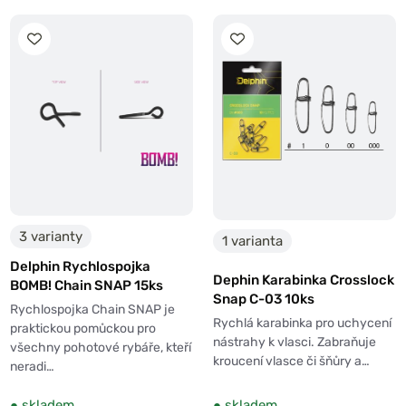
3 varianty
1 varianta
Delphin Rychlospojka
Dephin Karabinka Crosslock
BOMB! Chain SNAP 15ks
Snap C-03 10ks
Rychlospojka Chain SNAP je
Rychlá karabinka pro uchycení
praktickou pomůckou pro
nástrahy k vlasci. Zabraňuje
všechny pohotové rybáře, kteří
kroucení vlasce či šňůry a…
neradi…
●
skladem
●
skladem