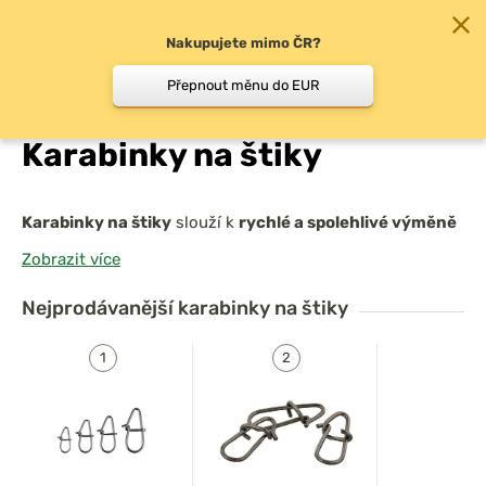
Nakupujete mimo ČR?
0
Přepnout měnu do EUR
Chyť a pusť
/
Druh rybolovu
/
Přívlač
/
Přívlač na št
Karabinky na štiky
Karabinky na štiky
slouží k
rychlé a spolehlivé výměně
nástrah
a zároveň musí odolat
vysokému tahu a
Zobrazit více
razantním výpadům dravce
. Jsou vyrobené z
pevného
materiálu s bezpečným a jistým uzávěrem
, který se
Nejprodávanější
karabinky na štiky
samovolně neotevře ani při silném záběru. Vhodné pro
použití s
woblery, třpytkami, plandavkami i gumovými
nástrahami
, kde je nutná častá výměna podle aktuální
aktivity ryb.