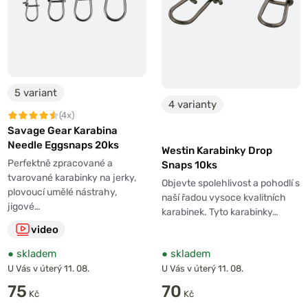
5 variant
4 varianty
(4x)
Savage Gear Karabina
Needle Eggsnaps 20ks
Westin Karabinky Drop
Perfektně zpracované a
Snaps 10ks
tvarované karabinky na jerky,
Objevte spolehlivost a pohodlí s
plovoucí umělé nástrahy,
naší řadou vysoce kvalitních
jigové…
karabinek. Tyto karabinky…
video
●
skladem
●
skladem
U Vás v úterý 11. 08.
U Vás v úterý 11. 08.
75
70
Kč
Kč