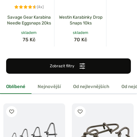
(4x)
Savage Gear Karabina
Westin Karabinky Drop
Needle Eggsnaps 20ks
Snaps 10ks
skladem
skladem
75 Kč
70 Kč
Zobrazit filtry
Oblíbené
Nejnovější
Od nejlevnějších
Od nej