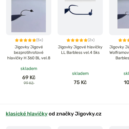
(5x)
(2x)
Jigovky Jigové
Jigovky Jigové hlavičky
Jigovky Ji
bezprotihrotové
LL Barbless vel.4 5ks
Wolframov
hlavičky H 360 BL vel.8
Barbles
skladem
skladem
sk
69 Kč
75 Kč
1
99 Kč
klasické hlavičky
od značky Jigovky.cz