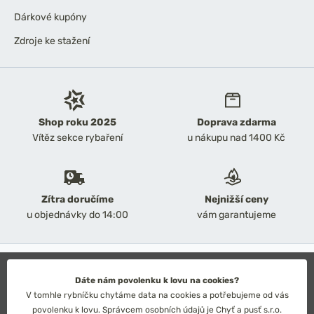
Dárkové kupóny
Zdroje ke stažení
Shop roku 2025
Doprava zdarma
Vítěz sekce rybaření
u nákupu nad 1400 Kč
Zítra doručíme
Nejnižší ceny
u objednávky do 14:00
vám garantujeme
2026 Chyť a pusť
Obchodní podmínky
Dáte nám povolenku k lovu na cookies?
Ochrana osobních údajů
V tomhle rybníčku chytáme data na cookies a potřebujeme od vás
Technické řešení: Simplia s.r.o.
povolenku k lovu. Správcem osobních údajů je Chyť a pusť s.r.o.