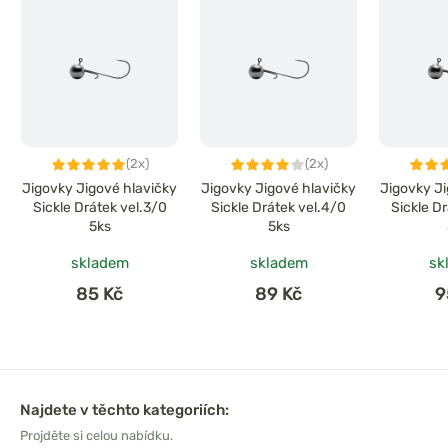
(2x)
(2x)
Jigovky Jigové hlavičky
Jigovky Jigové hlavičky
Jigovky Ji
Sickle Drátek vel.3/0
Sickle Drátek vel.4/0
Sickle D
5ks
5ks
skladem
skladem
sk
85 Kč
89 Kč
9
Najdete v těchto kategoriích:
Projděte si celou nabídku.