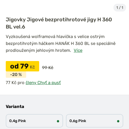
1
/
1
Jigovky Jigové bezprotihrotové jigy H 360
BL vel.6
Vyzkoušená wolframová hlavička s velice ostrým
bezprotihrotým háčkem HANÁK H 360 BL se speciálně
prodlouženým jehlovým hrotem.
Více
od 79
Kč
99 Kč
-20 %
pro
členy Chyť a pusť
Varianta
●
●
0,4g Pink
0,6g Pink