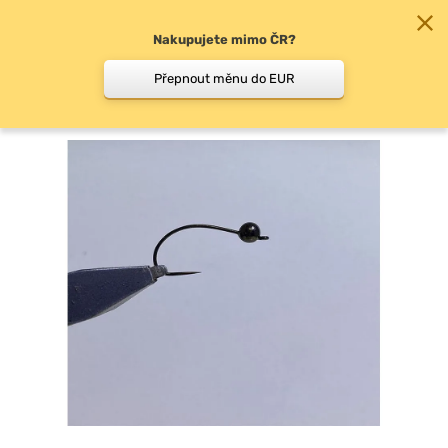
Nakupujete mimo ČR?
0
Přepnout měnu do EUR
Klasické hlavičky