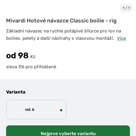
1
/
1
Mivardi Hotové návazce Classic boilie - rig
Základní návazec na rychle potápivé šňůrce pro lov na
boilies, pelety a další nástrahy s vlasovou montáží.
Více
od 98
Kč
sleva 3% pro přihlášené
Varianta
●
vel. 6
Nejprve vyberte variantu