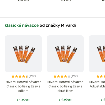
klasické návazce
od značky Mivardi
(19x)
(19x)
Mivardi Hotové návazce
Mivardi Hotové návazce
Mivardi H
Classic boilie rig Easy s
Classic boilie rig Easy s
Adjustable
očkem
obratlíkem
skladem
skladem
sk