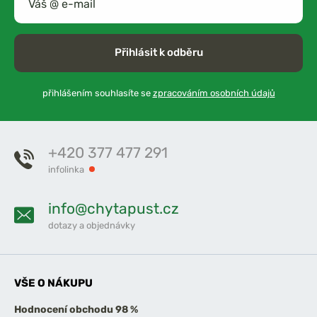
Přihlásit k odběru
přihlášením souhlasíte se
zpracováním osobních údajů
+420 377 477 291
infolinka
info@chytapust.cz
dotazy a objednávky
VŠE O NÁKUPU
Hodnocení obchodu 98 %