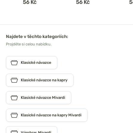
56 Kč
56 Kč
5
Najdete v těchto kategoriích:
Projděte si celou nabídku.
Klasické návazce
Klasické návazce na kapry
Klasické návazce Mivardi
Klasické návazce na kapry Mivardi
Výrobce: Mivardi