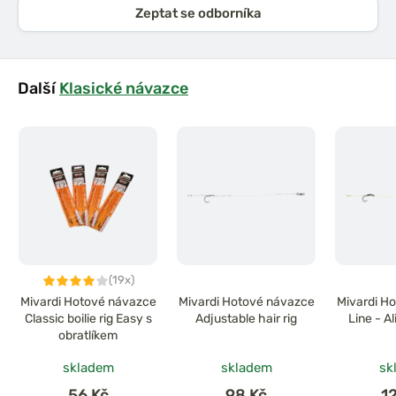
Zeptat se odborníka
Další
Klasické návazce
(19x)
Mivardi Hotové návazce
Mivardi Hotové návazce
Mivardi H
Classic boilie rig Easy s
Adjustable hair rig
Line - Al
obratlíkem
skladem
skladem
sk
56 Kč
98 Kč
1