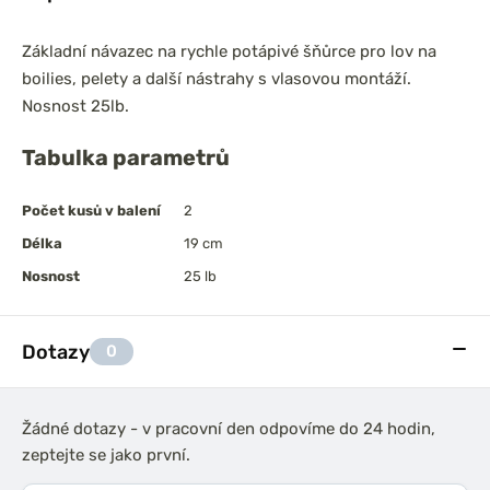
Základní návazec na rychle potápivé šňůrce pro lov na
boilies, pelety a další nástrahy s vlasovou montáží.
Nosnost 25lb.
Tabulka parametrů
Počet kusů v balení
2
Délka
19 cm
Nosnost
25 lb
Dotazy
0
Žádné dotazy - v pracovní den odpovíme do 24 hodin,
zeptejte se jako první.