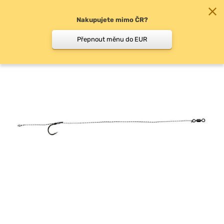
Nakupujete mimo ČR?
0
Přepnout měnu do EUR
Klasické návazce