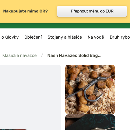
Nakupujete mimo ČR?
Přepnout měnu do EUR
 o úlovky
Oblečení
Stojany a hlásiče
Na vodě
Druh rybo
Klasické návazce
/
Nash Návazec Solid Bag…