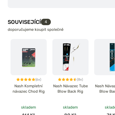
SOUVISEJÍCÍ
4
doporučujeme koupit společně
(6x)
(8x)
Nash Kompletní
Nash Návazec Tube
Nash Náva
návazec Chod Rig
Blow Back Rig
Blow Ba
skladem
skladem
skla