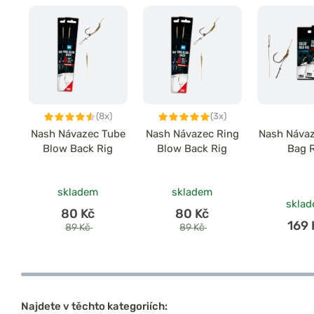
(8x)
(3x)
Nash Návazec Tube
Nash Návazec Ring
Nash Návaz
Blow Back Rig
Blow Back Rig
Bag 
skladem
skladem
skla
80 Kč
80 Kč
169 
89 Kč
89 Kč
Najdete v těchto kategoriích: