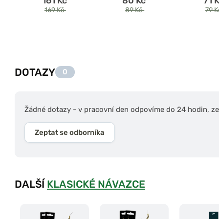
161 Kč
80 Kč
71 
169 Kč
89 Kč
79 
DOTAZY
0
Žádné dotazy - v pracovní den odpovíme do 24 hodin, zep
Zeptat se odborníka
DALŠÍ
KLASICKÉ NÁVAZCE