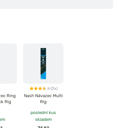
(2x)
zec Ring
Nash Návazec Multi
ck Rig
Rig
poslední kus
dem
skladem