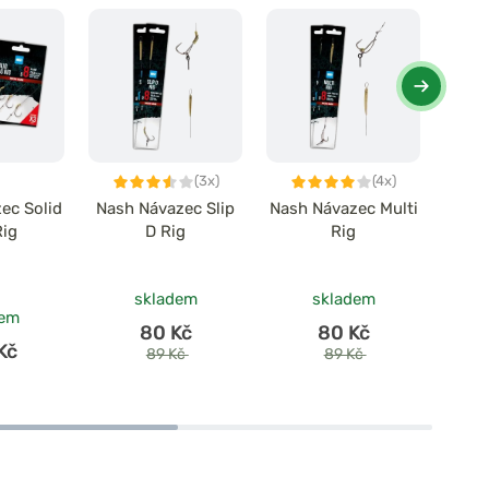
(3x)
(4x)
ec Solid
Nash Návazec Slip
Nash Návazec Multi
Nash
Rig
D Rig
Rig
Bl
skladem
skladem
dem
80 Kč
80 Kč
Kč
89 Kč
89 Kč