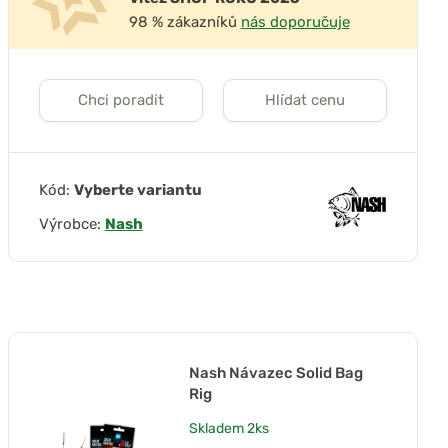
98 % zákazníků
nás doporučuje
Chci poradit
Hlídat cenu
Kód:
Vyberte variantu
Výrobce:
Nash
Nash Návazec Solid Bag
Rig
Skladem
2ks