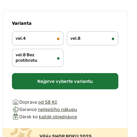
Varianta
●
●
vel.4
vel.8
vel.8 Bez
●
protihrotu
Nejprve vyberte variantu
Doprava
od 58 Kč
Garance
nejlepšího nákupu
Dárek ke
každé objednávce
Vítěz SHOP ROKU 2025