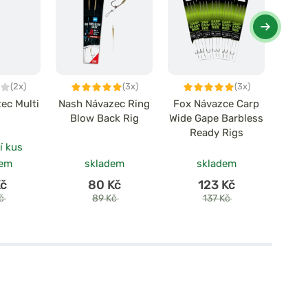
(2x)
(3x)
(3x)
ec Multi
Nash Návazec Ring
Fox Návazce Carp
Ga
g
Blow Back Rig
Wide Gape Barbless
ná
Ready Rigs
Tu
í kus
po
dem
skladem
skladem
Kč
80 Kč
123 Kč
Kč
89 Kč
137 Kč