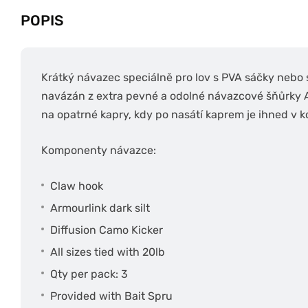
POPIS
Krátký návazec speciálně pro lov s PVA sáčky nebo 
navázán z extra pevné a odolné návazcové šňůrky A
na opatrné kapry, kdy po nasátí kaprem je ihned v k
Komponenty návazce:
Claw hook
Armourlink dark silt
Diffusion Camo Kicker
All sizes tied with 20lb
Qty per pack: 3
Provided with Bait Spru