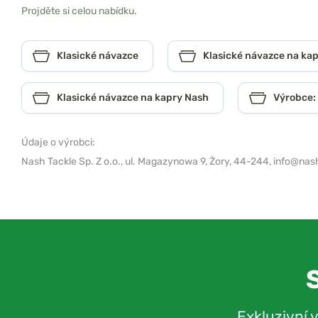
Projděte si celou nabídku.
Klasické návazce
Klasické návazce na ka
Klasické návazce na kapry Nash
Výrobce:
Údaje o výrobci:
Nash Tackle Sp. Z o.o.,
ul. Magazynowa 9, Żory, 44-244,
info@nash
Exkluzivní 