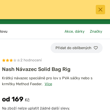
0
menu
Oblíbené
přihlásit
košík
lovu
Akce, dárky
Značky
Přidat do oblíbených
2 hodnocení
Nash Návazec Solid Bag Rig
Krátký návazec speciálně pro lov s PVA sáčky nebo s
krmítky Method Feeder.
Více
od 169
Kč
Na zboží nelze uplatit žádné další slevy.