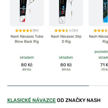
(8x)
(3x)
Nash Návazec Tube
Nash Návazec Slip
Nash Návaz
Blow Back Rig
D Rig
Ri
posledn
skladem
skladem
skla
80 Kč
80 Kč
71 
89 Kč
89 Kč
79 
KLASICKÉ NÁVAZCE
OD ZNAČKY NASH