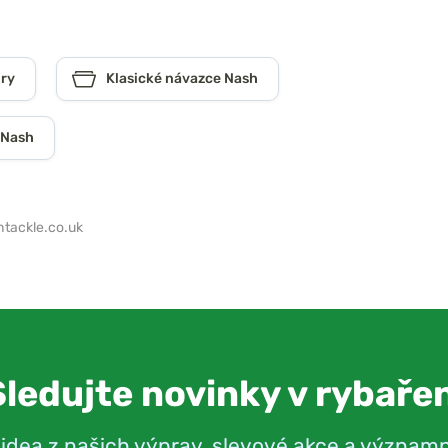
pry
Klasické návazce Nash
 Nash
tackle.co.uk
Sledujte novinky v rybařen
videa z našich výprav, slevové akce a význam