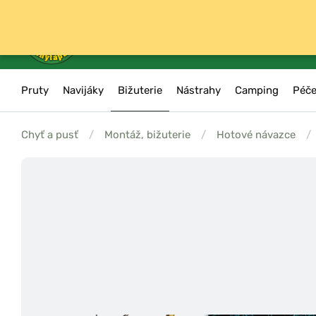
Pruty
Navijáky
Bižuterie
Nástrahy
Camping
Péče
Chyť a pusť
/
Montáž, bižuterie
/
Hotové návazce
/