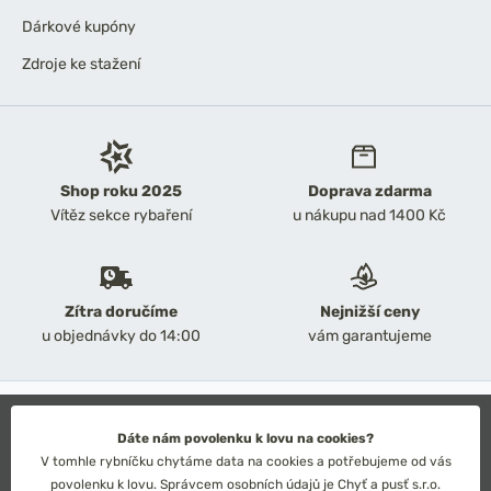
Dárkové kupóny
Zdroje ke stažení
Shop roku 2025
Doprava zdarma
Vítěz sekce rybaření
u nákupu nad 1400 Kč
Zítra doručíme
Nejnižší ceny
u objednávky do 14:00
vám garantujeme
2026 Chyť a pusť
Obchodní podmínky
Dáte nám povolenku k lovu na cookies?
Ochrana osobních údajů
V tomhle rybníčku chytáme data na cookies a potřebujeme od vás
Technické řešení: Simplia s.r.o.
povolenku k lovu. Správcem osobních údajů je Chyť a pusť s.r.o.