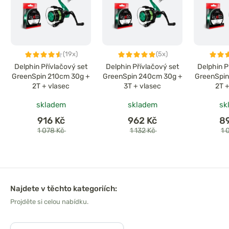
(19x)
(5x)
Delphin Přívlačový set
Delphin Přívlačový set
Delphin P
GreenSpin 210cm 30g +
GreenSpin 240cm 30g +
GreenSpin
2T + vlasec
3T + vlasec
2T 
skladem
skladem
sk
916 Kč
962 Kč
8
1 078 Kč
1 132 Kč
1 
Najdete v těchto kategoriích:
Projděte si celou nabídku.