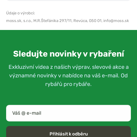
Údaje o výrobci:
moss.sk, s.r.o.,
M.R.Štefánika 297/11, Revúca, 050 01,
info@moss.sk
Sledujte novinky v rybaření
Exkluzivní videa z našich výprav, slevové akce a
významné novinky v nabídce na váš e-mail. Od
rybářů pro rybáře.
Přihlásit k odběru