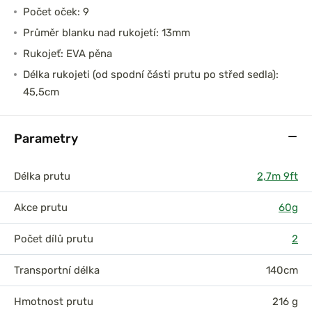
Počet oček: 9
Průměr blanku nad rukojetí: 13mm
Rukojeť: EVA pěna
Délka rukojeti (od spodní části prutu po střed sedla):
45,5cm
Parametry
Délka prutu
2,7m 9ft
Akce prutu
60g
Počet dílů prutu
2
Transportní délka
140cm
Hmotnost prutu
216 g