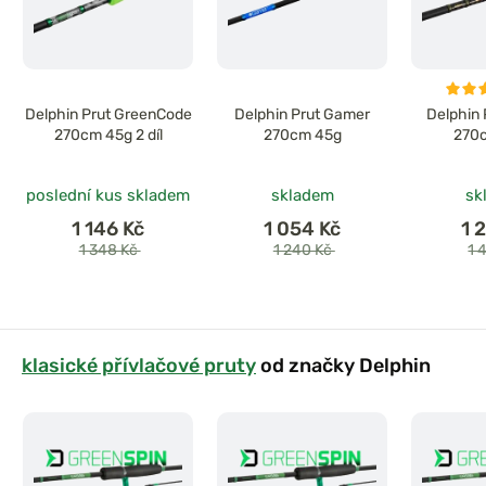
Delphin Prut GreenCode
Delphin Prut Gamer
Delphin 
270cm 45g 2 díl
270cm 45g
270
poslední kus skladem
skladem
sk
1 146 Kč
1 054 Kč
1 
1 348 Kč
1 240 Kč
1 
klasické přívlačové pruty
od značky Delphin