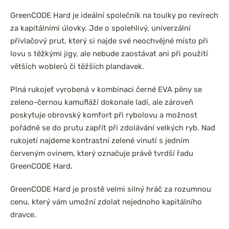
GreenCODE Hard je ideální společník na toulky po revírech
za kapitálními úlovky. Jde o spolehlivý, univerzální
přívlačový prut, který si najde své neochvějné místo při
lovu s těžkými jigy, ale nebude zaostávat ani při použití
větších woblerů či těžších plandavek.
Plná rukojeť vyrobená v kombinaci černé EVA pěny se
zeleno-černou kamufláží dokonale ladí, ale zároveň
poskytuje obrovský komfort při rybolovu a možnost
pořádně se do prutu zapřít při zdolávání velkých ryb. Nad
rukojetí najdeme kontrastní zelené vinutí s jedním
červeným ovinem, který označuje právě tvrdší řadu
GreenCODE Hard.
GreenCODE Hard je prostě velmi silný hráč za rozumnou
cenu, který vám umožní zdolat nejednoho kapitálního
dravce.