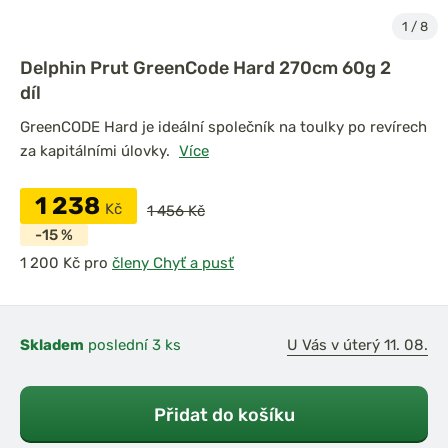
1
/
8
Delphin Prut GreenCode Hard 270cm 60g 2
díl
GreenCODE Hard je ideální společník na toulky po revírech
za kapitálními úlovky.
Více
1 238
Kč
1 456 Kč
-15 %
pro
členy Chyť a pusť
Skladem
poslední 3 ks
U Vás v úterý 11. 08.
Přidat do košíku