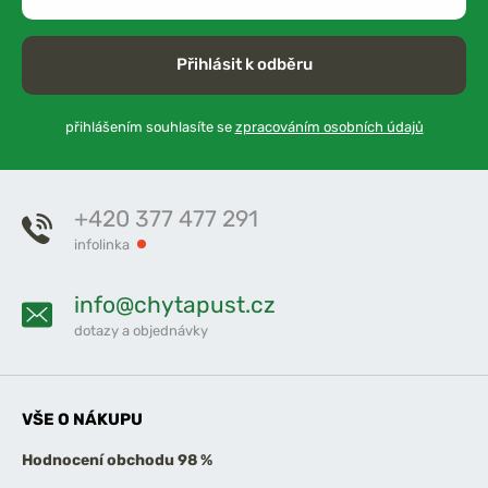
Přihlásit k odběru
přihlášením souhlasíte se
zpracováním osobních údajů
+420 377 477 291
infolinka
info@chytapust.cz
dotazy a objednávky
VŠE O NÁKUPU
Hodnocení obchodu 98 %