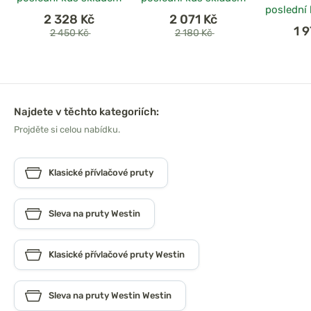
poslední
2 328 Kč
2 071 Kč
1 
2 450 Kč
2 180 Kč
Najdete v těchto kategoriích:
Projděte si celou nabídku.
Klasické přívlačové pruty
Sleva na pruty Westin
Klasické přívlačové pruty Westin
Sleva na pruty Westin Westin