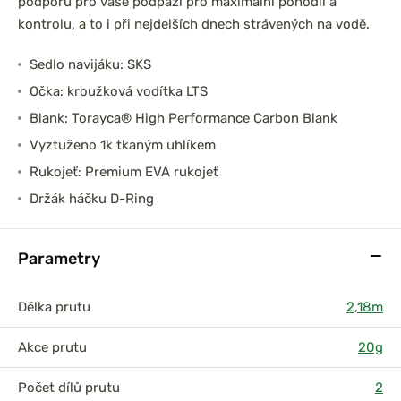
podporu pro vaše podpaží pro maximální pohodlí a
kontrolu, a to i při nejdelších dnech strávených na vodě.
Sedlo navijáku: SKS
Očka: kroužková vodítka LTS
Blank: Torayca® High Performance Carbon Blank
Vyztuženo 1k tkaným uhlíkem
Rukojeť: Premium EVA rukojeť
Držák háčku D-Ring
Parametry
Délka prutu
2,18m
Akce prutu
20g
Počet dílů prutu
2