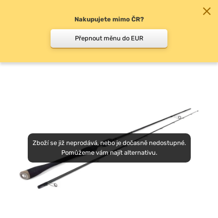
Nakupujete mimo ČR?
0
Přepnout měnu do EUR
Klasické přívlačové pruty
Zboží se již neprodává, nebo je dočasně nedostupné.
Pomůžeme vám najít alternativu.