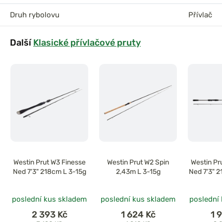
Druh rybolovu
Přívlač
Další
Klasické přívlačové pruty
Westin Prut W3 Finesse
Westin Prut W2 Spin
Westin Pr
Ned 7'3" 218cm L 3-15g
2,43m L 3-15g
Ned 7'3" 
poslední kus skladem
poslední kus skladem
poslední
2 393 Kč
1 624 Kč
1 