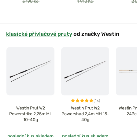
3 190 Kč
1 910 Kč
2 
klasické přívlačové pruty
od značky Westin
(1x)
Westin Prut W2
Westin Prut W2
Westin P
Powerstrike 2,25m ML
Powershad 2,4m MH 15-
243c
10-40g
40g
poslední kus skladem
poslední kus skladem