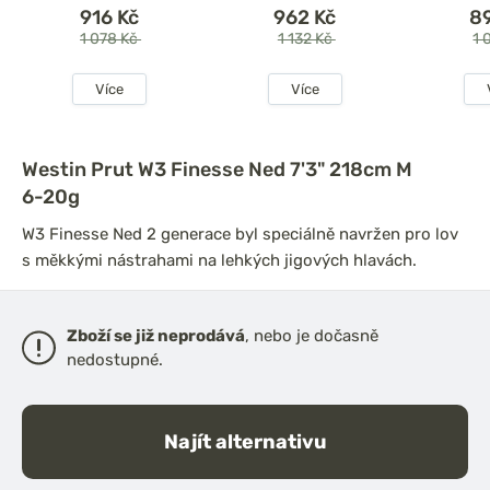
916 Kč
962 Kč
8
1 078 Kč
1 132 Kč
1 
Více
Více
Westin Prut W3 Finesse Ned 7'3" 218cm M
6-20g
W3 Finesse Ned 2 generace byl speciálně navržen pro lov
s měkkými nástrahami na lehkých jigových hlavách.
Zboží se již neprodává
, nebo je dočasně
nedostupné.
Najít alternativu