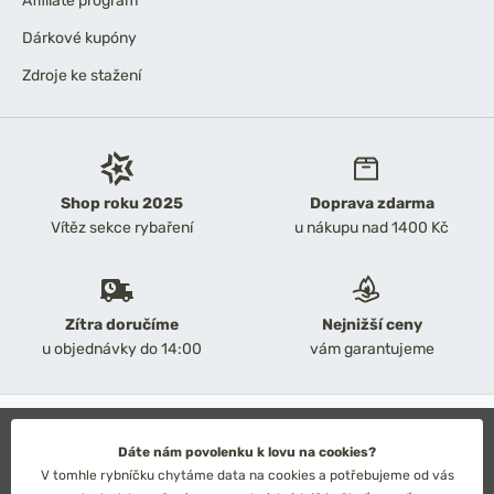
Affiliate program
Dárkové kupóny
Zdroje ke stažení
Shop roku 2025
Doprava zdarma
Vítěz sekce rybaření
u nákupu nad 1400 Kč
Zítra doručíme
Nejnižší ceny
u objednávky do 14:00
vám garantujeme
2026 Chyť a pusť
Obchodní podmínky
Dáte nám povolenku k lovu na cookies?
Ochrana osobních údajů
V tomhle rybníčku chytáme data na cookies a potřebujeme od vás
Technické řešení: Simplia s.r.o.