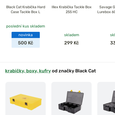
Black Cat Krabička Hard
Illex Krabička Tackle Box
Savage G
Case Tackle Box L
255 HC
Lurebox 6
poslední kus skladem
novinka
skladem
sk
500 Kč
299 Kč
3
krabičky, boxy, kufry
od značky Black Cat