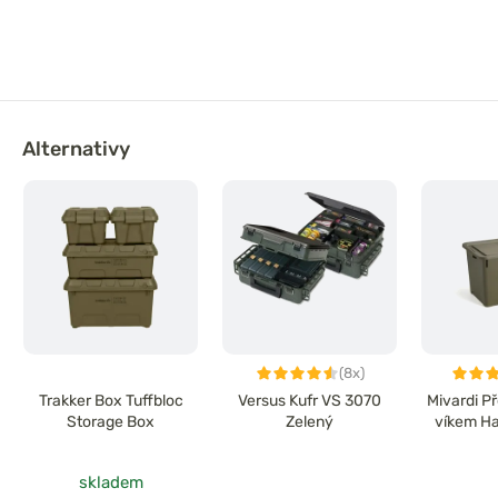
Alternativy
(8x)
Trakker Box Tuffbloc
Versus Kufr VS 3070
Mivardi P
Storage Box
Zelený
víkem Ha
skladem