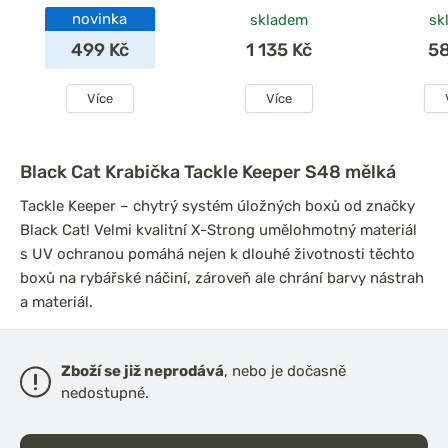
novinka
skladem
sk
499 Kč
1 135 Kč
5
Více
Více
Black Cat Krabička Tackle Keeper S48 mělká
Tackle Keeper – chytrý systém úložných boxů od značky
Black Cat! Velmi kvalitní X-Strong umělohmotný materiál
s UV ochranou pomáhá nejen k dlouhé životnosti těchto
boxů na rybářské náčiní, zároveň ale chrání barvy nástrah
a materiál.
Zboží se již neprodává
, nebo je dočasně
nedostupné.