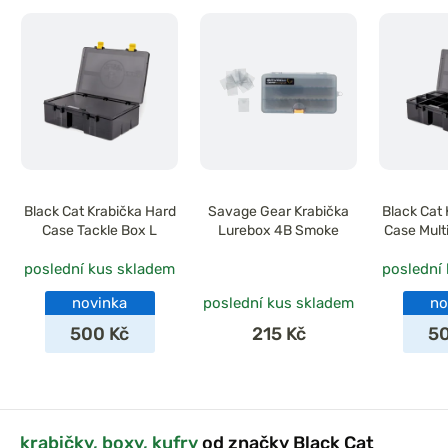
Black Cat Krabička Hard
Savage Gear Krabička
Black Cat
Case Tackle Box L
Lurebox 4B Smoke
Case Mult
poslední kus skladem
poslední
novinka
poslední kus skladem
no
500 Kč
215 Kč
5
krabičky, boxy, kufry
od značky Black Cat