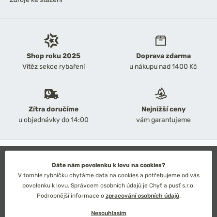
Shop roku 2025
Doprava zdarma
Vítěz sekce rybaření
u nákupu nad 1400 Kč
Zítra doručíme
Nejnižší ceny
u objednávky do 14:00
vám garantujeme
2026 Chyť a pusť
Obchodní podmínky
Dáte nám povolenku k lovu na cookies?
Ochrana osobních údajů
V tomhle rybníčku chytáme data na cookies a potřebujeme od vás
Technické řešení: Simplia s.r.o.
povolenku k lovu. Správcem osobních údajů je Chyť a pusť s.r.o.
Strategický design: Petr Široký
Podrobnější informace o
zpracování osobních údajů
.
Nesouhlasím