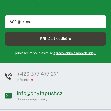
Přihlásit k odběru
přihlášením souhlasíte se
zpracováním osobních údajů
+420 377 477 291
infolinka
info@chytapust.cz
dotazy a objednávky