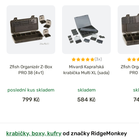
(3x)
Zfish Organizér Z-Box
Mivardi Kaprařská
Zfish Or
PRO 38 (4v1)
krabička Multi XL (sada)
PRO 
poslední kus skladem
skladem
sk
799 Kč
584 Kč
7
krabičky, boxy, kufry
od značky RidgeMonkey