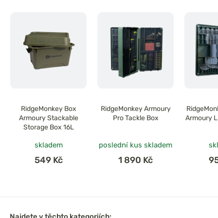
RidgeMonkey Box
RidgeMonkey Armoury
RidgeMonk
Armoury Stackable
Pro Tackle Box
Armoury Li
Storage Box 16L
skladem
poslední kus skladem
sk
549 Kč
1 890 Kč
9
Najdete v těchto kategoriích: