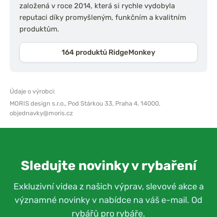
založená v roce 2014, která si rychle vydobyla
reputaci díky promyšleným, funkčním a kvalitním
produktům.
164 produktů RidgeMonkey
Údaje o výrobci:
MORIS design s.r.o.,
Pod Stárkou 33, Praha 4, 14000,
objednavky@moris.cz
Sledujte novinky v rybaření
Exkluzivní videa z našich výprav, slevové akce a
významné novinky v nabídce na váš e-mail. Od
rybářů pro rybáře.