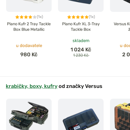
(1x)
(1x)
Plano Kufr 2 Tray Tackle
Plano Kufr XL 3-Tray
Versus K
Box Blue Metallic
Tackle Box
skladem
u dodavatele
u do
1 024 Kč
980 Kč
2 
1 230 Kč
krabičky, boxy, kufry
od značky Versus