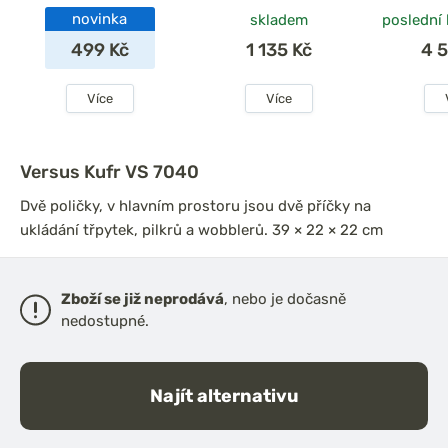
novinka
skladem
poslední
499 Kč
1 135 Kč
4 
Více
Více
Versus Kufr VS 7040
Dvě poličky, v hlavním prostoru jsou dvě příčky na
ukládání třpytek, pilkrů a wobblerů. 39 × 22 × 22 cm
Zboží se již neprodává
, nebo je dočasně
nedostupné.
Najít alternativu