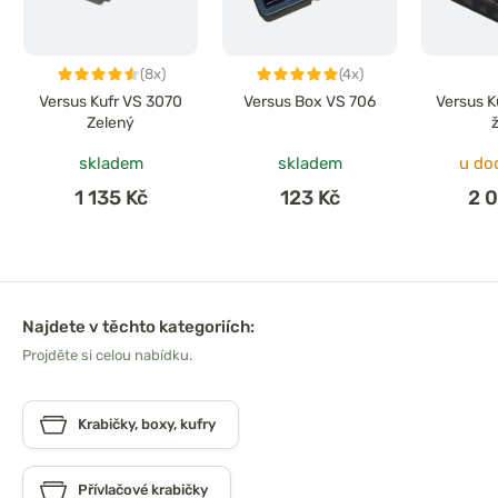
(8x)
(4x)
Versus Kufr VS 3070
Versus Box VS 706
Versus K
Zelený
skladem
skladem
u do
1 135 Kč
123 Kč
2 
Najdete v těchto kategoriích:
Projděte si celou nabídku.
Krabičky, boxy, kufry
Přívlačové krabičky