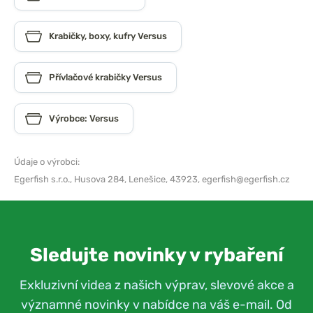
Krabičky, boxy, kufry Versus
Přívlačové krabičky Versus
Výrobce: Versus
Údaje o výrobci:
Egerfish s.r.o.,
Husova 284, Lenešice, 43923,
egerfish@egerfish.cz
Sledujte novinky v rybaření
Exkluzivní videa z našich výprav, slevové akce a
významné novinky v nabídce na váš e-mail. Od