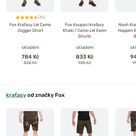
(3x)
Fox Kraťasy LW Camo
Fox Koupací kraťasy
Nash Kra
Jogger Short
Khaki / Camo LW Swim
Happen B
Shorts
B
skladem
skladem
sk
784 Kč
833 Kč
9
825 Kč
925 Kč
9
kraťasy
od značky Fox