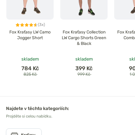
(3x)
Fox Kraťasy LW Camo
Fox Kraťasy Collection
Fox Krať
Jogger Short
LW Cargo Shorts Green
Comba
& Black
skladem
skladem
sk
784 Kč
399 Kč
9
825 Kč
999 Kč
1 
Najdete v těchto kategoriích:
Projděte si celou nabídku.
Kraťasy