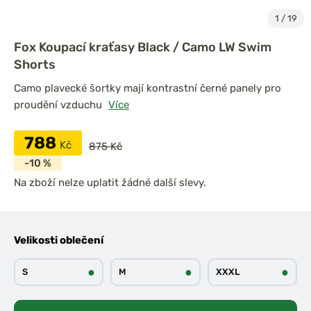
1
/
19
Fox Koupací kraťasy Black / Camo LW Swim
Shorts
Camo plavecké šortky mají kontrastní černé panely pro
proudění vzduchu
Více
788
Kč
875 Kč
-10 %
Na zboží nelze uplatit žádné další slevy.
Velikosti oblečení
●
●
●
S
M
XXXL