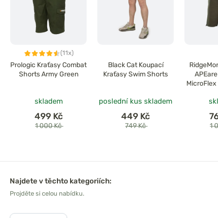
(11x)
Prologic Kraťasy Combat
Black Cat Koupací
RidgeMon
Shorts Army Green
Kraťasy Swim Shorts
APEare
MicroFlex
skladem
poslední kus skladem
sk
499 Kč
449 Kč
7
1 000 Kč
749 Kč
1 
Najdete v těchto kategoriích:
Projděte si celou nabídku.