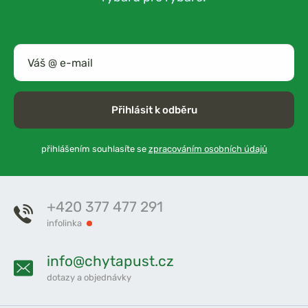
Přihlásit k odběru
přihlášením souhlasíte se
zpracováním osobních údajů
+420 377 477 291
infolinka
info@chytapust.cz
dotazy a objednávky