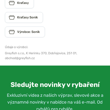
Kraťasy
Kraťasy Sonik
Výrobce: Sonik
Údaje o výrobci:
Greyfish s.r.o.,
K Herinku 370, Dobřejovice, 251 01,
obchod@greyfish.cz
Sledujte novinky v rybaření
Exkluzivní videa z našich výprav, slevové akce a
významné novinky v nabídce na váš e-mail. Od
rybářů pro rybáře.