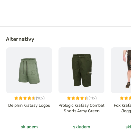
Alternativy
(10x)
(11x)
Delphin Kraťasy Logos
Prologic Kraťasy Combat
Fox Krať
Shorts Army Green
Jogg
skladem
skladem
sk