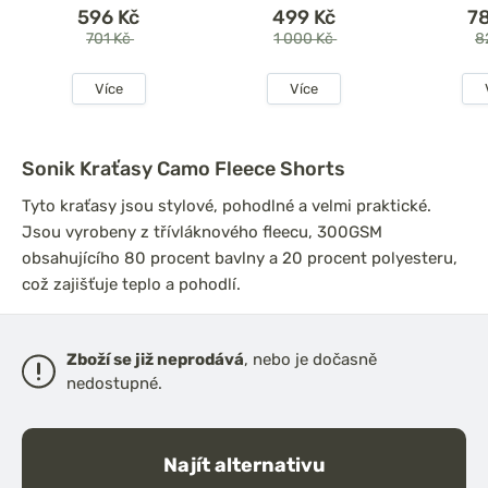
596 Kč
499 Kč
7
701 Kč
1 000 Kč
8
Více
Více
Sonik Kraťasy Camo Fleece Shorts
Tyto kraťasy jsou stylové, pohodlné a velmi praktické.
Jsou vyrobeny z třívláknového fleecu, 300GSM
obsahujícího 80 procent bavlny a 20 procent polyesteru,
což zajišťuje teplo a pohodlí.
Zboží se již neprodává
, nebo je dočasně
nedostupné.
Najít alternativu