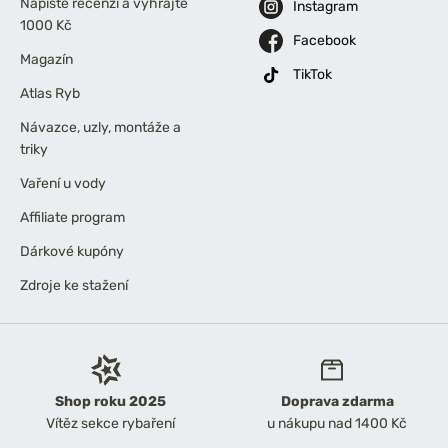
Napište recenzi a vyhrajte
Instagram
1000 Kč
Facebook
Magazín
TikTok
Atlas Ryb
Návazce, uzly, montáže a
triky
Vaření u vody
Affiliate program
Dárkové kupóny
Zdroje ke stažení
Shop roku 2025
Doprava zdarma
Vítěz sekce rybaření
u nákupu nad 1400 Kč