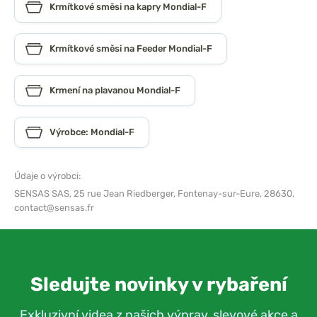
Krmítkové směsi na kapry Mondial-F
Krmítkové směsi na Feeder Mondial-F
Krmení na plavanou Mondial-F
Výrobce: Mondial-F
Údaje o výrobci:
SENSAS SAS,
25 rue Jean Riedberger, Fontenay-sur-Eure, 28630,
contact@sensas.fr
Sledujte novinky v rybaření
Exkluzivní videa z našich výprav, slevové akce a