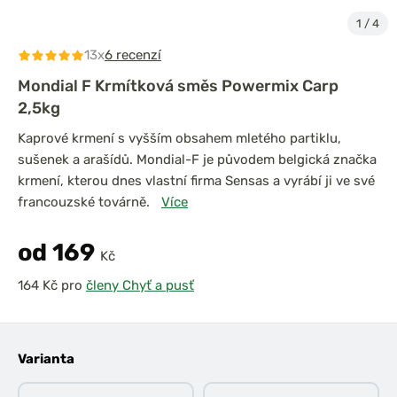
1
/
4
13x
6 recenzí
Mondial F Krmítková směs Powermix Carp
2,5kg
Kaprové krmení s vyšším obsahem mletého partiklu,
sušenek a arašídů. Mondial-F je původem belgická značka
krmení, kterou dnes vlastní firma Sensas a vyrábí ji ve své
francouzské továrně.
Více
od 169
Kč
pro
členy Chyť a pusť
Varianta