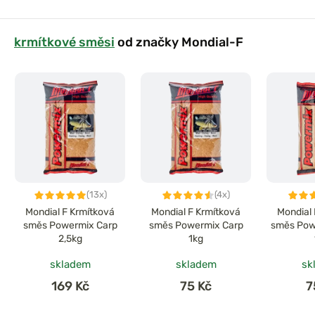
krmítkové směsi
od značky Mondial-F
(13x)
(4x)
Mondial F Krmítková
Mondial F Krmítková
Mondial 
směs Powermix Carp
směs Powermix Carp
směs Pow
2,5kg
1kg
skladem
skladem
sk
169 Kč
75 Kč
7