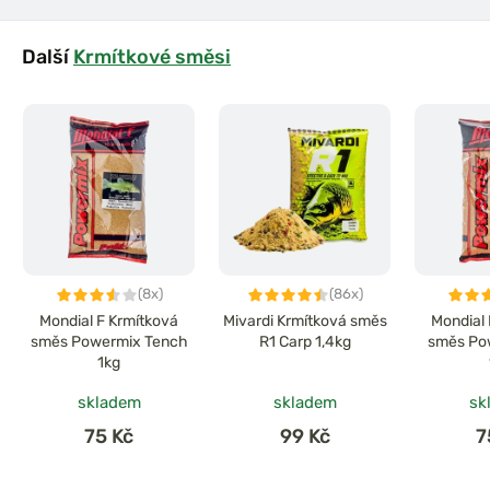
Další
Krmítkové směsi
(8x)
(86x)
Mondial F Krmítková
Mivardi Krmítková směs
Mondial 
směs Powermix Tench
R1 Carp 1,4kg
směs Po
1kg
skladem
skladem
sk
75 Kč
99 Kč
7