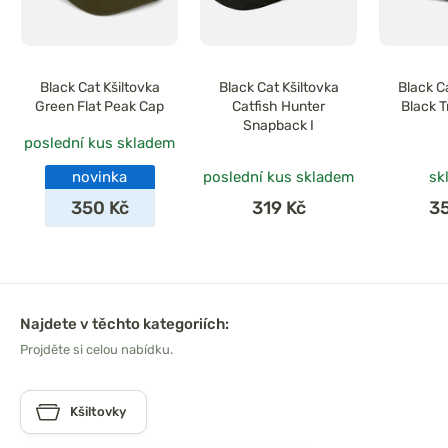
Black Cat Kšiltovka
Black Cat Kšiltovka
Black C
Green Flat Peak Cap
Catfish Hunter
Black T
Snapback I
poslední kus skladem
novinka
poslední kus skladem
sk
350 Kč
319 Kč
3
Najdete v těchto kategoriích:
Projděte si celou nabídku.
Kšiltovky