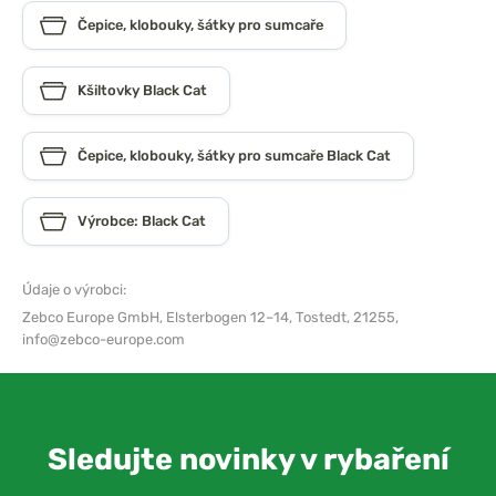
Čepice, klobouky, šátky pro sumcaře
Kšiltovky Black Cat
Čepice, klobouky, šátky pro sumcaře Black Cat
Výrobce: Black Cat
Údaje o výrobci:
Zebco Europe GmbH,
Elsterbogen 12–14, Tostedt, 21255,
info@zebco-europe.com
Sledujte novinky v rybaření