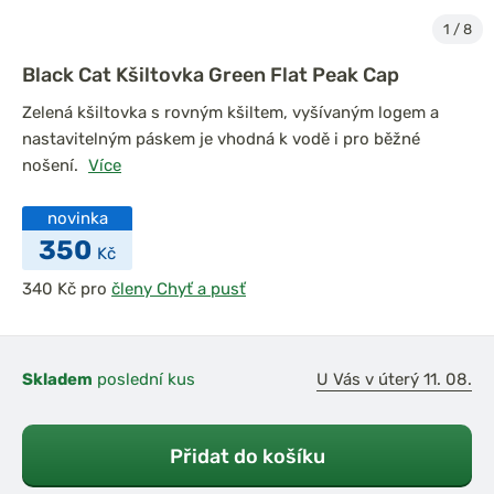
1
/
8
Black Cat Kšiltovka Green Flat Peak Cap
Zelená kšiltovka s rovným kšiltem, vyšívaným logem a
nastavitelným páskem je vhodná k vodě i pro běžné
nošení.
Více
novinka
350
Kč
pro
členy Chyť a pusť
Skladem
poslední kus
U Vás v úterý 11. 08.
Přidat do košíku