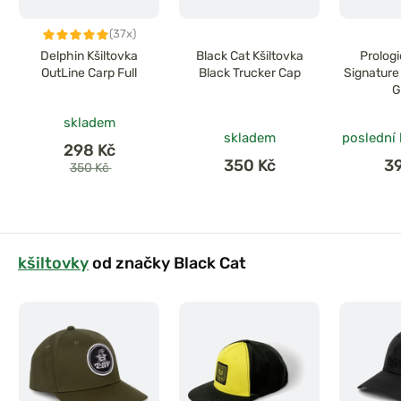
(37x)
Delphin Kšiltovka
Black Cat Kšiltovka
Prologi
OutLine Carp Full
Black Trucker Cap
Signature
G
skladem
skladem
poslední
298 Kč
350 Kč
3
350 Kč
kšiltovky
od značky Black Cat