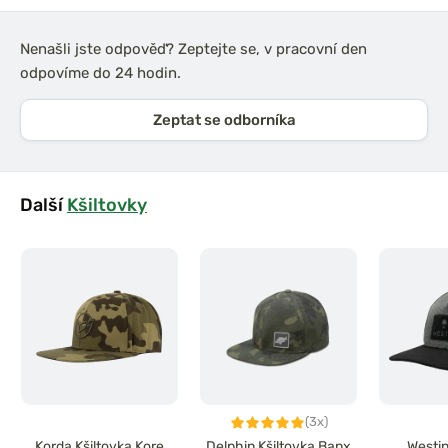
Nenašli jste odpověď? Zeptejte se, v pracovní den
odpovíme do 24 hodin.
Zeptat se odborníka
Další
Kšiltovky
(3x)
Korda Kšiltovka Kore
Delphin Kšiltovka Banx
Westin