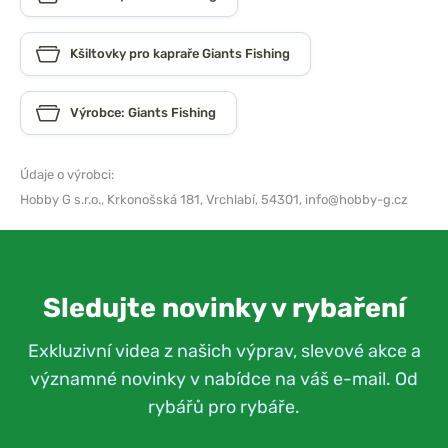
Kšiltovky pro kapraře Giants Fishing
Výrobce: Giants Fishing
Údaje o výrobci:
Hobby G s.r.o.,
Krkonošská 181, Vrchlabí, 54301,
info@hobby-g.cz
Sledujte novinky v rybaření
Exkluzivní videa z našich výprav, slevové akce a
významné novinky v nabídce na váš e-mail. Od
rybářů pro rybáře.