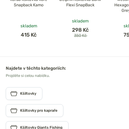
Snapback Kamo
Flexi SnapBack
Hexagon
Gre
skladem
skladem
sk
298 Kč
415 Kč
7
350 Kč
Najdete v těchto kategoriích:
Projděte si celou nabídku.
Kšiltovky
Kšiltovky pro kapraře
Kšiltovky Giants Fishing