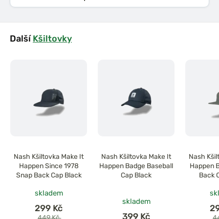
Další
Kšiltovky
Nash Kšiltovka Make It
Nash Kšiltovka Make It
Nash Kšil
Happen Since 1978
Happen Badge Baseball
Happen B
Snap Back Cap Black
Cap Black
Back 
skladem
sk
skladem
299 Kč
2
399 Kč
449 Kč
4