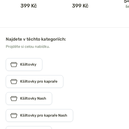
5
399 Kč
399 Kč
5
Najdete v těchto kategoriích:
Projděte si celou nabídku.
Kšiltovky
Kšiltovky pro kapraře
Kšiltovky Nash
Kšiltovky pro kapraře Nash