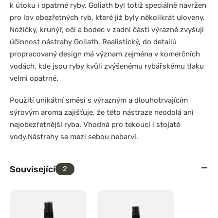
k útoku i opatrné ryby. Goliath byl totiž speciálně navržen
pro lov obezřetných ryb, které již byly několikrát uloveny.
Nožičky, krunýř, oči a bodec v zadní části výrazně zvyšují
účinnost nástrahy Goliath. Realistický, do detailů
propracovaný design má význam zejména v komerčních
vodách, kde jsou ryby kvůli zvýšenému rybářskému tlaku
velmi opatrné.
Použití unikátní směsi s výrazným a dlouhotrvajícím
sýrovým aroma zajišťuje, že této nástraze neodolá ani
nejobezřetnější ryba. Vhodná pro tekoucí i stojaté
vody.
Nástrahy se mezi sebou nebarví.
Související
2