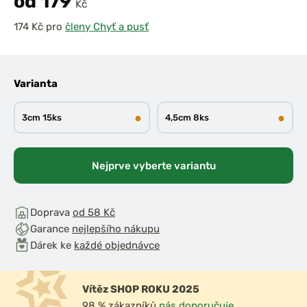
od 179
Kč
pro
členy Chyť a pusť
Varianta
●
●
3cm 15ks
4,5cm 8ks
Nejprve vyberte variantu
Doprava
od 58 Kč
Garance
nejlepšího nákupu
Dárek ke
každé objednávce
Vítěz SHOP ROKU 2025
98 % zákazníků
nás doporučuje