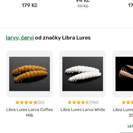
94 Kč
179 Kč
1
111 Kč
larvy, červi
od značky Libra Lures
(3x)
(14x)
Libra Lures Larva Coffee
Libra Lures Larva White
Libra Lure
Milk
55
sk