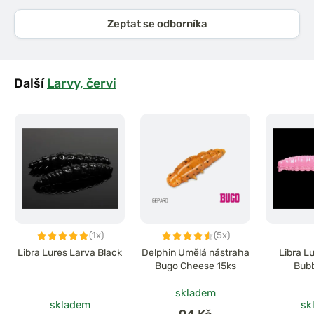
Zeptat se odborníka
Další
Larvy, červi
(1x)
(5x)
Libra Lures Larva Black
Delphin Umělá nástraha
Libra L
Bugo Cheese 15ks
Bub
skladem
skladem
sk