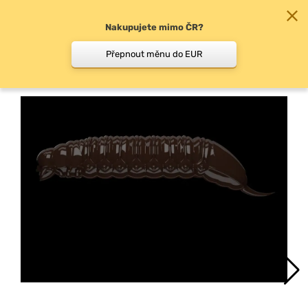
Nakupujete mimo ČR?
0
Přepnout měnu do EUR
Larvy, červi