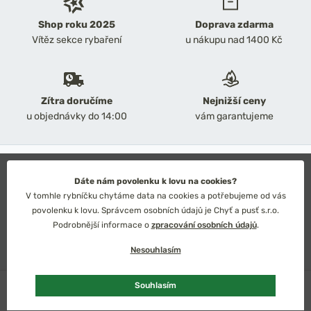
Shop roku 2025
Doprava zdarma
Vítěz sekce rybaření
u nákupu nad 1400 Kč
Zítra doručíme
Nejnižší ceny
u objednávky do 14:00
vám garantujeme
2026 Chyť a pusť
Obchodní podmínky
Dáte nám povolenku k lovu na cookies?
Ochrana osobních údajů
V tomhle rybníčku chytáme data na cookies a potřebujeme od vás
Technické řešení: Simplia s.r.o.
povolenku k lovu. Správcem osobních údajů je Chyť a pusť s.r.o.
Strategický design: Petr Široký
Podrobnější informace o
zpracování osobních údajů
.
Nesouhlasím
U dodavatele
Souhlasím
Česko
Slovensko
Kč
Euro
Vybrat variantu
od 179 Kč