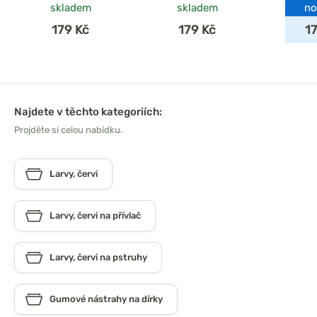
skladem
skladem
no
179 Kč
179 Kč
1
Najdete v těchto kategoriích:
Projděte si celou nabídku.
Larvy, červi
Larvy, červi na přívlač
Larvy, červi na pstruhy
Gumové nástrahy na dírky