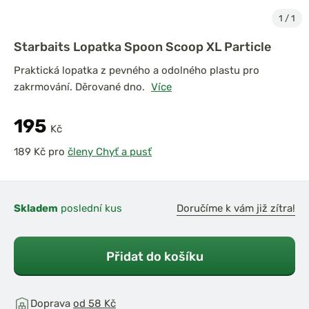
1
/
1
Starbaits Lopatka Spoon Scoop XL Particle
Praktická lopatka z pevného a odolného plastu pro
zakrmování. Děrované dno.
Více
195
Kč
pro
členy Chyť a pusť
Skladem
poslední kus
Doručíme k vám již zítra!
Přidat do košíku
Doprava
od 58 Kč