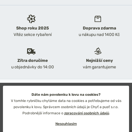
Shop roku 2025
Doprava zdarma
Vítěz sekce rybaření
u nákupu nad 1400 Kč
Zítra doručíme
Nejnižší ceny
u objednávky do 14:00
vám garantujeme
2026 Chyť a pusť
Obchodní podmínky
Dáte nám povolenku k lovu na cookies?
Ochrana osobních údajů
V tomhle rybníčku chytáme data na cookies a potřebujeme od vás
Technické řešení: Simplia s.r.o.
povolenku k lovu. Správcem osobních údajů je Chyť a pusť s.r.o.
Strategický design: Petr Široký
Podrobnější informace o
zpracování osobních údajů
.
Nesouhlasím