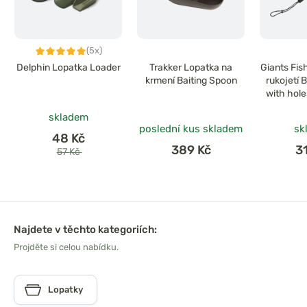
(5x)
Delphin Lopatka Loader
Trakker Lopatka na
Giants Fis
krmení Baiting Spoon
rukojetí 
with hol
skladem
poslední kus skladem
sk
48 Kč
389 Kč
3
57 Kč
Najdete v těchto kategoriích:
Projděte si celou nabídku.
Lopatky