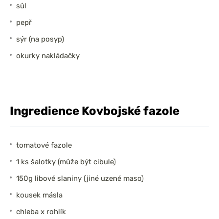
sůl
pepř
sýr (na posyp)
okurky nakládačky
Ingredience Kovbojské fazole
tomatové fazole
1 ks šalotky (může být cibule)
150g libové slaniny (jiné uzené maso)
kousek másla
chleba x rohlík