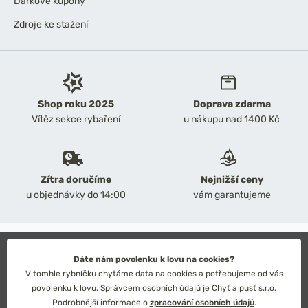
Dárkové kupóny
Zdroje ke stažení
Shop roku 2025
Doprava zdarma
Vítěz sekce rybaření
u nákupu nad 1400 Kč
Zítra doručíme
Nejnižší ceny
u objednávky do 14:00
vám garantujeme
2026 Chyť a pusť
Obchodní podmínky
Dáte nám povolenku k lovu na cookies?
Ochrana osobních údajů
V tomhle rybníčku chytáme data na cookies a potřebujeme od vás
Technické řešení: Simplia s.r.o.
povolenku k lovu. Správcem osobních údajů je Chyť a pusť s.r.o.
Strategický design: Petr Široký
Podrobnější informace o
zpracování osobních údajů
.