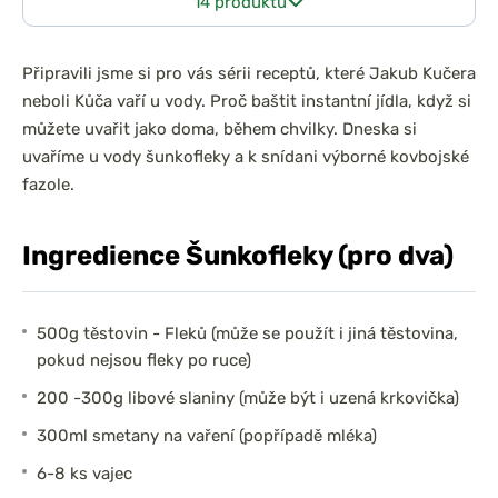
14 produktů
Připravili jsme si pro vás sérii receptů, které Jakub Kučera
neboli Kůča vaří u vody. Proč baštit instantní jídla, když si
můžete uvařit jako doma, během chvilky. Dneska si
uvaříme u vody šunkofleky a k snídani výborné kovbojské
fazole.
Ingredience Šunkofleky (pro dva)
500g těstovin - Fleků (může se použít i jiná těstovina,
pokud nejsou fleky po ruce)
200 -300g libové slaniny (může být i uzená krkovička)
300ml smetany na vaření (popřípadě mléka)
6-8 ks vajec