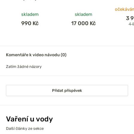
očekávám
skladem
skladem
3 
990 Kč
17 000 Kč
4 
Komentáře k video návodu (0)
Zatím žádné názory
Přidat příspěvek
Vaření u vody
Další články ze sekce