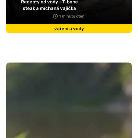
Recepty od vody - T-bone
steak a míchaná vajíčka
1 minuta čtení
vaření u vody