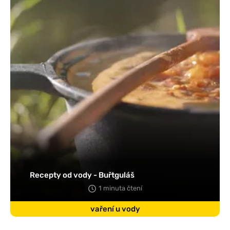
Recepty od vody - Buřtguláš
1 minuta čtení
vaření u vody