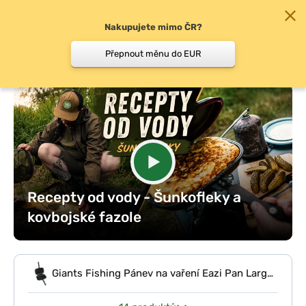
Nakupujete mimo ČR?
0
Přepnout měnu do EUR
Chyť a pusť
/
Vaření u vody
/
Recepty od vody -…
Recepty od vody - Šunkofleky a
kovbojské fazole
Giants Fishing Pánev na vaření Eazi Pan Large
(32cm)