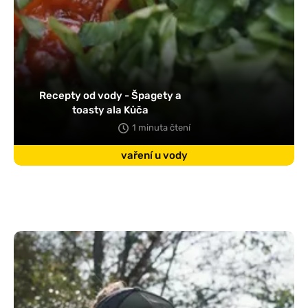
Recepty od vody - Špagety a
toasty ala Kůča
1 minuta čtení
vaření u vody