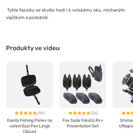
Tyhle fazolky se skvěle hodí i k volskému oku, míchaným
vajíčkům a podobně.
Produkty ve videu
(11x)
(3x)
Giants Fishing Pánev na
Fox Sada hlásičů Rx+
Shiman
vaření Eazi Pan Large
Presentation Set
Ultegr
(32cm)