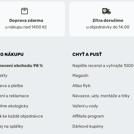
Doprava zdarma
Zítra doručíme
u nákupu nad 1400 Kč
u objednávky do 14:00
 O NÁKUPU
CHYŤ A PUSŤ
ocení obchodu 98 %
Napište recenzi a vyhrajte 1000
akty
Magazín
ava a platba
Atlas Ryb
ení a reklamace
Návazce, uzly, montáže a triky
líme ekologicky
Vaření u vody
k ke každé objednávce
Affiliate program
ej na splátky
Dárkové kupóny