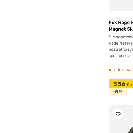
Fox Rage 
Magnet 5k
S magnetem 
Rage Net Ma
neztratíte ry
společník…
●
u dodavat
356
Kč
-5 %