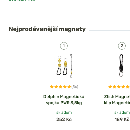
které slouží k uchycení rybářského náčiní – nejčastěji
podb
nebo
kleští
– na
vestu
,
batoh
nebo
opasek
. Magnety zajišťu
spolehlivé držení a umožňují rychlé odepnutí vybavení v př
Jsou ideální pro rybáře, kteří chtějí mít své pomůcky vždy p
Nejprodávanější
magnety
zároveň bezpečně zajištěné proti ztrátě. Nabízené modely se
velikostí i nosností, ale všechny spojuje jednoduché použití
využití u vody.
(5x)
Delphin Magnetická
Zfish Magne
spojka PWR 3,5kg
klip Magnetic
DLX
skladem
skladem
252 Kč
189 Kč