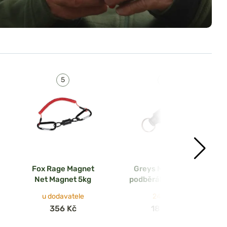
Fox Rage Magnet
Greys Magnet na
Net Magnet 5kg
podběrák Magnetic
Clip 3kg
u dodavatele
24. 08.
356 Kč
180 Kč