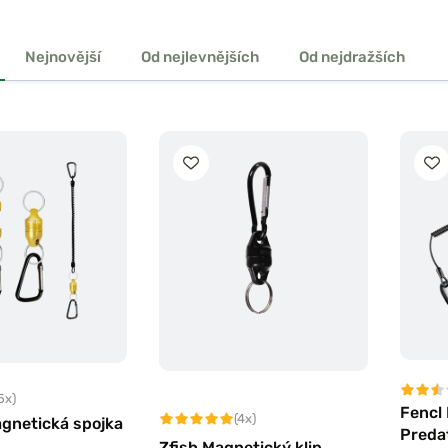
Nejnovější
Od nejlevnějších
Od nejdražších
5x)
Fencl
(4x)
gnetická spojka
Preda
Zfish Magnetický klip