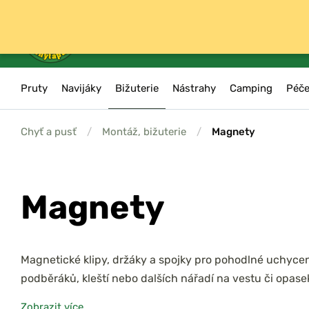
Pruty
Navijáky
Bižuterie
Nástrahy
Camping
Péče
Chyť a pusť
/
Montáž, bižuterie
/
Magnety
Magnety
Magnetické klipy, držáky a spojky pro pohodlné uchyce
podběráků, kleští nebo dalších nářadí na vestu či opase
V kategorii Magnety najdete praktické magnetické klipy, spo
Zobrazit více