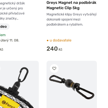
Greys Magnet na podběrák
magnetický držák
Magnetic Clip 5kg
r je určený pro
pické přívlačové
Magnetické klipy Greys vytvářejí
áky značky…
dokonalé spojení mezi
podběrákem a rybářem.
ideo
dem
●
u dodavatele
 úterý 11. 08.
240
Kč
Kč