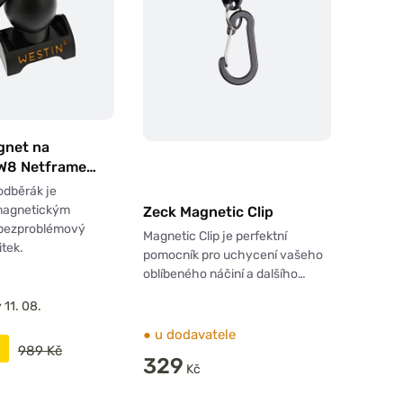
gnet na
W8 Netframe
5kg Black
odběrák je
magnetickým
Zeck Magnetic Clip
 bezproblémový
Magnetic Clip je perfektní
itek.
pomocník pro uchycení vašeho
oblíbeného náčiní a dalšího…
 11. 08.
●
u dodavatele
989 Kč
329
Kč