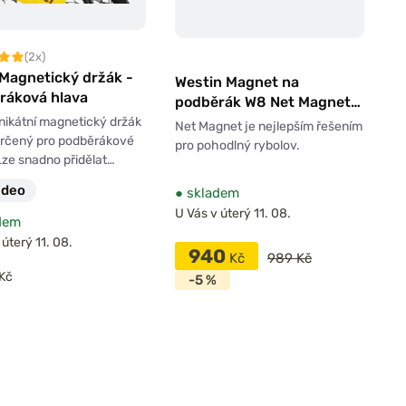
(2x)
 Magnetický držák -
Westin Magnet na
ráková hlava
podběrák W8 Net Magnet
5,5kg Black
nikátní magnetický držák
Net Magnet je nejlepším řešením
určený pro podběrákové
pro pohodlný rybolov.
Lze snadno přidělat…
ideo
●
skladem
U Vás v úterý 11. 08.
dem
 úterý 11. 08.
940
Kč
989 Kč
Kč
-5 %