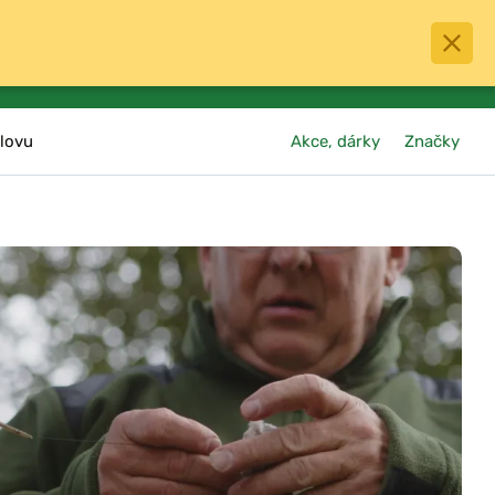
0
menu
Oblíbené
přihlásit
košík
lovu
Akce, dárky
Značky