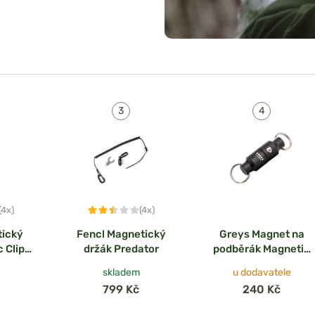
ěráku
,
peanu
jí pevné a
ípadě potřeby.
ři ruce a
 liší tvarem,
 a praktické
(4x)
(4x)
tický
Fencl Magnetický
Greys Magnet na
 Clip
držák Predator
podběrák Magnetic
Clip 5kg
skladem
u dodavatele
799 Kč
240 Kč