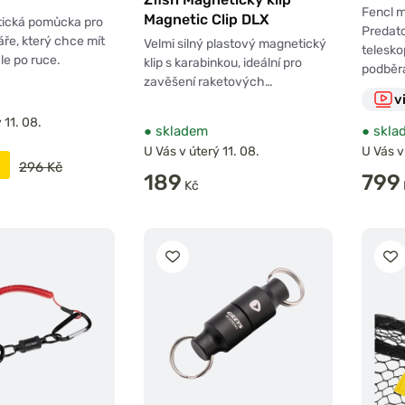
Fencl 
Magnetic Clip DLX
tická pomůcka pro
Predato
ře, který chce mít
Velmi silný plastový magnetický
telesko
le po ruce.
klip s karabinkou, ideální pro
podběr
zavěšení raketových…
v
 11. 08.
●
skladem
●
skla
U Vás v úterý 11. 08.
U Vás v
296 Kč
189
799
Kč