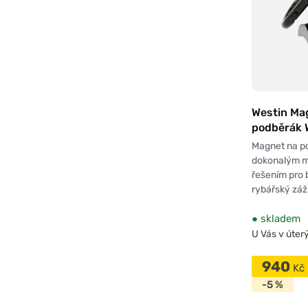
Westin Ma
podběrák 
Magnet 5,
Magnet na p
dokonalým 
řešením pro
rybářský záž
●
skladem
U Vás v úterý
940
Kč
-5 %