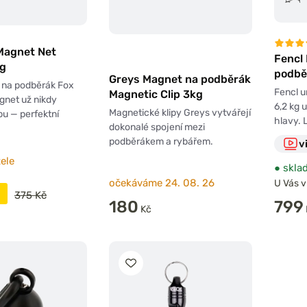
Magnet Net
Fencl
g
podbě
Greys Magnet na podběrák
na podběrák Fox
Fencl u
Magnetic Clip 3kg
gnet už nikdy
6,2 kg 
Magnetické klipy Greys vytvářejí
bu — perfektní
hlavy. 
dokonalé spojení mezi
podběrákem a rybářem.
v
ele
●
skla
očekáváme 24. 08. 26
U Vás v
375 Kč
180
799
Kč