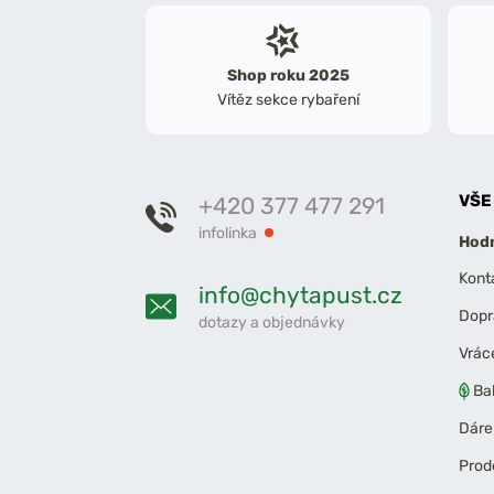
Shop roku 2025
Vítěz sekce rybaření
VŠE
+420 377 477 291
infolinka
Hodn
Kont
info@chytapust.cz
Dopr
dotazy a objednávky
Vrác
Ba
Dáre
Prod