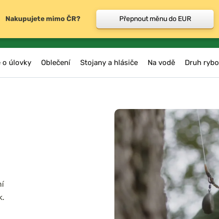
Nakupujete mimo ČR?
Přepnout měnu do EUR
 o úlovky
Oblečení
Stojany a hlásiče
Na vodě
Druh rybo
ní
k.
jky a držáky,