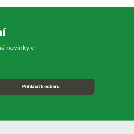
í
né novinky v
Přihlásit k odběru