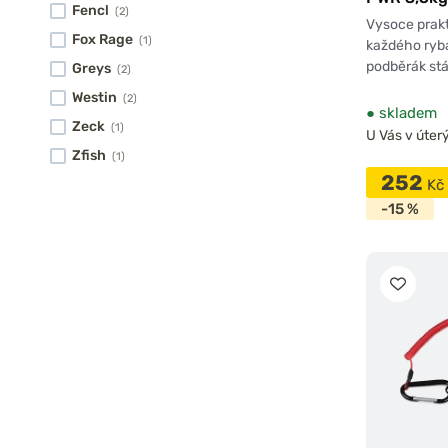
Fencl
(2)
Vysoce prak
Fox Rage
(1)
každého rybá
podběrák stá
Greys
(2)
Westin
(2)
●
skladem
Zeck
(1)
U Vás v úterý
Zfish
(1)
252
Kč
-15 %