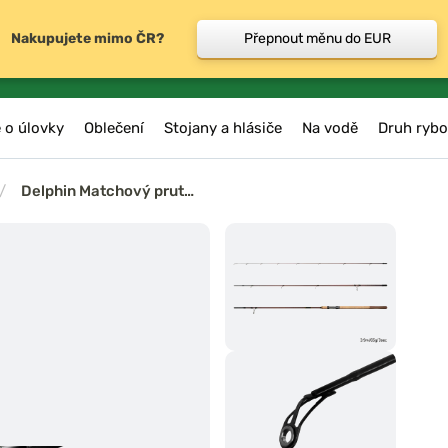
Nakupujete mimo ČR?
Přepnout měnu do EUR
 o úlovky
Oblečení
Stojany a hlásiče
Na vodě
Druh rybo
/
Delphin Matchový prut…