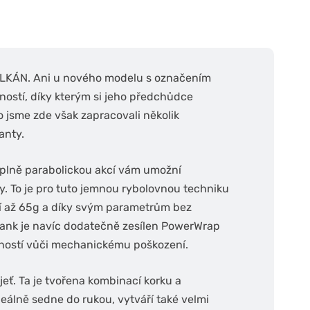
LKÁN. Ani u nového modelu s označením
ostí, díky kterým si jeho předchůdce
o jsme zde však zapracovali několik
anty.
ou plně parabolickou akcí vám umožní
. To je pro tuto jemnou rybolovnou techniku
ží až 65g a díky svým parametrům bez
Blank je navíc dodatečně zesílen PowerWrap
dolností vůči mechanickému poškození.
ť. Ta je tvořena kombinací korku a
álně sedne do rukou, vytváří také velmi