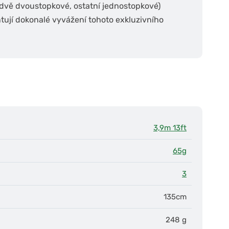
í dvě dvoustopkové, ostatní jednostopkové)
tují dokonalé vyvážení tohoto exkluzivního
3,9m 13ft
65g
3
135cm
248 g