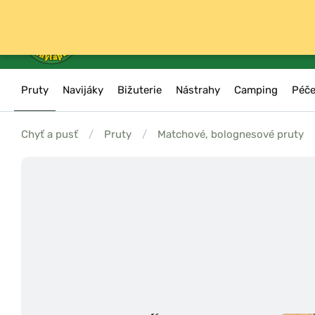
Pruty
Navijáky
Bižuterie
Nástrahy
Camping
Péče
Chyť a pusť
/
Pruty
/
Matchové, bolognesové pruty