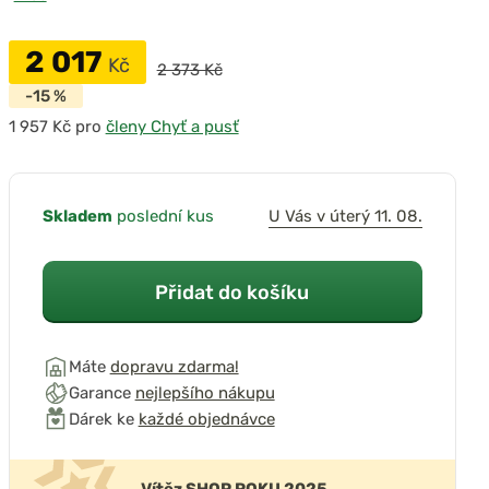
2 017
Kč
2 373 Kč
-15 %
pro
členy Chyť a pusť
Skladem
poslední kus
U Vás v úterý 11. 08.
Přidat do košíku
Máte
dopravu zdarma!
Garance
nejlepšího nákupu
Dárek ke
každé objednávce