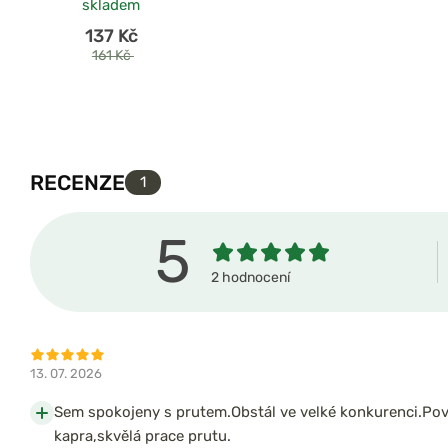
skladem
137 Kč
161 Kč
RECENZE
1
5
2 hodnocení
13. 07. 2026
Sem spokojeny s prutem.Obstál ve velké konkurenci.Pov
kapra,skvělá prace prutu.