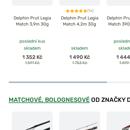
(1x)
Delphin Prut Legia
Delphin Prut Legia
Delphin Pr
Match 3,9m 30g
Match 4,2m 30g
Match 39
poslední kus
posledn
skladem
skladem
skla
1 352 Kč
1 490 Kč
1 444
1 591 Kč
1 753 Kč
1 699
MATCHOVÉ, BOLOGNESOVÉ
OD ZNAČKY 