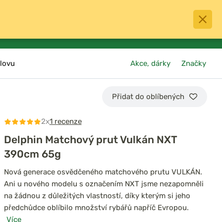
0
menu
Oblíbené
přihlásit
košík
lovu
Akce, dárky
Značky
Přidat do oblíbených
2x
1 recenze
Delphin Matchový prut Vulkán NXT
390cm 65g
Nová generace osvědčeného matchového prutu VULKÁN.
Ani u nového modelu s označením NXT jsme nezapomněli
na žádnou z důležitých vlastností, díky kterým si jeho
předchůdce oblíbilo množství rybářů napříč Evropou.
Více