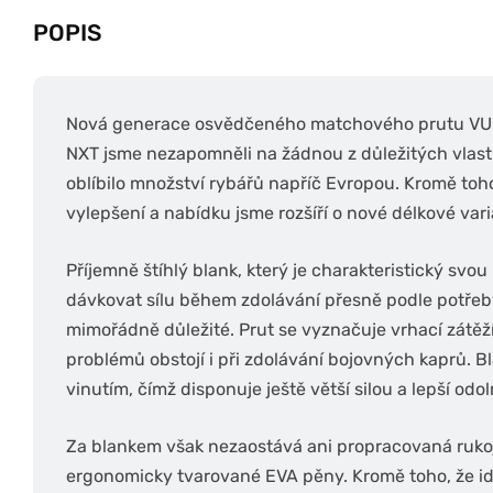
POPIS
Nová generace osvědčeného matchového prutu VU
NXT jsme nezapomněli na žádnou z důležitých vlastn
oblíbilo množství rybářů napříč Evropou. Kromě toh
vylepšení a nabídku jsme rozšíří o nové délkové vari
Příjemně štíhlý blank, který je charakteristický sv
dávkovat sílu během zdolávání přesně podle potřeby
mimořádně důležité. Prut se vyznačuje vrhací zátě
problémů obstojí i při zdolávání bojovných kaprů. 
vinutím, čímž disponuje ještě větší silou a lepší o
Za blankem však nezaostává ani propracovaná rukoje
ergonomicky tvarované EVA pěny. Kromě toho, že ide