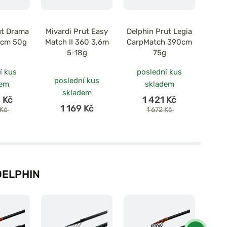
ut Drama
Mivardi Prut Easy
Delphin Prut Legia
Miva
0cm 50g
Match II 360 3,6m
CarpMatch 390cm
Matc
5-18g
75g
í kus
poslední kus
poslední kus
po
dem
skladem
skladem
 Kč
1 421 Kč
1 169 Kč
 Kč
1 672 Kč
DELPHIN