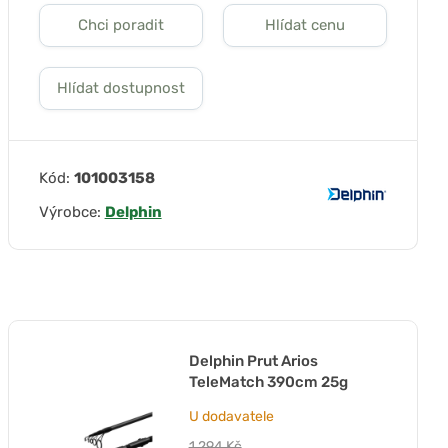
Chci poradit
Hlídat cenu
Hlídat dostupnost
Kód:
101003158
Výrobce:
Delphin
Delphin Prut Arios
TeleMatch 390cm 25g
U dodavatele
1 294 Kč