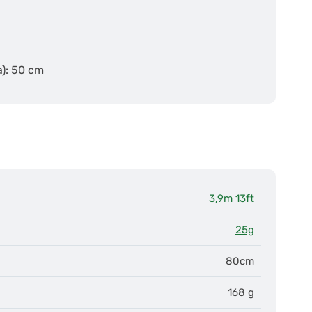
a): 50 cm
3,9m 13ft
25g
80cm
168 g