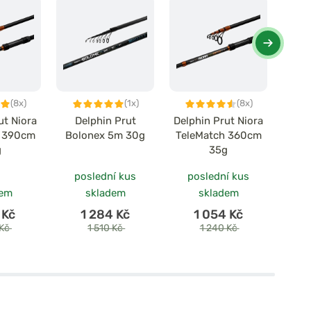
(8x)
(1x)
(8x)
ut Niora
Delphin Prut
Delphin Prut Niora
D
h 390cm
Bolonex 5m 30g
TeleMatch 360cm
Sy
g
35g
390
poslední kus
poslední kus
po
dem
skladem
skladem
 Kč
1 284 Kč
1 054 Kč
 Kč
1 510 Kč
1 240 Kč