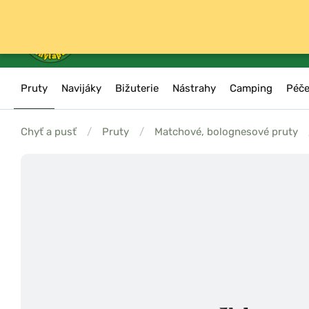
Pruty
Navijáky
Bižuterie
Nástrahy
Camping
Péče
Chyť a pusť
/
Pruty
/
Matchové, bolognesové pruty