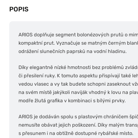
POPIS
ARIOS doplňuje segment bolonézových prutů o mimo
kompaktní prut. Vyznačuje se matným černým blank
odrážení slunečních paprsků na vodní hladinu.
Díky elegantně nízké hmotnosti bez problémů zvlád
či přesilení ruky. K tomuto aspektu přispívají také 
vedou vlasec a vy tak budete schopni zaseknout vždy
na svém místě jakýkoli naviják vhodný k lovu na pla
modře žlutá grafika v kombinaci s bílými prvky.
ARIOS je dodáván spolu s plastovým chráničem špičk
nemusíte obávat jejich poškození. Díky malým tra
s přesunem i na obtížně dostupné rybářské místo.