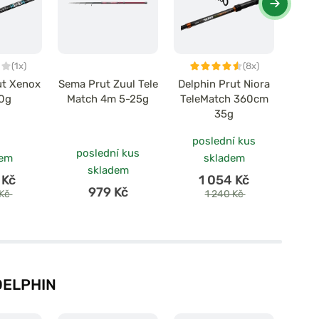
(1x)
(8x)
ut Xenox
Sema Prut Zuul Tele
Delphin Prut Niora
Delp
0g
Match 4m 5-25g
TeleMatch 360cm
Tel
35g
poslední kus
poslední kus
dem
skladem
skladem
 Kč
1 054 Kč
979 Kč
 Kč
1 240 Kč
DELPHIN