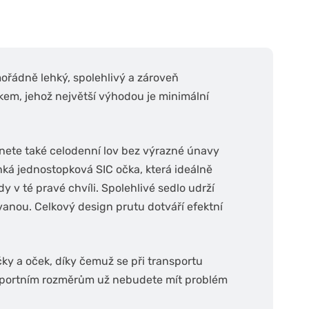
řádně lehký, spolehlivý a zároveň
em, jehož největší výhodou je minimální
nete také celodenní lov bez výrazné únavy
lehká jednostopková SIC očka, která ideálně
 v té pravé chvíli. Spolehlivé sedlo udrží
vanou. Celkový design prutu dotváří efektní
y a oček, díky čemuž se při transportu
nsportním rozměrům už nebudete mít problém