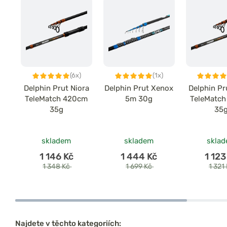
(6x)
(1x)
Delphin Prut Niora
Delphin Prut Xenox
Delphin Pr
TeleMatch 420cm
5m 30g
TeleMatc
35g
35
skladem
skladem
skla
1 146 Kč
1 444 Kč
1 123
1 348 Kč
1 699 Kč
1 321
Najdete v těchto kategoriích: