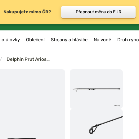
Nakupujete mimo ČR?
Přepnout měnu do EUR
 o úlovky
Oblečení
Stojany a hlásiče
Na vodě
Druh rybo
/
Delphin Prut Arios…