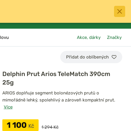
0
menu
Oblíbené
přihlásit
košík
lovu
Akce, dárky
Značky
Přidat do oblíbených
Delphin Prut Arios TeleMatch 390cm
25g
ARIOS doplňuje segment bolonézových prutů o
mimořádně lehký, spolehlivý a zároveň kompaktní prut.
Více
1 100
Kč
1 294 Kč