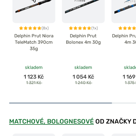
(8x)
(1x)
Delphin Prut Niora
Delphin Prut
Delphin Pr
TeleMatch 390cm
Bolonex 4m 30g
4m 3
35g
skladem
skladem
skla
1 123 Kč
1 054 Kč
1 169
1 321 Kč
1 240 Kč
1 375
MATCHOVÉ, BOLOGNESOVÉ
OD ZNAČKY 