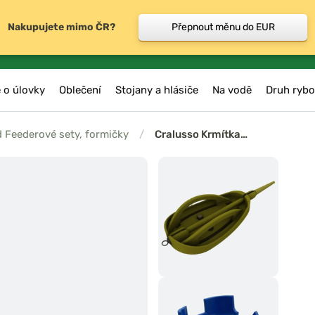
Nakupujete mimo ČR?
Přepnout měnu do EUR
 o úlovky
Oblečení
Stojany a hlásiče
Na vodě
Druh rybo
 Feederové sety, formičky
/
Cralusso Krmítka…