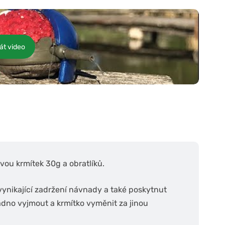
át video
vou krmítek 30g a obratlíků.
ynikající zadržení návnady a také poskytnut
adno vyjmout a krmítko vyměnit za jinou