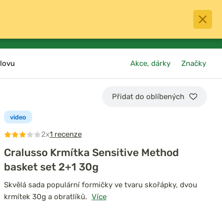
0
menu
Oblíbené
přihlásit
košík
lovu
Akce, dárky
Značky
Přidat do oblíbených
video
2x
1 recenze
Cralusso Krmítka Sensitive Method
basket set 2+1 30g
Skvělá sada populární formičky ve tvaru skořápky, dvou
krmítek 30g a obratlíků.
Více