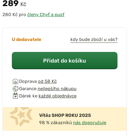
289
Kč
pro
členy Chyť a pusť
přehrát video
U dodavatele
kdy bude zboží u vás?
Přidat do košíku
Doprava
od 58 Kč
Garance
nejlepšího nákupu
Dárek ke
každé objednávce
Vítěz SHOP ROKU 2025
98 % zákazníků
nás doporučuje