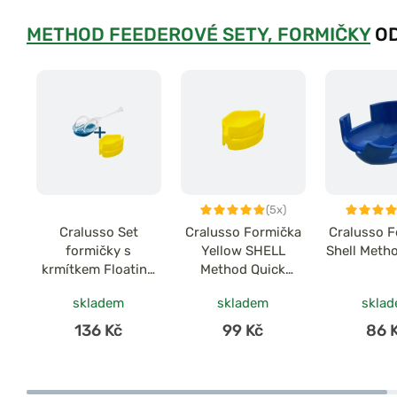
METHOD FEEDEROVÉ SETY, FORMIČKY
OD
(5x)
Cralusso Set
Cralusso Formička
Cralusso 
formičky s
Yellow SHELL
Shell Meth
krmítkem Floating
Method Quick
Method Feeder Set
charger
skladem
skladem
skla
136 Kč
99 Kč
86 