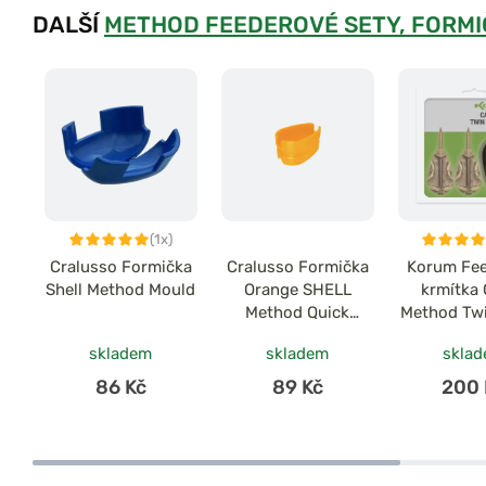
DALŠÍ
METHOD FEEDEROVÉ SETY, FORMI
(1x)
Cralusso Formička
Cralusso Formička
Korum Fe
Shell Method Mould
Orange SHELL
krmítka
Method Quick
Method Tw
charger
skladem
skladem
skla
86 Kč
89 Kč
200 