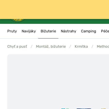
Pruty
Navijáky
Bižuterie
Nástrahy
Camping
Péče
Chyť a pusť
/
Montáž, bižuterie
/
Krmítka
/
Method