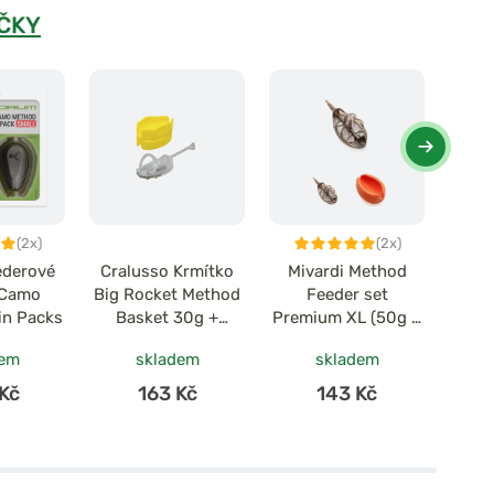
ČKY
(2x)
(2x)
ederové
Cralusso Krmítko
Mivardi Method
Gi
 Camo
Big Rocket Method
Feeder set
For
in Packs
Basket 30g +
Premium XL (50g +
Feed
charger Crystal 1+1
60g + formička)
G
dem
skladem
skladem
Kč
163 Kč
143 Kč