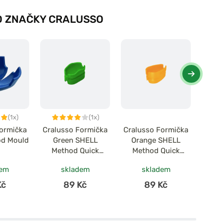
 ZNAČKY CRALUSSO
(1x)
(1x)
Formička
Cralusso Formička
Cralusso Formička
Cral
od Mould
Green SHELL
Orange SHELL
Big 
Method Quick
Method Quick
Ba
charger
charger
charg
dem
skladem
skladem
Kč
89 Kč
89 Kč