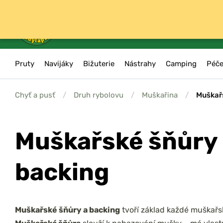
Pruty
Navijáky
Bižuterie
Nástrahy
Camping
Péče
Chyť a pusť
/
Druh rybolovu
/
Muškařina
/
Muškař
Muškařské šňůry
backing
Muškařské šňůry a backing
tvoří základ každé muškařs