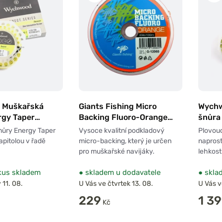
 Muškařská
Giants Fishing Micro
Wychw
rgy Taper
Backing Fluoro-Orange
šnůra
F#7
20lb 100m
nůry Energy Taper
Vysoce kvalitní podkladový
Plovouc
apitolou v řadě
micro-backing, který je určen
naprost
pro muškařské navijáky.
lehkost
kus skladem
●
skladem u dodavatele
●
sklad
 11. 08.
U Vás ve čtvrtek 13. 08.
U Vás v
229
1 3
Kč