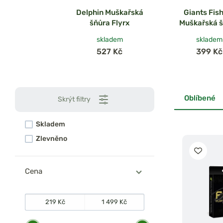
Delphin Muškařská
Giants Fis
šňůra Flyrx
Muškařská 
Classic Fly 
skladem
skladem
30,5m Olive 
527 Kč
399 Kč
Oblíbené
Skrýt filtry
Skladem
Zlevněno
Cena