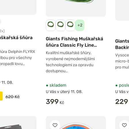
+2
2x)
uškařská šňůra
Giants Fishing Muškařská
Giants
šňůra Classic Fly Line
Backi
30,5m Olive Green
ňůra Delphin FLYRX
Kvalitní muškařské šňůry,
20lb 
Vysoce 
olbou pro všechny
vyrobené nejmodernějšími
micro-b
 propadli lovu…
technologiemi za opravdu
pro muš
dostupnou…
 11. 08.
●
skladem
●
posle
U Vás v úterý 11. 08.
U Vás v
620 Kč
399
229
Kč