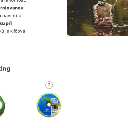
ní hmotnost,
trolovanou
a navinutá
ku při
ů je klíčová
king