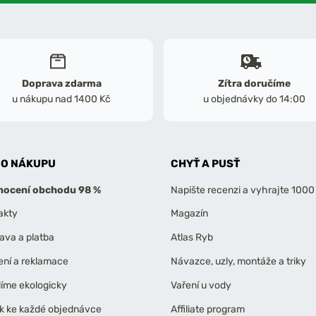
Doprava zdarma
Zítra doručíme
u nákupu nad 1400 Kč
u objednávky do 14:00
 O NÁKUPU
CHYŤ A PUSŤ
ocení obchodu 98 %
Napište recenzi a vyhrajte 1000
akty
Magazín
ava a platba
Atlas Ryb
ení a reklamace
Návazce, uzly, montáže a triky
líme ekologicky
Vaření u vody
k ke každé objednávce
Affiliate program