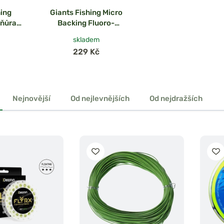
hing
Giants Fishing Micro
šňůra
Backing Fluoro-
Line
Yellow 20lb 100m
skladem
Green
229 Kč
Nejnovější
Od nejlevnějších
Od nejdražších