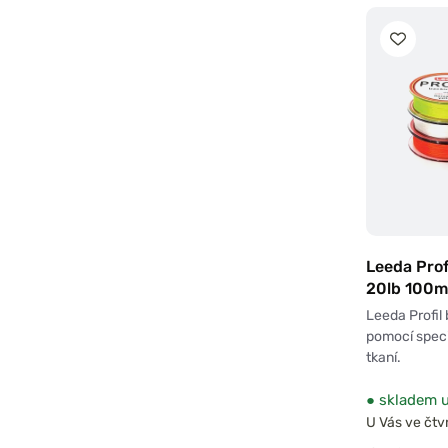
Leeda Prof
20lb 100m
Leeda Profil
pomocí spec
tkaní.
●
skladem u
U Vás ve čtvr