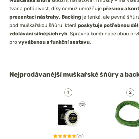
Muškařská šňůra
slouží k nahazování mušky – má vlast
tvar a potápivost, díky čemuž umožňuje
přesnou a kon
prezentaci nástrahy
.
Backing
je tenká, ale pevná šňůr
pod muškařskou šňůru, která
poskytuje potřebnou dél
zdolávání silnějších ryb
. Správná kombinace obou prvk
pro
vyváženou a funkční sestavu
.
Nejprodávanější
muškařské šňůry a bac
(2x)