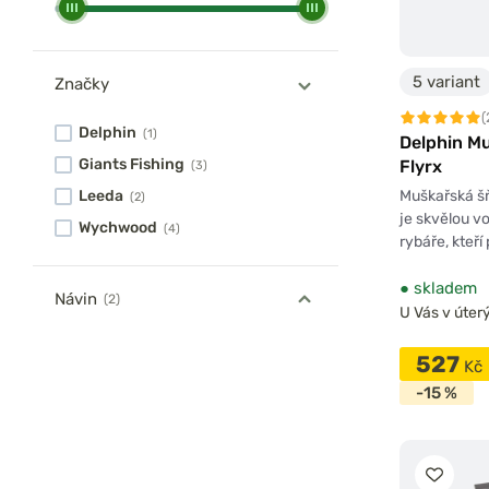
5 variant
Značky
(
Delphin
(1)
Delphin M
Giants Fishing
Flyrx
(3)
Muškařská š
Leeda
(2)
je skvělou v
Wychwood
(4)
rybáře, kteří
●
skladem
Návin
(2)
U Vás v úterý
527
Kč
-15 %