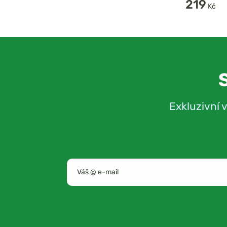
219
Kč
Exkluzivní 