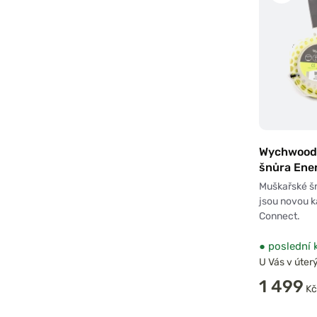
Wychwood
šnůra Ene
Hoverer W
Muškařské š
jsou novou k
Connect.
●
poslední 
U Vás v úterý
1 499
Kč