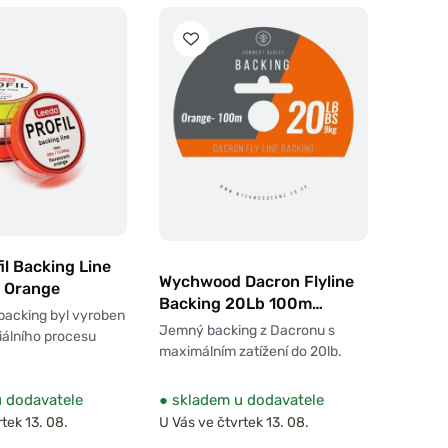
il Backing Line
Wychwood Dacron Flyline
 Orange
Backing 20Lb 100m
 backing byl vyroben
Orange
Jemný backing z Dacronu s
iálního procesu
maximálním zatížení do 20lb.
 dodavatele
●
skladem u dodavatele
tek 13. 08.
U Vás ve čtvrtek 13. 08.