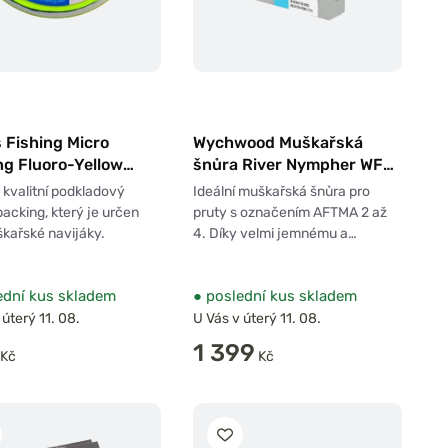
 Fishing Micro
Wychwood Muškařská
ng Fluoro-Yellow
šnůra River Nympher WF#
100m
2-4
kvalitní podkladový
Ideální muškařská šnůra pro
acking, který je určen
pruty s označením AFTMA 2 až
kařské navijáky.
4. Díky velmi jemnému a…
dní kus skladem
●
poslední kus skladem
 úterý 11. 08.
U Vás v úterý 11. 08.
1 399
Kč
Kč