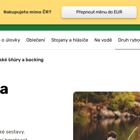
Nakupujete mimo ČR?
Přepnout měnu do EUR
 o úlovky
Oblečení
Stojany a hlásiče
Na vodě
Druh rybo
ské šňůry a backing
 a
ké sestavy.