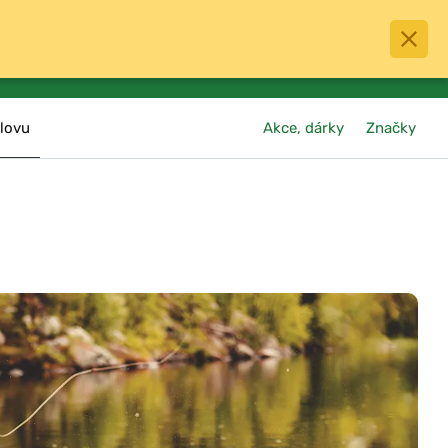
0
menu
Oblíbené
přihlásit
košík
lovu
Akce, dárky
Značky