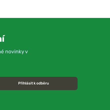
í
né novinky v
Přihlásit k odběru