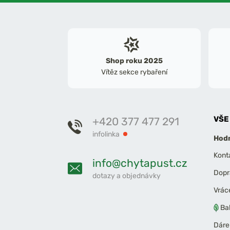
Shop roku 2025
Vítěz sekce rybaření
VŠE
+420 377 477 291
infolinka
Hodn
Kont
info@chytapust.cz
Dopr
dotazy a objednávky
Vrác
Ba
Dáre