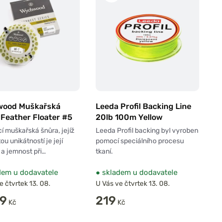
ood Muškařská
Leeda Profil Backing Line
 Feather Floater #5
20lb 100m Yellow
í muškařská šnůra, jejíž
Leeda Profil backing byl vyroben
ou unikátností je její
pomocí speciálního procesu
 a jemnost při…
tkaní.
em u dodavatele
●
skladem u dodavatele
e čtvrtek 13. 08.
U Vás ve čtvrtek 13. 08.
99
219
Kč
Kč