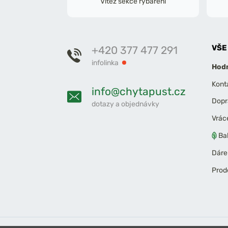
Vítěz sekce rybaření
VŠE
+420 377 477 291
infolinka
Hodn
Kont
info@chytapust.cz
Dopr
dotazy a objednávky
Vrác
Ba
Dáre
Prod