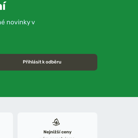
í
né novinky v
Přihlásit k odběru
Nejnižší ceny