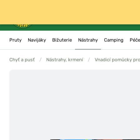
Pruty
Navijáky
Bižuterie
Nástrahy
Camping
Péče
Chyť a pusť
/
Nástrahy, krmení
/
Vnadicí pomůcky pro