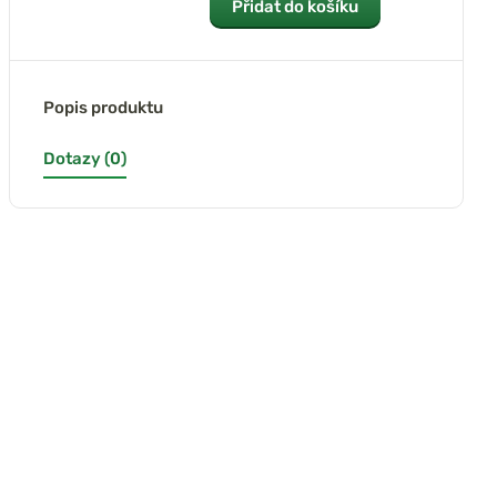
Přidat do košíku
Popis produktu
Dotazy (0)
(1x)
(5x)
h Nahazovací
Fox Náprstník
Avid Náprstník
st Spot On
Casting Finger Stall
Neoprene Finger
ng Finger Stall
Stall
poslední kus
skladem
skladem
skladem
248 Kč
249 Kč
250 Kč
275 Kč