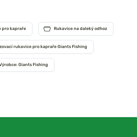
 pro kapraře
Rukavice na daleký odhoz
ovací rukavice pro kapraře Giants Fishing
Výrobce: Giants Fishing