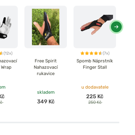
(12x)
(7x)
hazovací
Free Spirit
Spomb Náprstník
Nas
e Wrap
Nahazovací
Finger Stall
Pr
rukavice
Casti
dem
u dodavatele
skladem
Kč
225 Kč
349 Kč
Kč
250 Kč