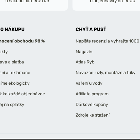
u nákupu nad 1400 Kč
u objednávky do 14:00
 O NÁKUPU
CHYŤ A PUSŤ
ocení obchodu 98 %
Napište recenzi a vyhrajte 1000
akty
Magazín
ava a platba
Atlas Ryb
ení a reklamace
Návazce, uzly, montáže a triky
líme ekologicky
Vaření u vody
k ke každé objednávce
Affiliate program
ej na splátky
Dárkové kupóny
Zdroje ke stažení