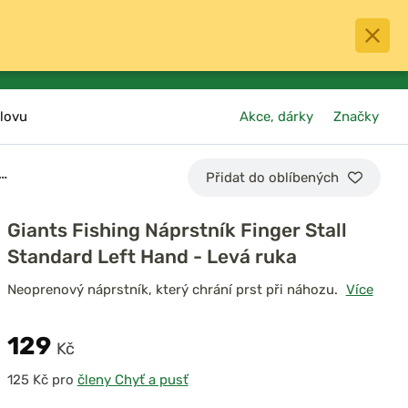
0
menu
Oblíbené
přihlásit
košík
lovu
Akce, dárky
Značky
k…
Přidat do oblíbených
Giants Fishing Náprstník Finger Stall
Standard Left Hand - Levá ruka
Neoprenový náprstník, který chrání prst při náhozu.
Více
129
Kč
pro
členy Chyť a pusť