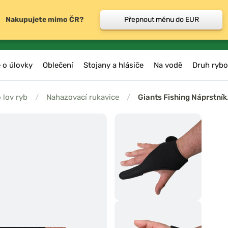
Nakupujete mimo ČR?
Přepnout měnu do EUR
 o úlovky
Oblečení
Stojany a hlásiče
Na vodě
Druh rybo
 lov ryb
/
Nahazovací rukavice
/
Giants Fishing Náprstní