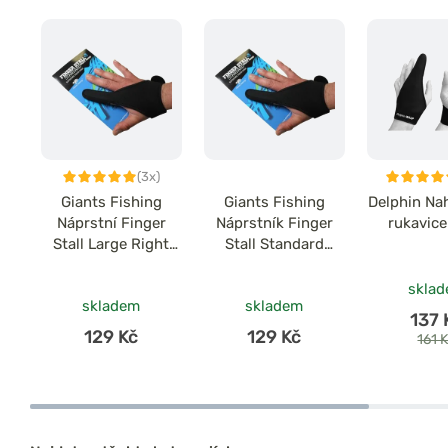
(3x)
Giants Fishing
Giants Fishing
Delphin Na
Náprstní Finger
Náprstník Finger
rukavic
Stall Large Right
Stall Standard
Hand - pravá ruka
Right Hand - pravá
ruka
skla
skladem
skladem
137 
129 Kč
129 Kč
161 