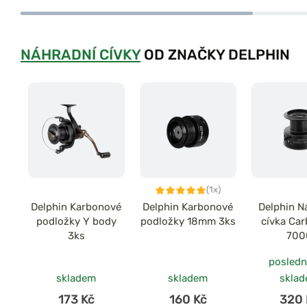
NÁHRADNÍ CÍVKY
OD ZNAČKY DELPHIN
(1x)
Delphin Karbonové
Delphin Karbonové
Delphin N
podložky Y body
podložky 18mm 3ks
cívka Ca
3ks
700
posledn
skladem
skladem
skla
173 Kč
160 Kč
320 