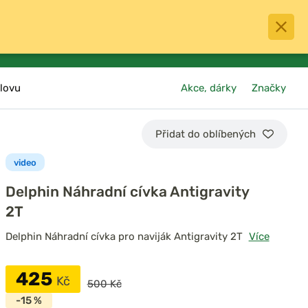
0
menu
Oblíbené
přihlásit
košík
lovu
Akce, dárky
Značky
Přidat do oblíbených
video
Delphin Náhradní cívka Antigravity
2T
Delphin Náhradní cívka pro naviják Antigravity 2T
Více
425
Kč
500 Kč
-15 %