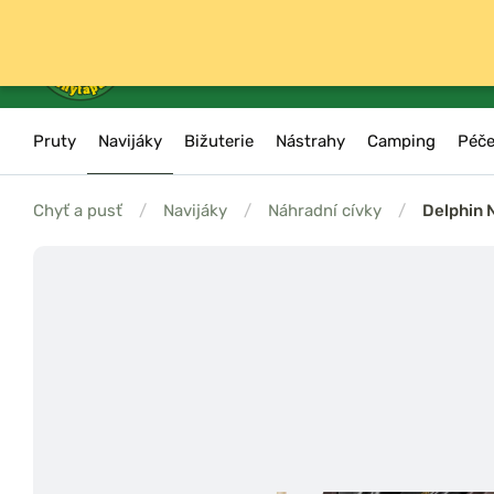
Pruty
Navijáky
Bižuterie
Nástrahy
Camping
Péče
Chyť a pusť
/
Navijáky
/
Náhradní cívky
/
Delphin 