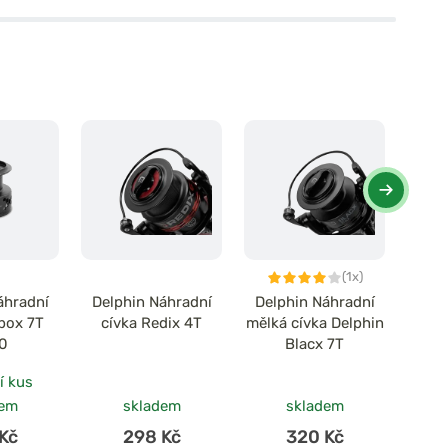
(1x)
áhradní
Delphin Náhradní
Delphin Náhradní
Delp
rbox 7T
cívka Redix 4T
mělká cívka Delphin
cív
0
Blacx 7T
í kus
po
dem
skladem
skladem
Kč
298 Kč
320 Kč