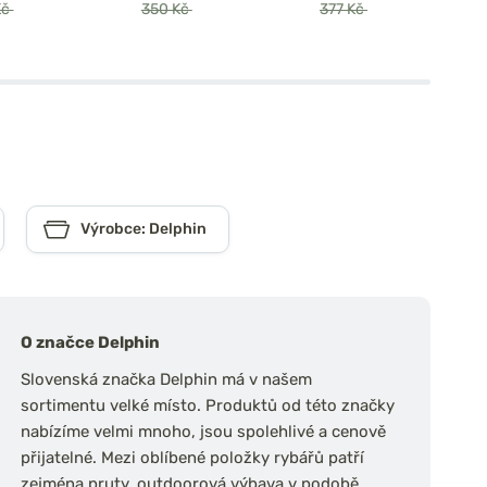
Kč
350 Kč
377 Kč
Výrobce: Delphin
O značce Delphin
Slovenská značka Delphin má v našem
sortimentu velké místo. Produktů od této značky
nabízíme velmi mnoho, jsou spolehlivé a cenově
přijatelné. Mezi oblíbené položky rybářů patří
zejména pruty, outdoorová výbava v podobě