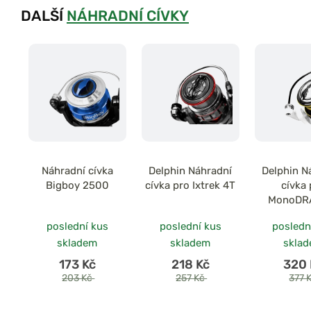
DALŠÍ
NÁHRADNÍ CÍVKY
Náhradní cívka
Delphin Náhradní
Delphin N
Bigboy 2500
cívka pro Ixtrek 4T
cívka 
MonoDR
poslední kus
poslední kus
posledn
skladem
skladem
skla
173 Kč
218 Kč
320 
203 Kč
257 Kč
377 