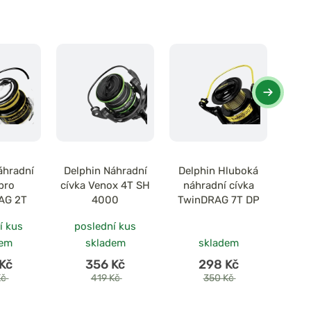
áhradní
Delphin Náhradní
Delphin Hluboká
Delp
pro
cívka Venox 4T SH
náhradní cívka
mělká
AG 2T
4000
TwinDRAG 7T DP
í kus
poslední kus
dem
skladem
skladem
Kč
356 Kč
298 Kč
Kč
419 Kč
350 Kč