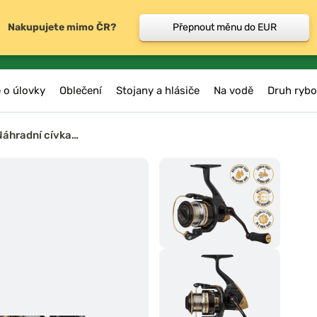
Nakupujete mimo ČR?
Přepnout měnu do EUR
 o úlovky
Oblečení
Stojany a hlásiče
Na vodě
Druh rybo
Náhradní cívka…