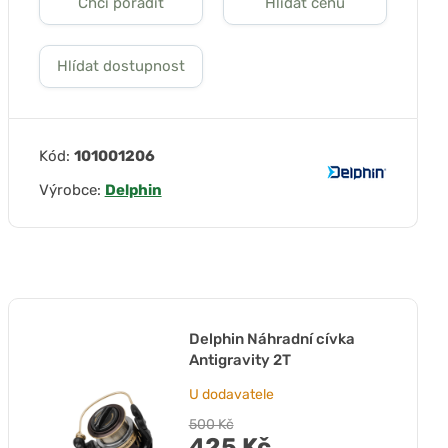
Chci poradit
Hlídat cenu
Hlídat dostupnost
Kód:
101001206
Výrobce:
Delphin
Delphin Náhradní cívka
Antigravity 2T
U dodavatele
500 Kč
425 Kč