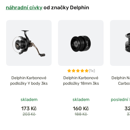
náhradní cívky
od značky Delphin
(1x)
Delphin Karbonové
Delphin Karbonové
Delphin N
podložky Y body 3ks
podložky 18mm 3ks
Carbo
skladem
skladem
poslední
173 Kč
160 Kč
3
203 Kč
188 Kč
3