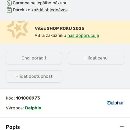
Garance
nejlepšího nákupu
Dárek ke
každé objednávce
Vítěz SHOP ROKU 2025
98 % zákazníků
nás doporučuje
iják Ultegra
DAM Naviják Quick
Chci poradit
Hlídat cenu
14000
Intenze 6000FS Akce
1+1
Hlídat dostupnost
Kód:
101000973
Výrobce:
Delphin
Popis