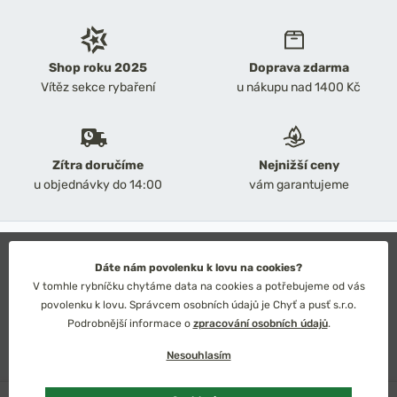
Shop roku 2025
Doprava zdarma
Vítěz sekce rybaření
u nákupu nad 1400 Kč
Zítra doručíme
Nejnižší ceny
u objednávky do 14:00
vám garantujeme
2026 Chyť a pusť
Obchodní podmínky
Dáte nám povolenku k lovu na cookies?
Ochrana osobních údajů
V tomhle rybníčku chytáme data na cookies a potřebujeme od vás
Technické řešení: Simplia s.r.o.
povolenku k lovu. Správcem osobních údajů je Chyť a pusť s.r.o.
Strategický design: Petr Široký
Podrobnější informace o
zpracování osobních údajů
.
Nesouhlasím