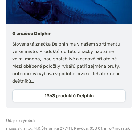
O značce Delphin
Slovenská značka Delphin má v našem sortimentu
velké místo. Produktů od této značky nabízíme
velmi mnoho, jsou spolehlivé a cenově přijatelné.
Mezi oblíbené položky rybářů patří zejména pruty,
outdoorová výbava v podobě bivaků, lehátek nebo
deštníků…
1963 produktů Delphin
Údaje o výrobci:
moss.sk, s.r.o.,
M.R.Štefánika 297/11, Revúca, 050 01,
info@moss.sk