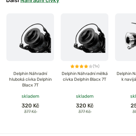
Další
Náhradní cívky
(1x)
Delphin Náhradní
Delphin Náhradní mělká
Delphin N
hluboká cívka Delphin
cívka Delphin Blacx 7T
k navij
Blacx 7T
skladem
skladem
sk
320 Kč
320 Kč
2
377 Kč
377 Kč
3