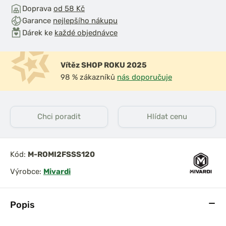
Doprava
od 58 Kč
Garance
nejlepšího nákupu
Dárek ke
každé objednávce
Vítěz SHOP ROKU 2025
98 % zákazníků
nás doporučuje
iják Ultegra
Shimano Naviják Big
14000
Baitrunner LC 14000
XTB
Chci poradit
Hlídat cenu
Kód:
M-ROMI2FSSS120
Výrobce:
Mivardi
Popis