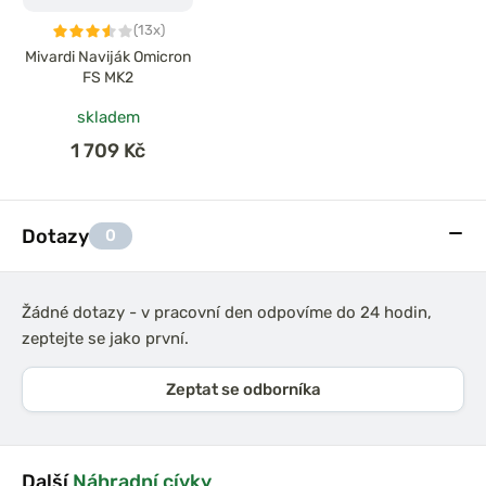
(13x)
Mivardi Naviják Omicron
FS MK2
skladem
1 709 Kč
Dotazy
0
Žádné dotazy - v pracovní den odpovíme do 24 hodin,
zeptejte se jako první.
Zeptat se odborníka
Další
Náhradní cívky