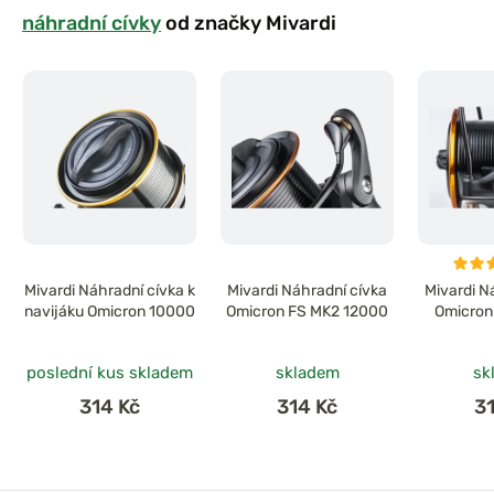
náhradní cívky
od značky Mivardi
Mivardi Náhradní cívka k
Mivardi Náhradní cívka
Mivardi N
navijáku Omicron 10000
Omicron FS MK2 12000
Omicron
poslední kus skladem
skladem
sk
314 Kč
314 Kč
3