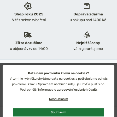
Shop roku 2025
Doprava zdarma
Vítěz sekce rybaření
u nákupu nad 1400 Kč
Zítra doručíme
Nejnižší ceny
u objednávky do 14:00
vám garantujeme
2026 Chyť a pusť
Obchodní podmínky
Dáte nám povolenku k lovu na cookies?
Ochrana osobních údajů
V tomhle rybníčku chytáme data na cookies a potřebujeme od vás
Technické řešení: Simplia s.r.o.
povolenku k lovu. Správcem osobních údajů je Chyť a pusť s.r.o.
Strategický design: Petr Široký
Podrobnější informace o
zpracování osobních údajů
.
Nesouhlasím
Skladem
3 ks
Souhlasím
Česko
Slovensko
Kč
Euro
Přidat do košíku