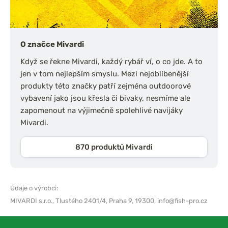
O značce Mivardi
Když se řekne Mivardi, každý rybář ví, o co jde. A to
jen v tom nejlepším smyslu. Mezi nejoblíbenější
produkty této značky patří zejména outdoorové
vybavení jako jsou křesla či bivaky, nesmíme ale
zapomenout na výjimečně spolehlivé navijáky
Mivardi.
870 produktů Mivardi
Údaje o výrobci:
MIVARDI s.r.o.,
Tlustého 2401/4, Praha 9, 19300,
info@fish-pro.cz