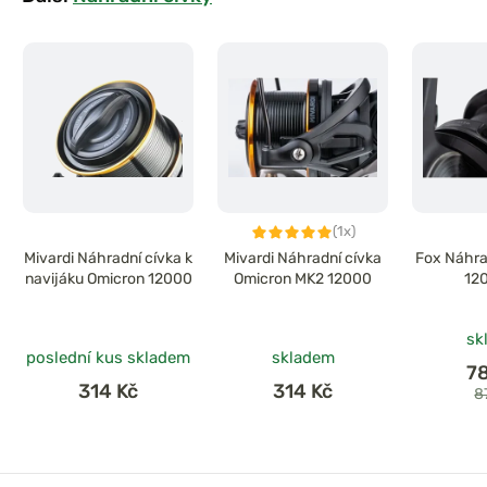
(1x)
Mivardi Náhradní cívka k
Mivardi Náhradní cívka
Fox Náhra
navijáku Omicron 12000
Omicron MK2 12000
12
sk
poslední kus skladem
skladem
7
314 Kč
314 Kč
8