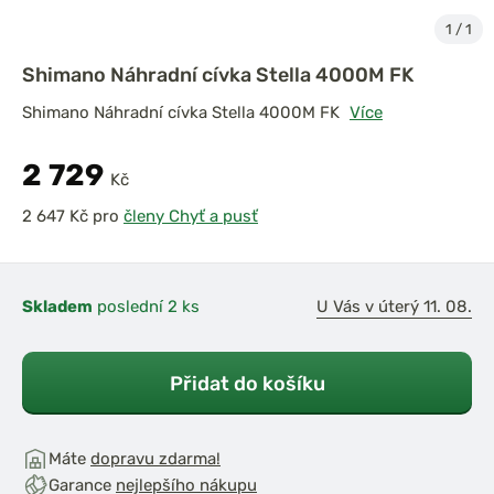
1
/
1
Shimano Náhradní cívka Stella 4000M FK
Shimano Náhradní cívka Stella 4000M FK
Více
2 729
Kč
pro
členy Chyť a pusť
Skladem
poslední 2 ks
U Vás v úterý 11. 08.
Přidat do košíku
Máte
dopravu zdarma!
Garance
nejlepšího nákupu