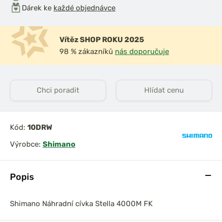
Dárek ke
každé objednávce
Vítěz SHOP ROKU 2025
98 % zákazníků
nás doporučuje
iják Ultegra
Shimano Naviják Big
Chci poradit
Hlídat cenu
14000
Baitrunner LC 14000
XTB
Kód:
10DRW
Výrobce:
Shimano
Popis
Shimano Náhradní cívka Stella 4000M FK