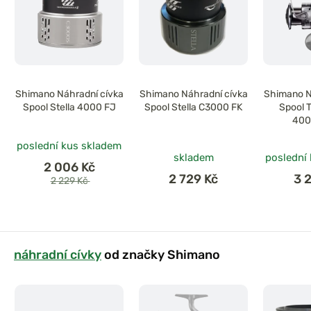
Shimano Náhradní cívka
Shimano Náhradní cívka
Shimano N
Spool Stella 4000 FJ
Spool Stella C3000 FK
Spool 
400
poslední kus skladem
skladem
poslední
2 006 Kč
2 729 Kč
3 
2 229 Kč
náhradní cívky
od značky Shimano