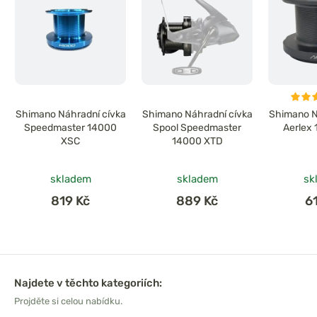
Shimano Náhradní cívka
Shimano Náhradní cívka
Shimano N
Speedmaster 14000
Spool Speedmaster
Aerlex
XSC
14000 XTD
skladem
skladem
sk
819 Kč
889 Kč
6
Najdete v těchto kategoriích:
Projděte si celou nabídku.