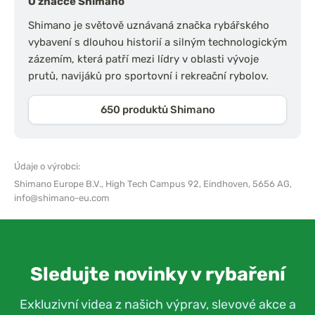
O značce Shimano
Shimano je světově uznávaná značka rybářského
vybavení s dlouhou historií a silným technologickým
zázemím, která patří mezi lídry v oblasti vývoje
prutů, navijáků pro sportovní i rekreační rybolov.
650 produktů Shimano
Údaje o výrobci:
Shimano Europe B.V.,
High Tech Campus 92, Eindhoven, 5656 AG,
info@shimano-eu.com
Sledujte novinky v rybaření
Exkluzivní videa z našich výprav, slevové akce a