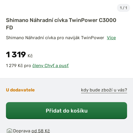
1
/
1
Shimano Náhradní cívka TwinPower C3000
FD
Shimano Náhradní cívka pro naviják TwinPower
Více
1 319
Kč
pro
členy Chyť a pusť
U dodavatele
kdy bude zboží u vás?
Přidat do košíku
Doprava
od 58 Kč