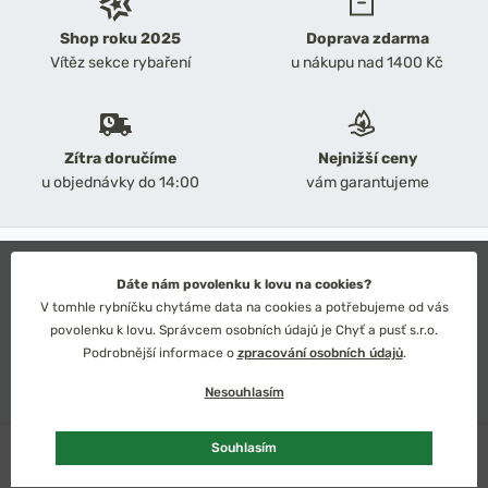
Shop roku 2025
Doprava zdarma
Vítěz sekce rybaření
u nákupu nad 1400 Kč
Zítra doručíme
Nejnižší ceny
u objednávky do 14:00
vám garantujeme
2026 Chyť a pusť
Obchodní podmínky
Dáte nám povolenku k lovu na cookies?
Ochrana osobních údajů
V tomhle rybníčku chytáme data na cookies a potřebujeme od vás
Technické řešení: Simplia s.r.o.
povolenku k lovu. Správcem osobních údajů je Chyť a pusť s.r.o.
Strategický design: Petr Široký
Podrobnější informace o
zpracování osobních údajů
.
Nesouhlasím
U dodavatele
Souhlasím
Česko
Slovensko
Kč
Euro
Přidat do košíku
1 319 Kč