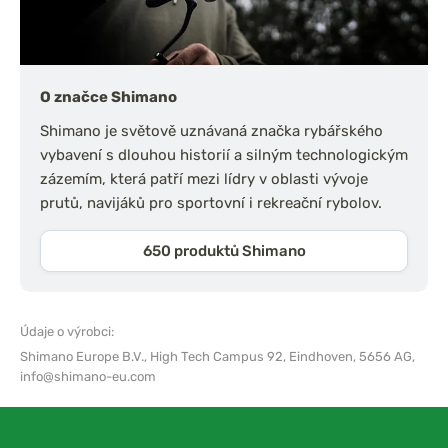
O značce Shimano
Shimano je světově uznávaná značka rybářského
vybavení s dlouhou historií a silným technologickým
zázemím, která patří mezi lídry v oblasti vývoje
prutů, navijáků pro sportovní i rekreační rybolov.
650 produktů Shimano
Údaje o výrobci:
Shimano Europe B.V.,
High Tech Campus 92, Eindhoven, 5656 AG,
info@shimano-eu.com