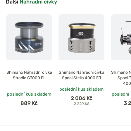
Další
Náhradní cívky
Shimano Náhradní cívka
Shimano Náhradní cívka
Shimano N
Stradic C3000 FL
Spool Stella 4000 FJ
Spool 
400
poslední kus skladem
poslední kus skladem
poslední
2 006 Kč
889 Kč
3 
2 229 Kč