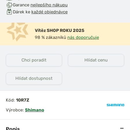
Garance
nejlepšího nákupu
Dárek ke
každé objednávce
Vítěz SHOP ROKU 2025
98 % zákazníků
nás doporučuje
iják Ultegra
Shimano Naviják Big
14000
Baitrunner LC 14000
Chci poradit
Hlídat cenu
XTB
Hlídat dostupnost
Kód:
10R7Z
Výrobce:
Shimano
Popis