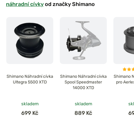
náhradní cívky
od značky Shimano
Shimano Náhradní cívka
Shimano Náhradní cívka
Shimano N
Ultegra 5500 XTD
Spool Speedmaster
pro Aerl
14000 XTD
skladem
skladem
sk
699 Kč
889 Kč
6