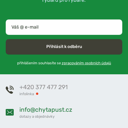
Přihlásit k odběru
přihlášením souhlasíte se
zpracováním osobních údajů
+420 377 477 291
infolinka
info@chytapust.cz
dotazy a objednávky