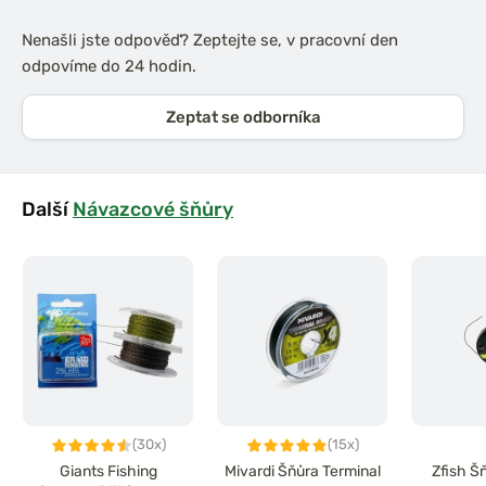
Nenašli jste odpověď? Zeptejte se, v pracovní den
odpovíme do 24 hodin.
Zeptat se odborníka
Další
Návazcové šňůry
(30x)
(15x)
Giants Fishing
Mivardi Šňůra Terminal
Zfish Š