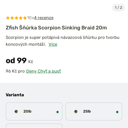
1
/
2
10x
4 recenze
Zfish Šňůrka Scorpion Sinking Braid 20m
Scorpion je super potápivá návazcová šňůrku pro tvorbu
koncových montáží.
Více
od 99
Kč
pro
členy Chyť a pusť
Varianta
●
●
20lb
25lb