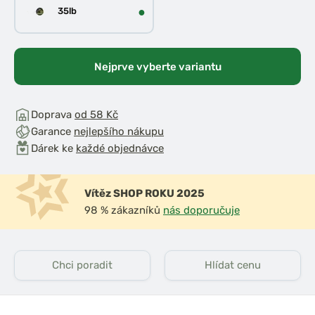
●
35lb
Nejprve vyberte variantu
Doprava
od 58 Kč
Garance
nejlepšího nákupu
Dárek ke
každé objednávce
Vítěz SHOP ROKU 2025
98 % zákazníků
nás doporučuje
Chci poradit
Hlídat cenu