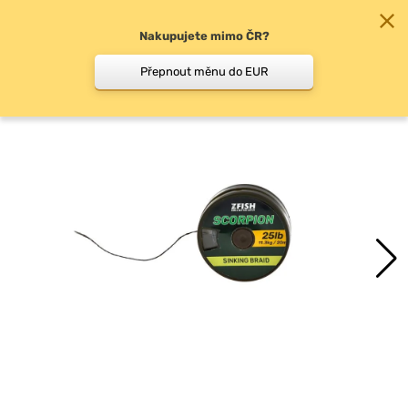
Nakupujete mimo ČR?
0
Přepnout měnu do EUR
Návazcové šňůry