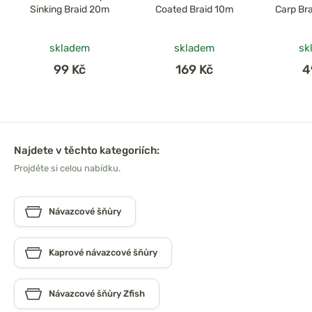
Sinking Braid 20m
Coated Braid 10m
Carp Br
skladem
skladem
sk
99 Kč
169 Kč
4
Najdete v těchto kategoriích:
Projděte si celou nabídku.
Návazcové šňůry
Kaprové návazcové šňůry
Návazcové šňůry Zfish