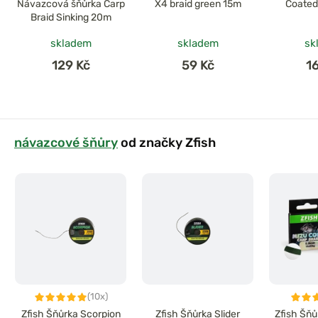
Návazcová šňůrka Carp
X4 braid green 15m
Coated
Braid Sinking 20m
skladem
skladem
sk
129 Kč
59 Kč
1
návazcové šňůry
od značky Zfish
(10x)
Zfish Šňůrka Scorpion
Zfish Šňůrka Slider
Zfish Šňů