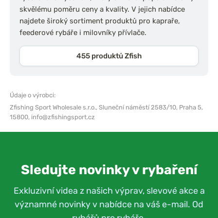
skvělému poměru ceny a kvality. V jejich nabídce
najdete široký sortiment produktů pro kapraře,
feederové rybáře i milovníky přívlače.
455 produktů Zfish
Údaje o výrobci:
Zfishing Sport Wholesale s.r.o.,
Sluneční náměstí 2583/10, Praha 5,
15800,
info@zfishingsport.cz
Sledujte novinky v rybaření
Exkluzivní videa z našich výprav, slevové akce a
významné novinky v nabídce na váš e-mail. Od
rybářů pro rybáře.