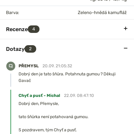
Barva:
Zeleno-hnědá kamufláž
Recenze
4
Dotazy
2
PŘEMYSL
20.09. 21:05:32
Dobrý den je tato šňůra. Potahnuta gumou ? Děkuji
Gavač
Chyť a pusť - Michal
22.09. 08:47:10
Dobrý den, Přemysle,
tato šňůrka není potahovaná gumou.
S pozdravem, tým Chyť a pusť.