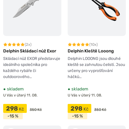
(2x)
(10x)
Delphin Skládací nůž Exor
Delphin Kleště Looong
Skládací nůž EXOR představuje
Delphin LOOONG jsou dlouhé
ideálního společníka pro
kleště se zahnutou čelistí. Jsou
každého rybáře či
určeny pro vyprošťování
outdoorového…
háčků…
●
skladem
●
skladem
U Vás v úterý 11. 08.
U Vás v úterý 11. 08.
298
298
Kč
Kč
350 Kč
350 Kč
-15 %
-15 %