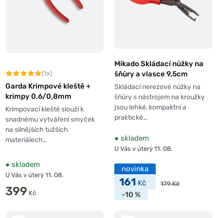
Mikado Skládací nůžky na
(1x)
šňůry a vlasce 9,5cm
Garda Krimpové kleště +
Skládací nerezové nůžky na
krimpy 0,6/0,8mm
šňůry s nástrojem na kroužky
jsou lehké, kompaktní a
Krimpovací kleště slouží k
praktické…
snadnému vytváření smyček
na silnějších tužších
●
skladem
materiálech…
U Vás v úterý 11. 08.
●
skladem
novinka
U Vás v úterý 11. 08.
161
Kč
179 Kč
399
Kč
-10 %