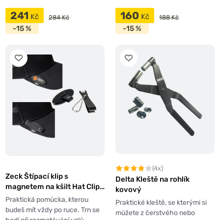
241
160
Kč
Kč
284 Kč
188 Kč
-15 %
-15 %
(4x)
Zeck Štípací klip s
Delta Kleště na rohlík
magnetem na kšilt Hat Clip
kovový
& Nipper
Praktická pomůcka, kterou
Praktické kleště, se kterými si
budeš mít vždy po ruce. Trn se
můžete z čerstvého nebo