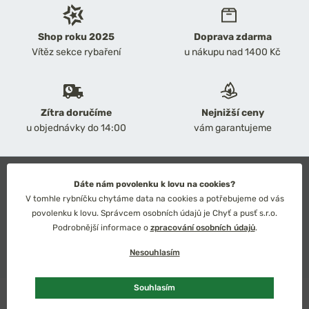
Shop roku 2025
Doprava zdarma
Vítěz sekce rybaření
u nákupu nad 1400 Kč
Zítra doručíme
Nejnižší ceny
u objednávky do 14:00
vám garantujeme
2026 Chyť a pusť
Dáte nám povolenku k lovu na cookies?
Obchodní podmínky
V tomhle rybníčku chytáme data na cookies a potřebujeme od vás
Ochrana osobních údajů
povolenku k lovu. Správcem osobních údajů je Chyť a pusť s.r.o.
Technické řešení: Simplia s.r.o.
Podrobnější informace o
zpracování osobních údajů
.
Strategický design: Petr Široký
Nesouhlasím
Souhlasím
Česko
Slovensko
Kč
Euro