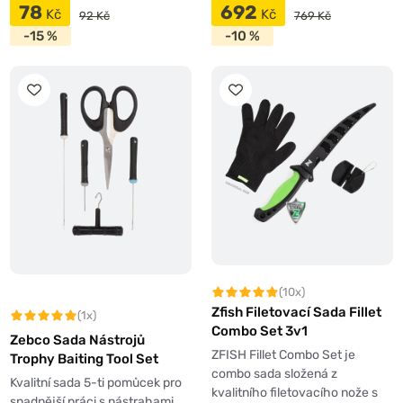
78
692
Kč
Kč
92 Kč
769 Kč
-15 %
-10 %
(10x)
Zfish Filetovací Sada Fillet
(1x)
Combo Set 3v1
Zebco Sada Nástrojů
ZFISH Fillet Combo Set je
Trophy Baiting Tool Set
combo sada složená z
Kvalitní sada 5-ti pomůcek pro
kvalitního filetovacího nože s
snadnější práci s nástrahami.