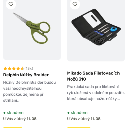
(13x)
Mikado Sada Filetovacích
Delphin Nůžky Braider
Nožů 310
Nůžky Delphin Braider budou
Praktická sada pro filetování
vaší neodmyslitelnou
ryb uložená v odolném pouzdře,
pomůckou zejména při
která obsahuje nože, nůžky,…
stříhání…
●
skladem
●
skladem
U Vás v úterý 11. 08.
U Vás v úterý 11. 08.