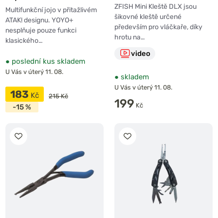
ZFISH Mini Kleště DLX jsou
Multifunkční jojo v přitažlivém
šikovné kleště určené
ATAK! designu. YOYO+
především pro vláčkaře, díky
nesplňuje pouze funkci
hrotu na…
klasického…
video
●
poslední kus skladem
U Vás v úterý 11. 08.
●
skladem
U Vás v úterý 11. 08.
183
Kč
215 Kč
199
Kč
-15 %