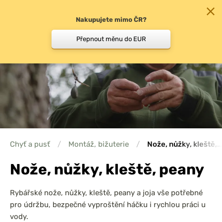
Nakupujete mimo ČR?
0
Přepnout měnu do EUR
Chyť a pusť
/
Montáž, bižuterie
/
Nože, nůžky, kleště,…
Nože, nůžky, kleště, peany
Rybářské nože, nůžky, kleště, peany a joja vše potřebné
pro údržbu, bezpečné vyproštění háčku i rychlou práci u
vody.