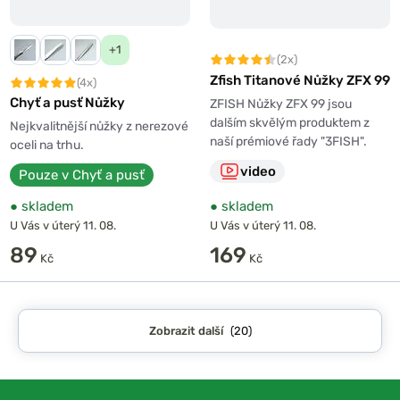
+1
(2x)
Zfish Titanové Nůžky ZFX 99
(4x)
Chyť a pusť Nůžky
ZFISH Nůžky ZFX 99 jsou
dalším skvělým produktem z
Nejkvalitnější nůžky z nerezové
naší prémiové řady "3FISH".
oceli na trhu.
video
Pouze v Chyť a pusť
●
skladem
●
skladem
U Vás v úterý 11. 08.
U Vás v úterý 11. 08.
89
169
Kč
Kč
Zobrazit další
(20)