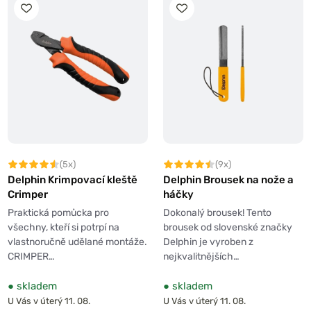
(5x)
(9x)
Delphin Krimpovací kleště
Delphin Brousek na nože a
Crimper
háčky
Praktická pomůcka pro
Dokonalý brousek! Tento
všechny, kteří si potrpí na
brousek od slovenské značky
vlastnoručně udělané montáže.
Delphin je vyroben z
CRIMPER…
nejkvalitnějších…
●
skladem
●
skladem
U Vás v úterý 11. 08.
U Vás v úterý 11. 08.