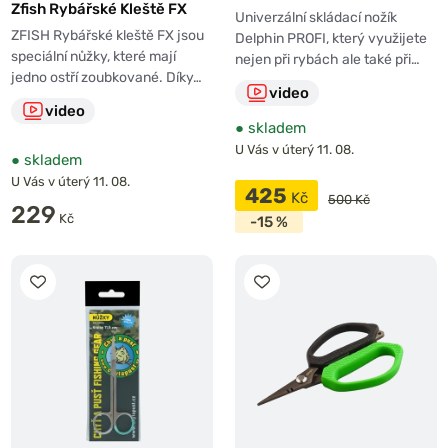
Zfish Rybářské Kleště FX
Univerzální skládací nožík
ZFISH Rybářské kleště FX jsou
Delphin PROFI, který využijete
speciální nůžky, které mají
nejen při rybách ale také při…
jedno ostří zoubkované. Díky…
video
video
●
skladem
U Vás v úterý 11. 08.
●
skladem
U Vás v úterý 11. 08.
425
Kč
500 Kč
229
Kč
-15 %