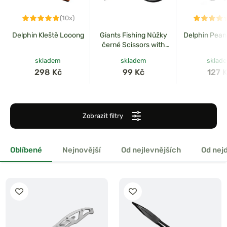
(10x)
Delphin Kleště Looong
Giants Fishing Nůžky
Delphin Pean
černé Scissors with
Safety Cap
skladem
skladem
sklad
298 Kč
99 Kč
127 
Zobrazit filtry
Oblíbené
Nejnovější
Od nejlevnějších
Od nej