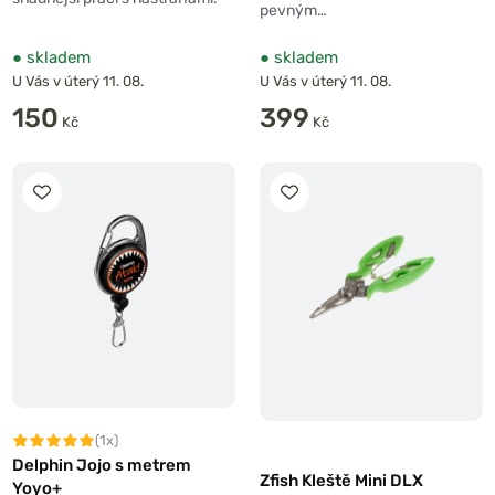
pevným…
●
skladem
●
skladem
U Vás v úterý 11. 08.
U Vás v úterý 11. 08.
150
399
Kč
Kč
(1x)
Delphin Jojo s metrem
Zfish Kleště Mini DLX
Yoyo+