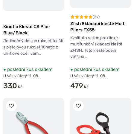
(2x)
Zfish Skládací kleště Multi
Kinetic Kleště CS Plier
Pliers FX55
Blue/Black
Kvalitní a velice praktické
Jedinečný design rukojeti kleští
multifunkční skládací kleště
s pistolovou rukojetí Kinetic z
ZFISH. Tyto kleště ocení
uhlíkové oceli vám…
většina…
●
poslední kus skladem
●
poslední kus skladem
U Vás v úterý 11. 08.
U Vás v úterý 11. 08.
330
479
Kč
Kč