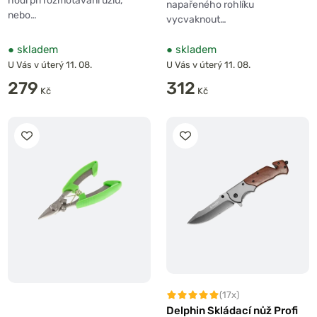
hodí při rozmotávání uzlů,
napařeného rohlíku
nebo…
vycvaknout…
●
skladem
●
skladem
U Vás v úterý 11. 08.
U Vás v úterý 11. 08.
279
312
Kč
Kč
(17x)
Delphin Skládací nůž Profi