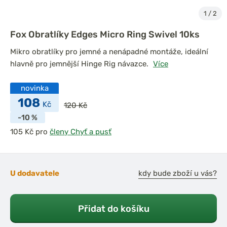
1
/
2
Fox Obratlíky Edges Micro Ring Swivel 10ks
Mikro obratlíky pro jemné a nenápadné montáže, ideální
hlavně pro jemnější Hinge Rig návazce.
Více
novinka
108
Kč
120 Kč
-10 %
pro
členy Chyť a pusť
U dodavatele
kdy bude zboží u vás?
Přidat do košíku