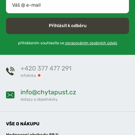
Přihlásit k odběru
přihlášením souhlasíte se
zpracováním osobních údajů
+420 377 477 291
infolinka
info@chytapust.cz
dotazy a objednávky
VŠE O NÁKUPU
Hodnocení obchodu 98 %