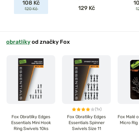
108 Kč
1
129 Kč
120 Kč
1
obratlíky
od značky Fox
(1x)
Fox Obratlíky Edges
Fox Obratlíky Edges
Fox Malé o
Essentials Mini Hook
Essentials Spinner
Micro Rig
Ring Swivels 10ks
Swivels Size 11