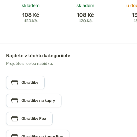
skladem
skladem
u do
108 Kč
108 Kč
1
120 Kč
120 Kč
1
Najdete v těchto kategoriích:
Projděte si celou nabídku.
Obratlíky
Obratlíky na kapry
Obratlíky Fox
Obratlíky na kapry Fox