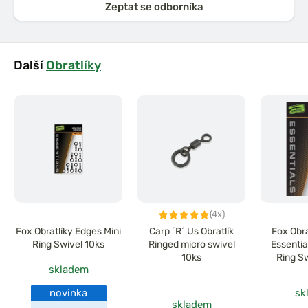
Zeptat se odborníka
Další
Obratlíky
(4x)
Fox Obratlíky Edges Mini
Carp ´R´ Us Obratlík
Fox Obr
Ring Swivel 10ks
Ringed micro swivel
Essentia
10ks
Ring S
skladem
novinka
sk
skladem