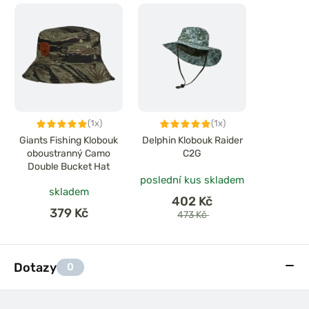
(1x)
(1x)
Giants Fishing Klobouk
Delphin Klobouk Raider
oboustranný Camo
C2G
Double Bucket Hat
poslední kus skladem
skladem
402 Kč
379 Kč
473 Kč
Dotazy
0