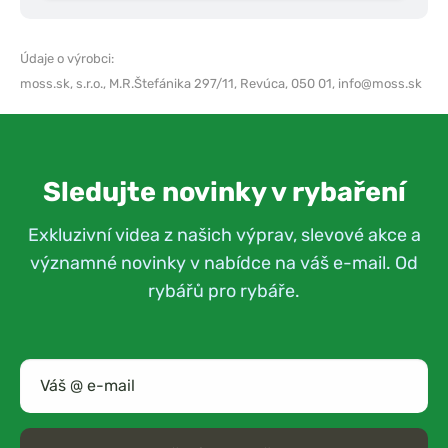
Údaje o výrobci:
moss.sk, s.r.o.,
M.R.Štefánika 297/11, Revúca, 050 01,
info@moss.sk
Sledujte novinky v rybaření
Exkluzivní videa z našich výprav, slevové akce a
významné novinky v nabídce na váš e-mail. Od
rybářů pro rybáře.