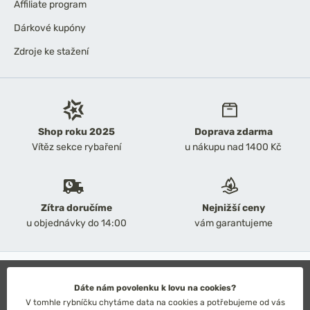
Affiliate program
Dárkové kupóny
Zdroje ke stažení
Shop roku 2025
Doprava zdarma
Vítěz sekce rybaření
u nákupu nad 1400 Kč
Zítra doručíme
Nejnižší ceny
u objednávky do 14:00
vám garantujeme
2026 Chyť a pusť
Obchodní podmínky
Dáte nám povolenku k lovu na cookies?
Ochrana osobních údajů
V tomhle rybníčku chytáme data na cookies a potřebujeme od vás