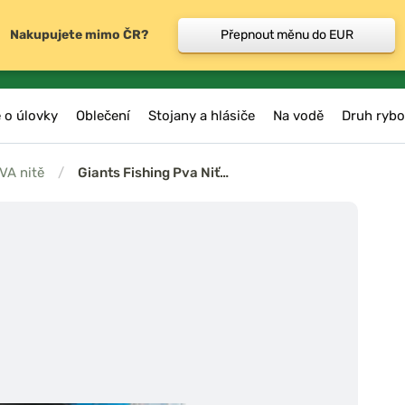
Nakupujete mimo ČR?
Přepnout měnu do EUR
 o úlovky
Oblečení
Stojany a hlásiče
Na vodě
Druh rybo
VA nitě
/
Giants Fishing Pva Niť…