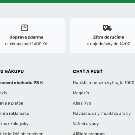
Doprava zdarma
Zítra doručíme
u nákupu nad 1400 Kč
u objednávky do 14:00
 O NÁKUPU
CHYŤ A PUSŤ
ocení obchodu 98 %
Napište recenzi a vyhrajte 1000
akty
Magazín
ava a platba
Atlas Ryb
ení a reklamace
Návazce, uzly, montáže a triky
líme ekologicky
Vaření u vody
k ke každé objednávce
Affiliate program