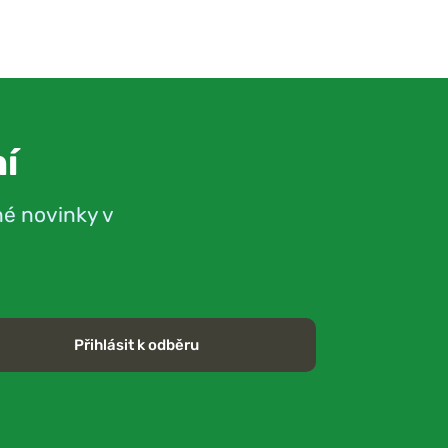
í
né novinky v
Přihlásit k odběru