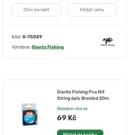
Chci poradit
Hlídat cenu
Kód:
G-75029
Výrobce:
Giants Fishing
Giants Fishing Pva Niť
String 6ply Braided 20m
Skladem
více ks
69 Kč
Přidat do košíku