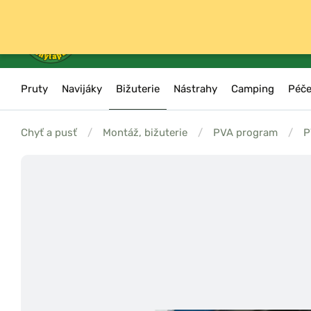
Pruty
Navijáky
Bižuterie
Nástrahy
Camping
Péče
Chyť a pusť
/
Montáž, bižuterie
/
PVA program
/
P