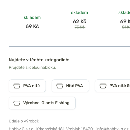
skladem
skla
skladem
62 Kč
69 
69 Kč
73 Kč
81 
Najdete v těchto kategoriích:
Projděte si celou nabídku.
PVA nitě
Nitě PVA
PVA nitě G
Výrobce: Giants Fishing
Údaje o výrobci:
Hobby G s.r.o.,
Krkonošská 181, Vrchlabí, 54301,
info@hobby-g.cz