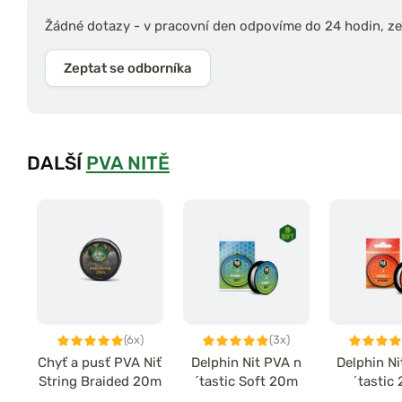
Žádné dotazy - v pracovní den odpovíme do 24 hodin, zep
Zeptat se odborníka
DALŠÍ
PVA NITĚ
(6x)
(3x)
Chyť a pusť PVA Niť
Delphin Nit PVA n
Delphin Ni
String Braided 20m
´tastic Soft 20m
́tastic