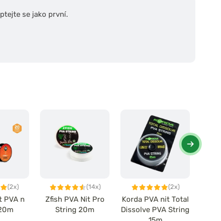
tejte se jako první.
(2x)
(14x)
(2x)
t PVA n
Zfish PVA Nit Pro
Korda PVA nit Total
PVA 
 20m
String 20m
Dissolve PVA String
Strin
15m