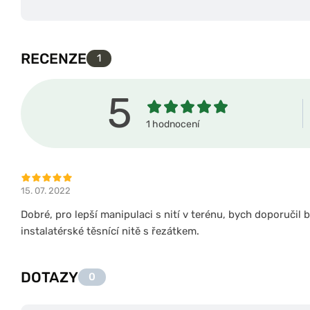
RECENZE
1
5
1 hodnocení
15. 07. 2022
Dobré, pro lepší manipulaci s nití v terénu, bych doporučil b
instalatérské těsnící nitě s řezátkem.
DOTAZY
0