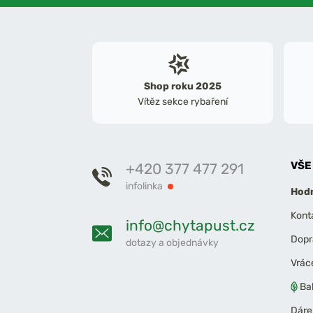
Shop roku 2025
Vítěz sekce rybaření
VŠE
+420 377 477 291
infolinka
Hodn
Kont
info@chytapust.cz
Dopr
dotazy a objednávky
Vrác
Ba
Dáre