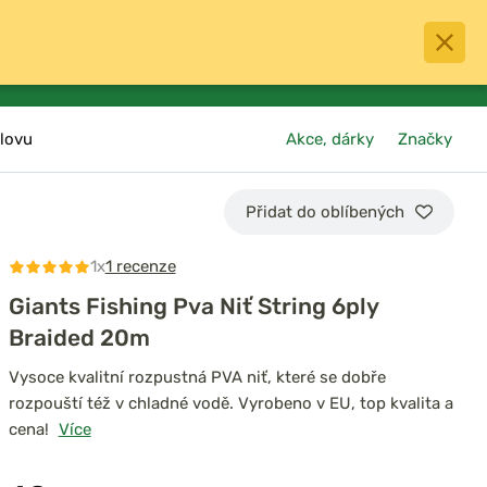
0
menu
Oblíbené
přihlásit
košík
lovu
Akce, dárky
Značky
Přidat do oblíbených
1x
1 recenze
Giants Fishing Pva Niť String 6ply
Braided 20m
Vysoce kvalitní rozpustná PVA niť, které se dobře
rozpouští též v chladné vodě. Vyrobeno v EU, top kvalita a
cena!
Více