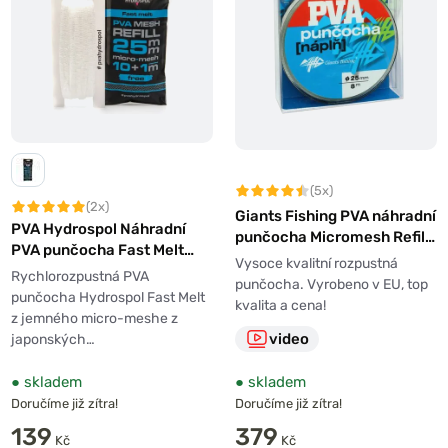
(5x)
(2x)
Giants Fishing PVA náhradní
PVA Hydrospol Náhradní
punčocha Micromesh Refill
PVA punčocha Fast Melt
35mm 20m
Vysoce kvalitní rozpustná
10+1m
Rychlorozpustná PVA
punčocha. Vyrobeno v EU, top
punčocha Hydrospol Fast Melt
kvalita a cena!
z jemného micro-meshe z
video
japonských…
●
skladem
●
skladem
Doručíme již zítra!
Doručíme již zítra!
139
379
Kč
Kč