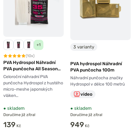
+1
3 varianty
(10x)
PVA Hydrospol Náhradní
PVA hydrospol Náhradní
PVA punčocha All Season
PVA punčocha 100m
10+1m
Celoroční náhradní PVA
Náhradní punčocha značky
punčocha Hydrospol z hustého
Hydrospol v délce 100 metrů
micro-meshe japonských
video
vláken…
●
skladem
●
skladem
Doručíme již zítra!
Doručíme již zítra!
139
949
Kč
Kč