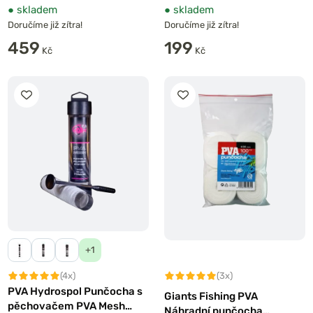
●
skladem
●
skladem
Doručíme již zítra!
Doručíme již zítra!
459
199
Kč
Kč
+1
(4x)
(3x)
PVA Hydrospol Punčocha s
Giants Fishing PVA
pěchovačem PVA Mesh
Náhradní punčocha