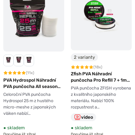
2 varianty
(18x)
(11x)
Zfish PVA Náhradní
punčocha Pro Refill 7 + 1m
PVA Hydrospol Náhradní
Zdarma!
PVA punčocha All season
PVA punčocha ZFISH vyrobena
25m
z kvalitního japonského
Celoroční PVA punčocha
materiálu. Nabízí 100%
Hydrospol 25 m z hustého
rozpustnost a…
micro-meshe z japonských
vláken nabízí…
video
●
skladem
●
skladem
Doručíme již zítra!
Doručíme již zítra!