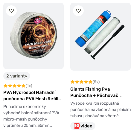
2 varianty
(5x)
(1x)
Giants Fishing Pva
PVA Hydrospol Náhradní
Punčocha + Pěchovač
punčocha PVA Mesh Refill
System Micromesh 25mm
Vysoce kvalitní rozpustná
25m
Přinášíme ekonomicky
8m
punčocha navlečená na plnícím
výhodné balení náhradní PVA
tubusu, dodávána včetně…
micro-mesh punčochy
v průměru 25mm, 35mm…
video