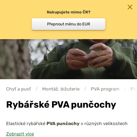
Nakupujete mimo ČR?
0
Přepnout měnu do EUR
Chyť a pusť
/
Montáž, bižuterie
/
PVA program
/
PV
Rybářské PVA punčochy
Elastické rybářské
PVA punčochy
v různých velikostech
se hodí na středně velké i těžké návnady, pelety či boilies
Zobrazit více