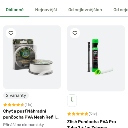
Oblíbené
Nejnovější
Od nejlevnějších
Od nej
2 varianty
(11x)
Chyť a pusť Náhradní
(31x)
punčocha PVA Mesh Refill
Zfish Punčocha PVA Pro
20m
Přinášíme ekonomicky
Tube 7 + 1m Zdarma!