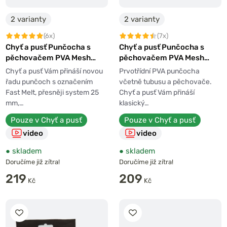
2 varianty
2 varianty
(6x)
(7x)
Chyť a pusť Punčocha s
Chyť a pusť Punčocha s
pěchovačem PVA Mesh
pěchovačem PVA Mesh
System Fast Melt 7m
System 7m
Chyť a pusť Vám přináší novou
Prvotřídní PVA punčocha
řadu punčoch s označením
včetně tubusu a pěchovače.
Fast Melt, přesněji system 25
Chyť a pusť Vám přináší
mm,…
klasický…
Pouze v Chyť a pusť
Pouze v Chyť a pusť
video
video
●
skladem
●
skladem
Doručíme již zítra!
Doručíme již zítra!
219
209
Kč
Kč