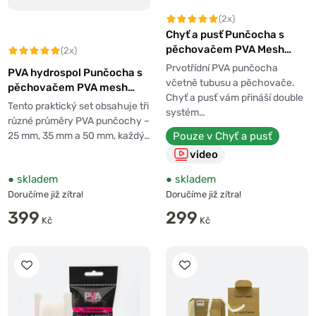
(2x)
Chyť a pusť Punčocha s
pěchovačem PVA Mesh
(2x)
System 2in1 7m
Prvotřídní PVA punčocha
PVA hydrospol Punčocha s
včetně tubusu a pěchovače.
pěchovačem PVA mesh
Chyť a pusť vám přináší double
system triple 3in1
Tento praktický set obsahuje tři
systém…
různé průměry PVA punčochy –
Pouze v Chyť a pusť
25 mm, 35 mm a 50 mm, každý…
video
●
skladem
●
skladem
Doručíme již zítra!
Doručíme již zítra!
399
299
Kč
Kč