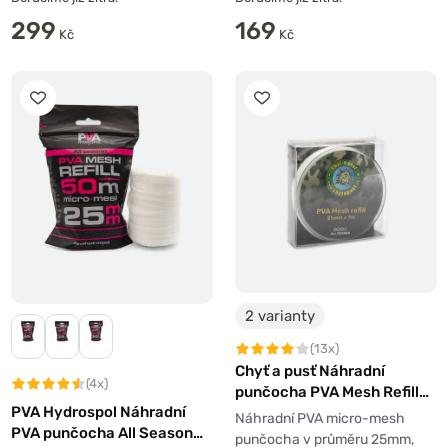
299
169
Kč
Kč
2 varianty
(13x)
Chyť a pusť Náhradní
(4x)
punčocha PVA Mesh Refill
PVA Hydrospol Náhradní
7m
Náhradní PVA micro-mesh
PVA punčocha All Season
punčocha v průměru 25mm,