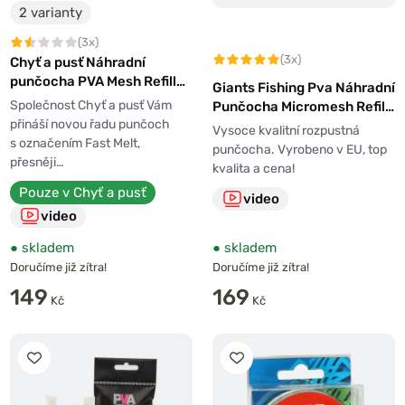
2 varianty
(3x)
(3x)
Chyť a pusť Náhradní
punčocha PVA Mesh Refill
Giants Fishing Pva Náhradní
Fast melt 7m
Společnost Chyť a pusť Vám
Punčocha Micromesh Refill
přináší novou řadu punčoch
25mm 8m
Vysoce kvalitní rozpustná
s označením Fast Melt,
punčocha. Vyrobeno v EU, top
přesněji…
kvalita a cena!
Pouze v Chyť a pusť
video
video
●
skladem
●
skladem
Doručíme již zítra!
Doručíme již zítra!
149
169
Kč
Kč