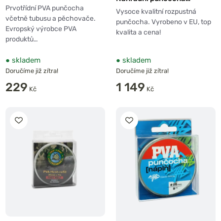
System 7m
Prvotřídní PVA punčocha
Micromesh Refill 35mm
Vysoce kvalitní rozpustná
včetně tubusu a pěchovače.
100m (maxi pack)
punčocha. Vyrobeno v EU, top
Evropský výrobce PVA
kvalita a cena!
produktů…
●
skladem
●
skladem
Doručíme již zítra!
Doručíme již zítra!
229
1 149
Kč
Kč