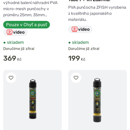
výhodné balení náhradní PVA
PVA punčocha ZFISH vyrobena
micro-mesh punčochy v
z kvalitního japonského
průměru 25mm, 35mm…
materiálu.
Pouze v Chyť a pusť
video
video
●
skladem
●
skladem
Doručíme již zítra!
Doručíme již zítra!
369
199
Kč
Kč