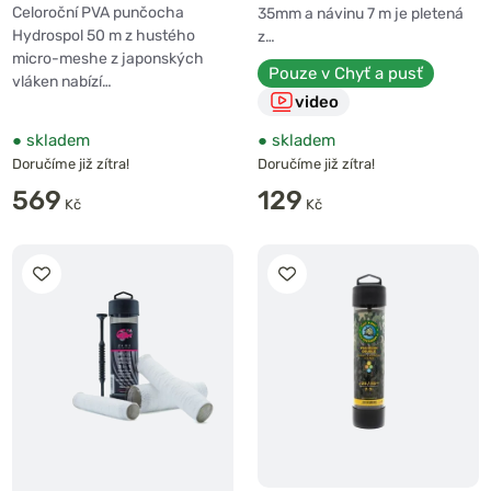
50m
Celoroční PVA punčocha
35mm a návinu 7 m je pletená
Hydrospol 50 m z hustého
z…
micro-meshe z japonských
Pouze v Chyť a pusť
vláken nabízí…
video
●
skladem
●
skladem
Doručíme již zítra!
Doručíme již zítra!
569
129
Kč
Kč