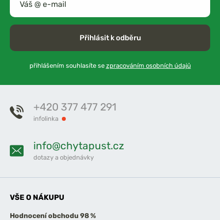
Přihlásit k odběru
přihlášením souhlasíte se
zpracováním osobních údajů
+420 377 477 291
infolinka
info@chytapust.cz
dotazy a objednávky
VŠE O NÁKUPU
Hodnocení obchodu 98 %