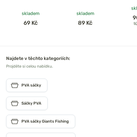
sk
skladem
skladem
9
69 Kč
89 Kč
1
Najdete v těchto kategoriích:
Projděte si celou nabídku.
PVA sáčky
Sáčky PVA
PVA sáčky Giants Fishing