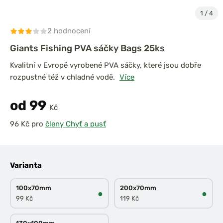
1
/
4
2 hodnocení
Giants Fishing PVA sáčky Bags 25ks
Kvalitní v Evropě vyrobené PVA sáčky, které jsou dobře
rozpustné též v chladné vodě.
Více
od 99
Kč
pro
členy Chyť a pusť
Varianta
100x70mm
200x70mm
●
●
99 Kč
119 Kč