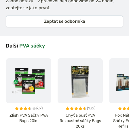
Žádné dotazy - v pracovní den odpovíme do 24 hodin,
zeptejte se jako první.
Zeptat se odborníka
Další
PVA sáčky
(6x)
(13x)
Zfish PVA Sáčky PVA
Chyť a pusť PVA
Fox Ná
Bags 20ks
Rozpustné sáčky Bags
Sáčky E
20ks
Refill