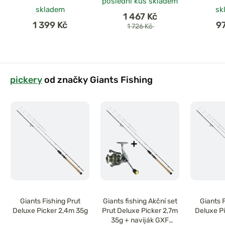
poslední kus skladem
v
skladem
sk
1 467 Kč
1 399 Kč
9
1 726 Kč
pickery
od značky Giants Fishing
Giants Fishing Prut
Giants fishing Akční set
Giants 
Deluxe Picker 2,4m 35g
Prut Deluxe Picker 2,7m
Deluxe P
35g + naviják GXF