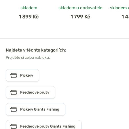
3000FD
skladem
skladem u dodavatele
skladem 
1 399 Kč
1 799 Kč
1 
Najdete v těchto kategoriích:
Projděte si celou nabídku.
Pickery
Feederové pruty
Pickery Giants Fishing
Feederové pruty Giants Fishing