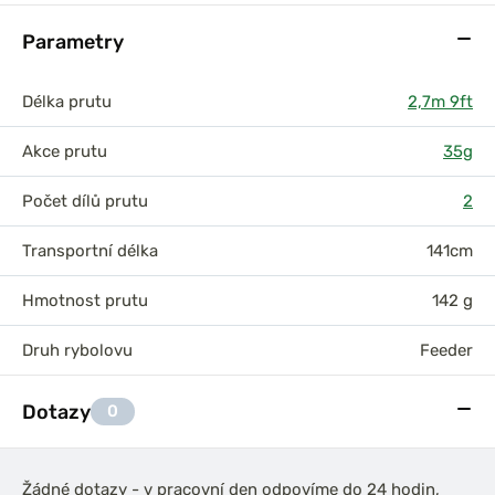
Parametry
Délka prutu
2,7m 9ft
Akce prutu
35g
Počet dílů prutu
2
Transportní délka
141cm
Hmotnost prutu
142 g
Druh rybolovu
Feeder
Dotazy
0
Žádné dotazy - v pracovní den odpovíme do 24 hodin,