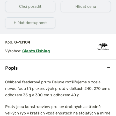
Chci poradit
Hlídat cenu
Hlídat dostupnost
prařský set
DAM Prut Iconic Carp
0 3,6m 3lb
3.60m 3.50lb Akce 1+1
íl
2díl
Kód:
G-13104
Výrobce:
Giants Fishing
Popis
Oblíbené feederové pruty Deluxe rozšiřujeme o zcela
novou řadu tří pickerových prutů v délkách 240, 270 cm s
odhozem 35 g a 300 cm s odhozem 40 g.
Pruty jsou konstruovány pro lov drobných a středně
velkých ryb v kratších vzdálenostech na stojatých a mírně