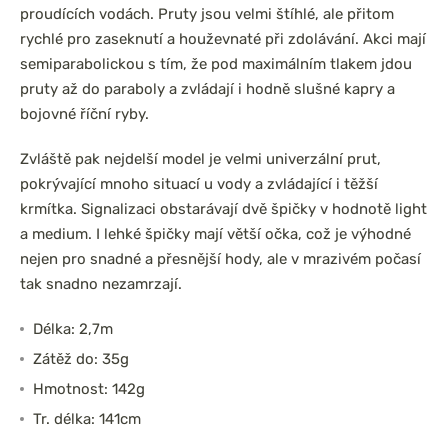
proudících vodách. Pruty jsou velmi štíhlé, ale přitom
rychlé pro zaseknutí a houževnaté při zdolávání. Akci mají
semiparabolickou s tím, že pod maximálním tlakem jdou
pruty až do paraboly a zvládají i hodně slušné kapry a
bojovné říční ryby.
Zvláště pak nejdelší model je velmi univerzální prut,
pokrývající mnoho situací u vody a zvládající i těžší
krmítka. Signalizaci obstarávají dvě špičky v hodnotě light
a medium. I lehké špičky mají větší očka, což je výhodné
nejen pro snadné a přesnější hody, ale v mrazivém počasí
tak snadno nezamrzají.
Délka: 2,7m
Zátěž do: 35g
Hmotnost: 142g
Tr. délka: 141cm