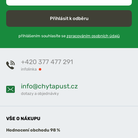
Přihlásit k odběru
přihlášením souhlasíte se
zpracováním osobních údajů
+420 377 477 291
infolinka
info@chytapust.cz
dotazy a objednávky
VŠE O NÁKUPU
Hodnocení obchodu 98 %