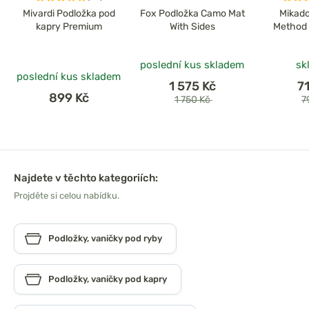
Mivardi Podložka pod
Fox Podložka Camo Mat
Mikado
kapry Premium
With Sides
Method 
poslední kus skladem
sk
poslední kus skladem
1 575 Kč
7
899 Kč
1 750 Kč
7
Najdete v těchto kategoriích:
Projděte si celou nabídku.
Podložky, vaničky pod ryby
Podložky, vaničky pod kapry