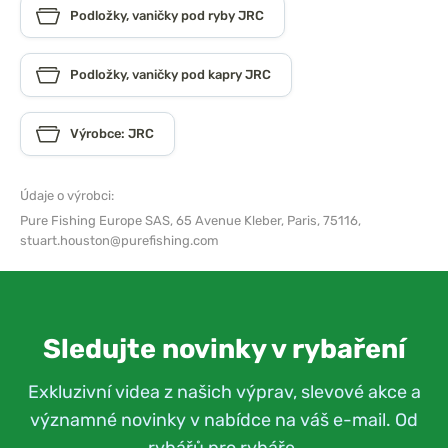
Podložky, vaničky pod ryby JRC
Podložky, vaničky pod kapry JRC
Výrobce: JRC
Údaje o výrobci:
Pure Fishing Europe SAS,
65 Avenue Kleber, Paris, 75116,
stuart.houston@purefishing.com
Sledujte novinky v rybaření
Exkluzivní videa z našich výprav, slevové akce a
významné novinky v nabídce na váš e-mail. Od
rybářů pro rybáře.