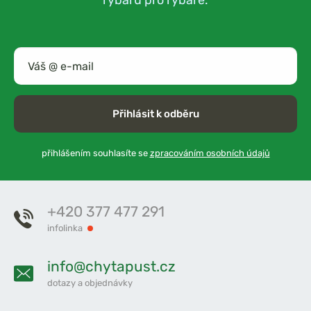
Přihlásit k odběru
přihlášením souhlasíte se
zpracováním osobních údajů
+420 377 477 291
infolinka
info@chytapust.cz
dotazy a objednávky