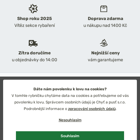
Shop roku 2025
Doprava zdarma
Vítěz sekce rybaření
u nákupu nad 1400 Kč
Zítra doručíme
Nejnižší ceny
u objednávky do 14:00
vám garantujeme
2026 Chyť a pusť
Obchodní podmínky
Dáte nám povolenku k lovu na cookies?
Ochrana osobních údajů
V tomhle rybníčku chytáme data na cookies a potřebujeme od vás
Technické řešení: Simplia s.r.o.
povolenku k lovu. Správcem osobních údajů je Chyť a pusť s.r.o.
Strategický design: Petr Široký
Podrobnější informace o
zpracování osobních údajů
.
Nesouhlasím
Skladem
1 ks
Souhlasím
Česko
Slovensko
Kč
Euro
Přidat do košíku