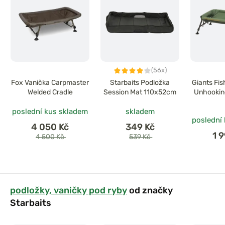
(56x)
Fox Vanička Carpmaster
Starbaits Podložka
Giants Fi
Welded Cradle
Session Mat 110x52cm
Unhookin
poslední kus skladem
skladem
poslední
4 050 Kč
349 Kč
1 
4 500 Kč
539 Kč
podložky, vaničky pod ryby
od značky
Starbaits