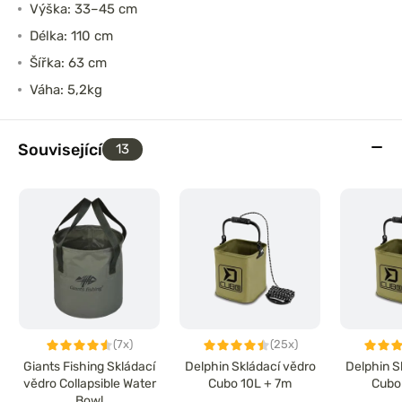
Výška: 33–45 cm
Délka: 110 cm
Šířka: 63 cm
Váha: 5,2kg
Související
13
(7x)
(25x)
Giants Fishing Skládací
Delphin Skládací vědro
Delphin S
vědro Collapsible Water
Cubo 10L + 7m
Cubo
Bowl