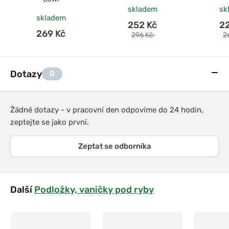
skladem
sk
skladem
252 Kč
2
269 Kč
296 Kč
2
Dotazy
0
Žádné dotazy - v pracovní den odpovíme do 24 hodin,
zeptejte se jako první.
Zeptat se odborníka
Další
Podložky, vaničky pod ryby