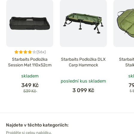
(56x)
Starbaits Podložka
Starbaits Podložka DLX
Starbai
Session Mat 110x52cm
Carp Hammock
Stal
skladem
sk
poslední kus skladem
349 Kč
7
3 099 Kč
539 Kč
1 
Najdete v těchto kategoriích:
Projděte si celou nabídku.