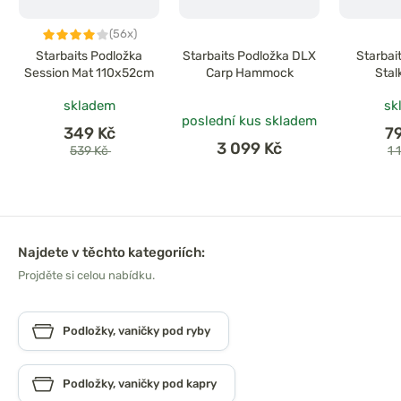
(56x)
Starbaits Podložka
Starbaits Podložka DLX
Starbai
Session Mat 110x52cm
Carp Hammock
Stal
skladem
sk
poslední kus skladem
349 Kč
7
3 099 Kč
539 Kč
1 
Najdete v těchto kategoriích:
Projděte si celou nabídku.
Podložky, vaničky pod ryby
Podložky, vaničky pod kapry