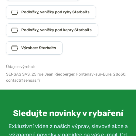
Podložky, vaničky pod ryby Starbaits
Podložky, vaničky pod kapry Starbaits
Výrobce: Starbaits
Údaje o výrobci:
SENSAS SAS,
25 rue Jean Riedberger, Fontenay-sur-Eure, 28630,
contact@sensas.fr
Sledujte novinky v rybaření
Exkluzivní videa z našich výprav, slevové akce a
významné novinky v nabídce na váš e-mail. Od