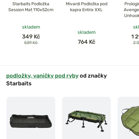
Starbaits Podložka
Mivardi Podložka pod
Prologi
Session Mat 110x52cm
kapra Entrix XXL
Avenger
Unhook
13
skladem
sk
skladem
349 Kč
1 
764 Kč
539 Kč
2 
podložky, vaničky pod ryby
od značky
Starbaits