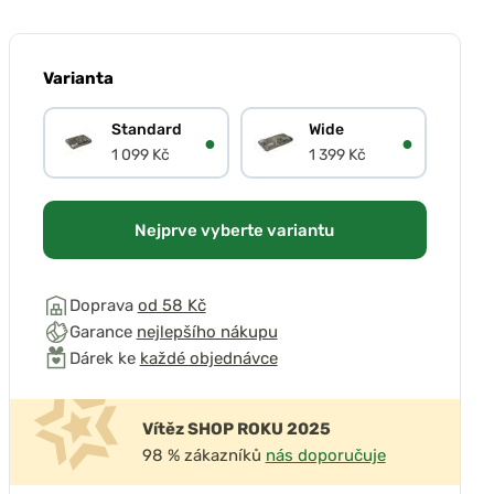
Varianta
Standard
Wide
●
●
1 099 Kč
1 399 Kč
Nejprve vyberte variantu
Doprava
od 58 Kč
Garance
nejlepšího nákupu
Dárek ke
každé objednávce
Vítěz SHOP ROKU 2025
98 % zákazníků
nás doporučuje