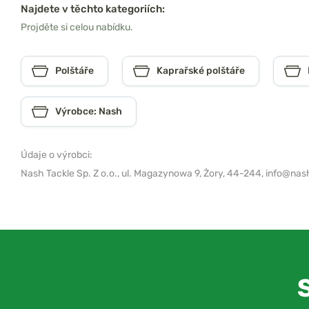
Najdete v těchto kategoriích:
Projděte si celou nabídku.
Polštáře
Kaprařské polštáře
Výrobce: Nash
Údaje o výrobci:
Nash Tackle Sp. Z o.o.,
ul. Magazynowa 9, Żory, 44-244,
info@nash