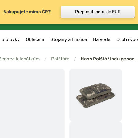
Nakupujete mimo ČR?
Přepnout měnu do EUR
 o úlovky
Oblečení
Stojany a hlásiče
Na vodě
Druh rybo
šenství k lehátkům
/
Polštáře
/
Nash Polštář Indulgence…