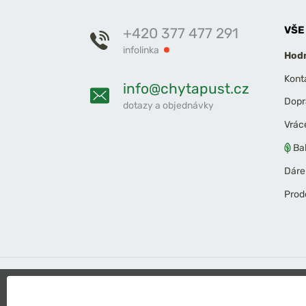
VŠE
+420 377 477 291
infolinka
Hodn
Kont
info@chytapust.cz
Dopr
dotazy a objednávky
Vrác
Ba
Dáre
Prod
2026 Chyť a pusť
Obchodní podmínky
Ochrana osob