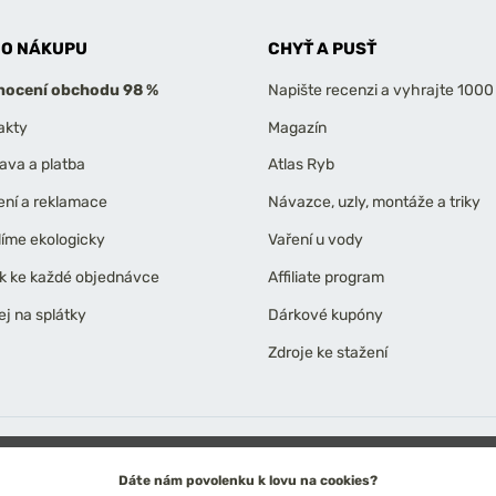
 O NÁKUPU
CHYŤ A PUSŤ
ocení obchodu 98 %
Napište recenzi a vyhrajte 1000
akty
Magazín
ava a platba
Atlas Ryb
ení a reklamace
Návazce, uzly, montáže a triky
líme ekologicky
Vaření u vody
k ke každé objednávce
Affiliate program
ej na splátky
Dárkové kupóny
Zdroje ke stažení
ních údajů
Technické řešení: Simplia s.r.o.
Strategický design: Petr Široký
Dáte nám povolenku k lovu na cookies?