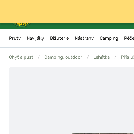
Pruty
Navijáky
Bižuterie
Nástrahy
Camping
Péče
Chyť a pusť
/
Camping, outdoor
/
Lehátka
/
Příslu