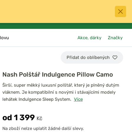
0
menu
Oblíbené
přihlásit
košík
lovu
Akce, dárky
Značky
Přidat do oblíbených
Nash Polštář Indulgence Pillow Camo
Širší, super měkký luxusní polštář, který je plněný dutým
vláknem. Je kompatibilní s novými i stávajícími modely
lehátek Indulgence Sleep System.
Více
od 1 399
Kč
Na zboží nelze uplatit žádné další slevy.