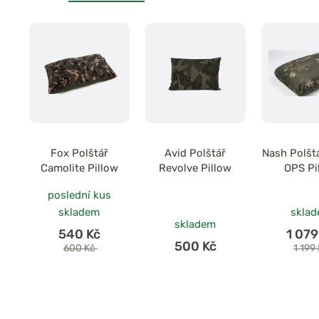
Fox Polštář
Avid Polštář
Nash Polšt
Camolite Pillow
Revolve Pillow
OPS Pi
poslední kus
skladem
skla
skladem
540 Kč
1 079
500 Kč
600 Kč
1 199