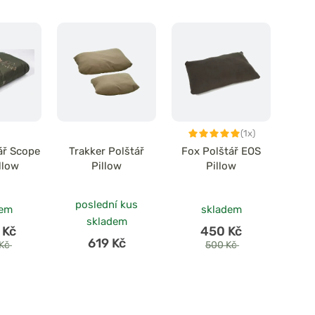
(1x)
ář Scope
Trakker Polštář
Fox Polštář EOS
llow
Pillow
Pillow
poslední kus
dem
skladem
skladem
 Kč
450 Kč
619 Kč
 Kč
500 Kč