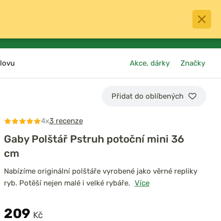
0
menu
Oblíbené
přihlásit
košík
lovu
Akce, dárky
Značky
Přidat do oblíbených
4x
3 recenze
Gaby Polštář Pstruh potoční mini 36
cm
Nabízíme originální polštáře vyrobené jako věrné repliky
ryb. Potěší nejen malé i velké rybáře.
Více
209
Kč