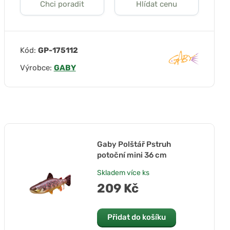
Chci poradit
Hlídat cenu
Kód:
GP-175112
Výrobce:
GABY
Gaby Polštář Pstruh
potoční mini 36 cm
Skladem
více ks
209 Kč
Přidat do košíku