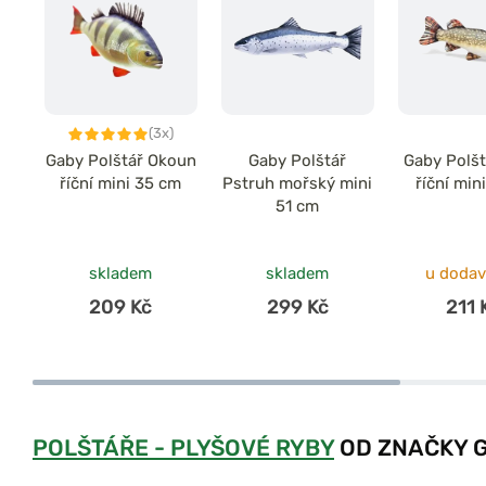
(3x)
Gaby Polštář Okoun
Gaby Polštář
Gaby Polšt
říční mini 35 cm
Pstruh mořský mini
říční min
51 cm
skladem
skladem
u dodav
209 Kč
299 Kč
211 
POLŠTÁŘE - PLYŠOVÉ RYBY
OD ZNAČKY 