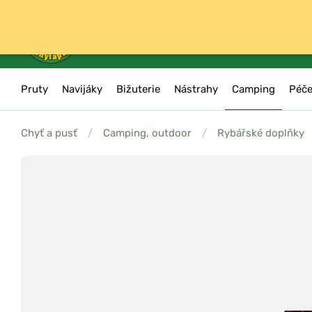
Pruty
Navijáky
Bižuterie
Nástrahy
Camping
Péče
Chyť a pusť
/
Camping, outdoor
/
Rybářské doplňky