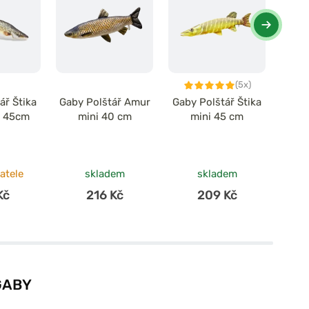
(5x)
ář Štika
Gaby Polštář Amur
Gaby Polštář Štika
Ga
i 45cm
mini 40 cm
mini 45 cm
Pstr
atele
skladem
skladem
Kč
216 Kč
209 Kč
GABY