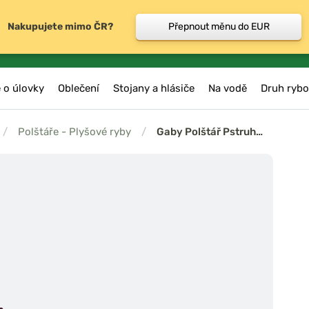
Nakupujete mimo ČR?
Přepnout měnu do EUR
 o úlovky
Oblečení
Stojany a hlásiče
Na vodě
Druh rybo
/
Polštáře - Plyšové ryby
/
Gaby Polštář Pstruh…