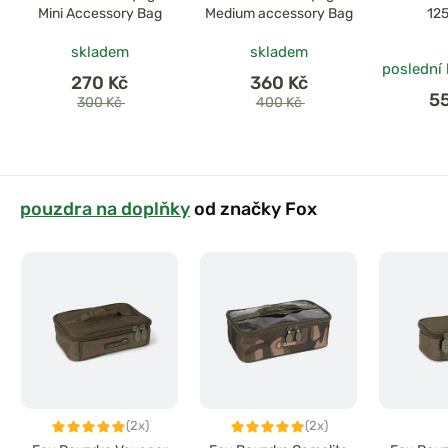
Mini Accessory Bag
Medium accessory Bag
12
skladem
skladem
poslední
270 Kč
360 Kč
5
300 Kč
400 Kč
pouzdra na doplňky
od značky Fox
(2x)
(2x)