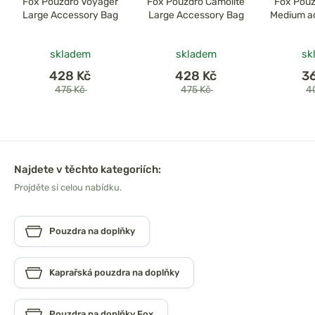
Fox Pouzdro Voyager
Fox Pouzdro Camolite
Fox Pouz
Large Accessory Bag
Large Accessory Bag
Medium a
skladem
skladem
sk
428 Kč
428 Kč
3
475 Kč
475 Kč
4
Najdete v těchto kategoriích:
Projděte si celou nabídku.
Pouzdra na doplňky
Kaprařská pouzdra na doplňky
Pouzdra na doplňky Fox