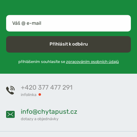
Přihlásit k odběru
přihlášením souhlasíte se
zpracováním osobních údajů
+420 377 477 291
infolinka
info@chytapust.cz
dotazy a objednávky