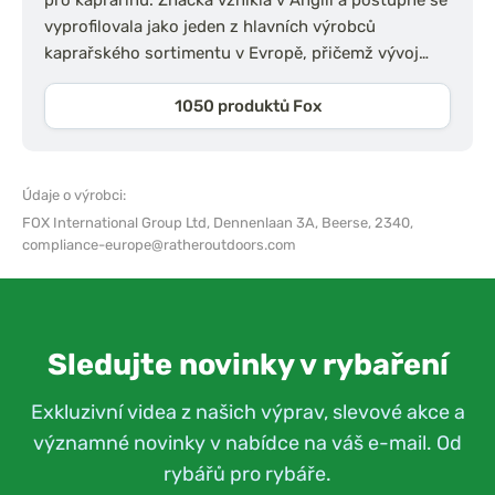
vyprofilovala jako jeden z hlavních výrobců
kaprařského sortimentu v Evropě, přičemž vývoj…
1050 produktů Fox
Údaje o výrobci:
FOX International Group Ltd,
Dennenlaan 3A, Beerse, 2340,
compliance-europe@ratheroutdoors.com
Sledujte novinky v rybaření
Exkluzivní videa z našich výprav, slevové akce a
významné novinky v nabídce na váš e-mail. Od
rybářů pro rybáře.