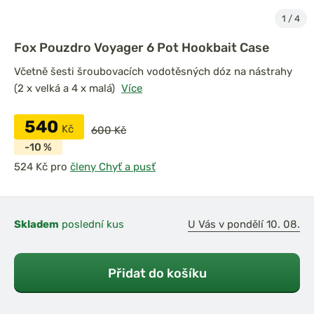
1
/
4
Fox Pouzdro Voyager 6 Pot Hookbait Case
Včetně šesti šroubovacích vodotěsných dóz na nástrahy
(2 x velká a 4 x malá)
Více
540
Kč
600 Kč
-10 %
pro
členy Chyť a pusť
Skladem
poslední kus
U Vás v pondělí 10. 08.
Přidat do košíku