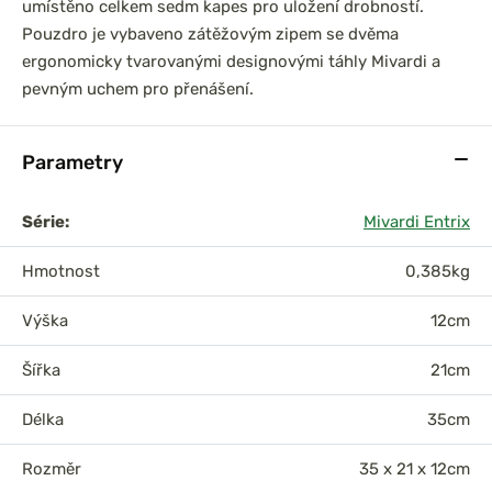
umístěno celkem sedm kapes pro uložení drobností.
Pouzdro je vybaveno zátěžovým zipem se dvěma
ergonomicky tvarovanými designovými táhly Mivardi a
pevným uchem pro přenášení.
Parametry
Série:
Mivardi Entrix
Hmotnost
0,385kg
Výška
12cm
Šířka
21cm
Délka
35cm
Rozměr
35 x 21 x 12cm