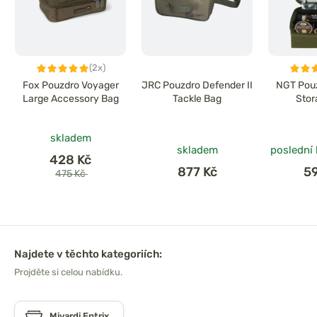
(2x)
Fox Pouzdro Voyager
JRC Pouzdro Defender II
NGT Pouz
Large Accessory Bag
Tackle Bag
Stor
skladem
skladem
poslední
428 Kč
877 Kč
5
475 Kč
Najdete v těchto kategoriích:
Projděte si celou nabídku.
Mivardi Entrix