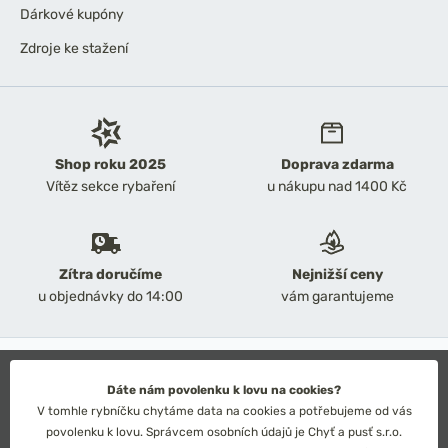
Dárkové kupóny
Zdroje ke stažení
Shop roku 2025
Doprava zdarma
Vítěz sekce rybaření
u nákupu nad 1400 Kč
Zítra doručíme
Nejnižší ceny
u objednávky do 14:00
vám garantujeme
2026 Chyť a pusť
Obchodní podmínky
Dáte nám povolenku k lovu na cookies?
Ochrana osobních údajů
V tomhle rybníčku chytáme data na cookies a potřebujeme od vás
Technické řešení: Simplia s.r.o.
povolenku k lovu. Správcem osobních údajů je Chyť a pusť s.r.o.
Strategický design: Petr Široký