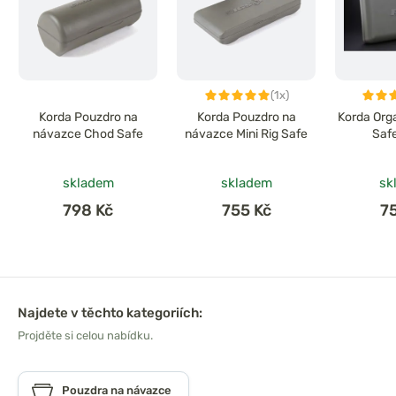
(1x)
Korda Pouzdro na
Korda Pouzdro na
Korda Orga
návazce Chod Safe
návazce Mini Rig Safe
Saf
skladem
skladem
sk
798 Kč
755 Kč
7
Najdete v těchto kategoriích:
Projděte si celou nabídku.
Pouzdra na návazce