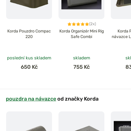
(2x)
Korda Pouzdro Compac
Korda Organizér Mini Rig
Korda 
220
Safe Combi
návazce L
poslední kus skladem
skladem
sk
650 Kč
755 Kč
8
pouzdra na návazce
od značky Korda