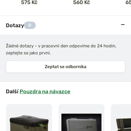
575 Kč
560 Kč
6
Dotazy
0
Žádné dotazy - v pracovní den odpovíme do 24 hodin,
zeptejte se jako první.
Zeptat se odborníka
Další
Pouzdra na návazce