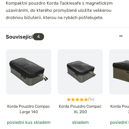
Kompaktní pouzdro Korda Tacklesafe s magnetickým
uzavíráním, do kterého promyšleně uložíte veškerou
drobnou bižuterii, kterou na rybách potřebujete.
Související
4
(1x)
Korda Pouzdro Compac
Korda Pouzdro Compac
Korda Po
Large 140
XL 200
poslední kus skladem
skladem
poslední