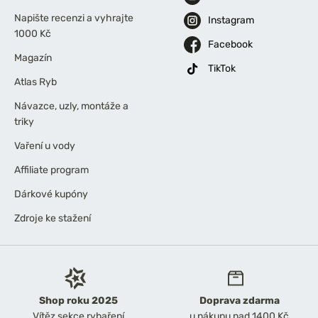
Napište recenzi a vyhrajte
Instagram
1000 Kč
Facebook
Magazín
TikTok
Atlas Ryb
Návazce, uzly, montáže a
triky
Vaření u vody
Affiliate program
Dárkové kupóny
Zdroje ke stažení
Shop roku 2025
Doprava zdarma
Vítěz sekce rybaření
u nákupu nad 1400 Kč