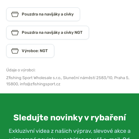
Pouzdra na navijáky a cívky
Pouzdra na navijáky a cívky NGT
Výrobce: NGT
Údaje o výrobci:
Zfishing Sport Wholesale s.r.o.,
Sluneční náměstí 2583/10, Praha 5,
15800,
info@zfishingsport.cz
Sledujte novinky v rybaření
Exkluzivní videa z našich výprav, slevové akce a