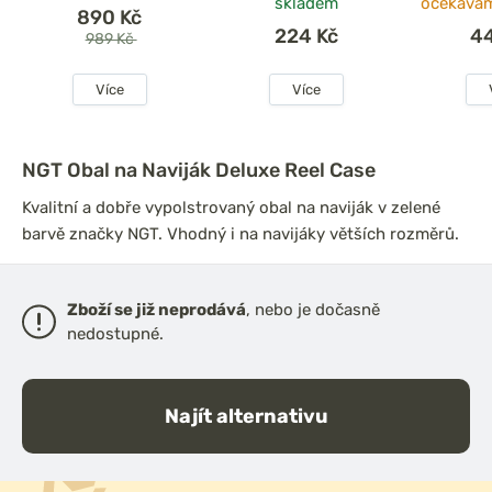
skladem
očekávám
890 Kč
224 Kč
4
989 Kč
Více
Více
NGT Obal na Naviják Deluxe Reel Case
Kvalitní a dobře vypolstrovaný obal na naviják v zelené
barvě značky NGT. Vhodný i na navijáky větších rozměrů.
Zboží se již neprodává
, nebo je dočasně
nedostupné.
Najít alternativu