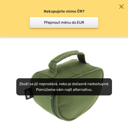
Nakupujete mimo ČR?
0
Přepnout měnu do EUR
Pouzdra na navijáky a…
Zboží se již neprodává, nebo je dočasně nedostupné.
Pomůžeme vám najít alternativu.