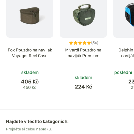
(3x)
Fox Pouzdro na naviják
Mivardi Pouzdro na
Delphin
Voyager Reel Case
naviják Premium
navijá
skladem
poslední
skladem
405 Kč
2
224 Kč
450 Kč
2
Najdete v těchto kategoriích:
Projděte si celou nabídku.