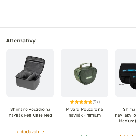
Alternativy
(3x)
Shimano Pouzdro na
Mivardi Pouzdro na
Shiman
naviják Reel Case Med
naviják Premium
navijáky R
Medium 
6
u dodavatele