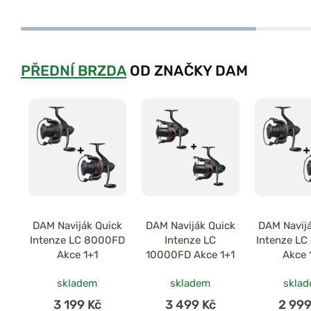
PŘEDNÍ BRZDA
OD ZNAČKY DAM
DAM Naviják Quick
DAM Naviják Quick
DAM Navij
Intenze LC 8000FD
Intenze LC
Intenze L
Akce 1+1
10000FD Akce 1+1
Akce 
skladem
skladem
skla
3 199 Kč
3 499 Kč
2 999