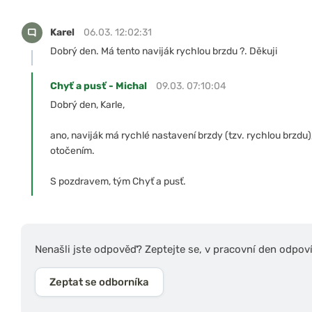
Karel
06.03. 12:02:31
Dobrý den. Má tento naviják rychlou brzdu ?. Děkuji
Chyť a pusť - Michal
09.03. 07:10:04
Dobrý den, Karle,
ano, naviják má rychlé nastavení brzdy (tzv. rychlou brzdu),
otočením.
S pozdravem, tým Chyť a pusť.
Nenašli jste odpověď? Zeptejte se, v pracovní den odpov
Zeptat se odborníka