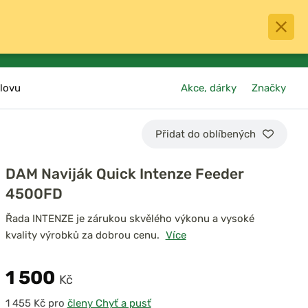
0
menu
Oblíbené
přihlásit
košík
lovu
Akce, dárky
Značky
Přidat do oblíbených
DAM Naviják Quick Intenze Feeder
4500FD
Řada INTENZE je zárukou skvělého výkonu a vysoké
kvality výrobků za dobrou cenu.
Více
1 500
Kč
pro
členy Chyť a pusť