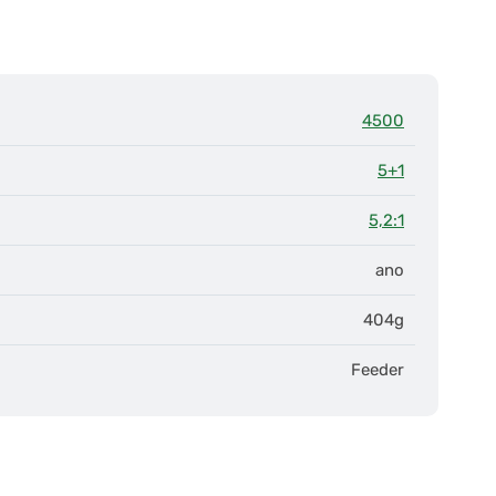
4500
5+1
5,2:1
ano
404g
Feeder