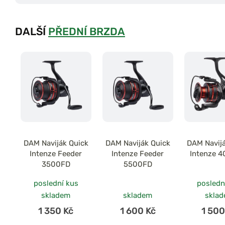
DALŠÍ
PŘEDNÍ BRZDA
DAM Naviják Quick
DAM Naviják Quick
DAM Navij
Intenze Feeder
Intenze Feeder
Intenze 
3500FD
5500FD
poslední kus
posledn
skladem
skladem
skla
1 350 Kč
1 600 Kč
1 500