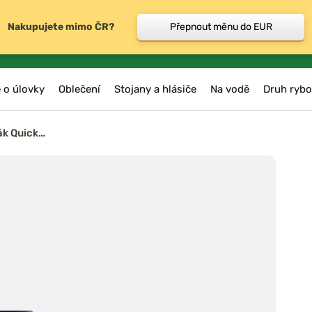
Nakupujete mimo ČR?
Přepnout měnu do EUR
 o úlovky
Oblečení
Stojany a hlásiče
Na vodě
Druh rybo
ák Quick…