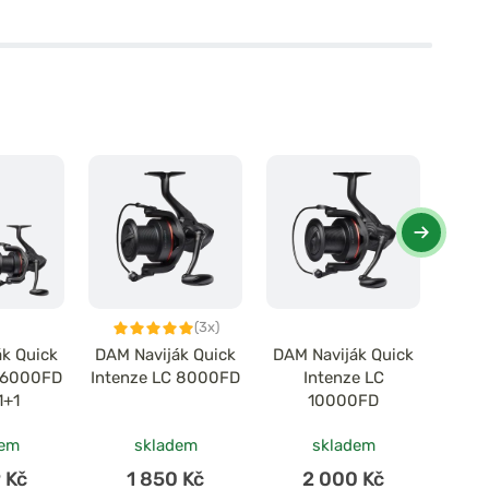
(3x)
ák Quick
DAM Naviják Quick
DAM Naviják Quick
DAM 
C 6000FD
Intenze LC 8000FD
Intenze LC
Inte
1+1
10000FD
dem
skladem
skladem
 Kč
1 850 Kč
2 000 Kč