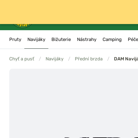
Pruty
Navijáky
Bižuterie
Nástrahy
Camping
Péče
Chyť a pusť
/
Navijáky
/
Přední brzda
/
DAM Navij