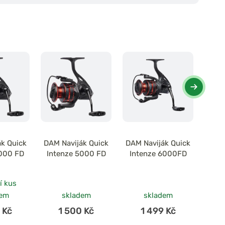
ák Quick
DAM Naviják Quick
DAM Naviják Quick
Sen
4000 FD
Intenze 5000 FD
Intenze 6000FD
Dis
í kus
dem
skladem
skladem
 Kč
1 500 Kč
1 499 Kč