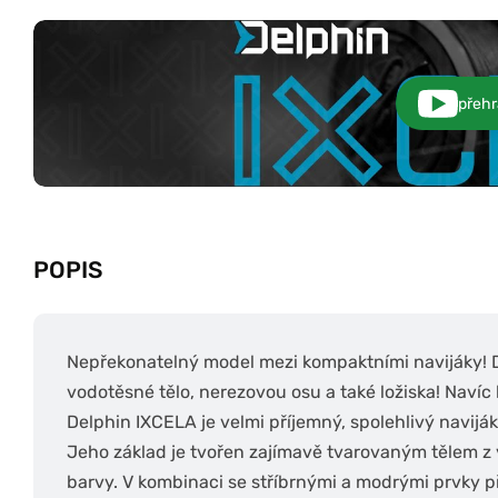
přehr
POPIS
Nepřekonatelný model mezi kompaktními navijáky! 
vodotěsné tělo, nerezovou osu a také ložiska! Navíc k
Delphin IXCELA je velmi příjemný, spolehlivý navijá
Jeho základ je tvořen zajímavě tvarovaným tělem z
barvy. V kombinaci se stříbrnými a modrými prvky 