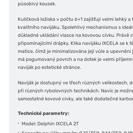
působivý kousek.
Kuličková ložiska v počtu 6+1 zajišťují velmi lehký 
kvalitního navijáku. Spolehlivý mechanismus s id
důkladné ukládání vlasce na kovovou cívku. Právě c
připomínajícími drápky. Klika navijáku IXCELA se k 
matice, čímž je minimalizována její vůle a upevnění 
má pogumovaný povrch a na dotek je velmi příjemné
naviják po estetické stránce.
Naviják je dostupný ve třech různých velikostech, d
při různých rybolovných technikách. Navíc je možné
samostatné kovové cívky, ale také dodatečné karbo
Technické parametry:
Model: Delphin IXCELA 2T