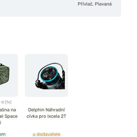
Přívlač
,
Plavaná
(1x)
rašna na
Delphin Náhradní
el Space
cívka pro Ixcela 2T
G
dem
u dodavatele