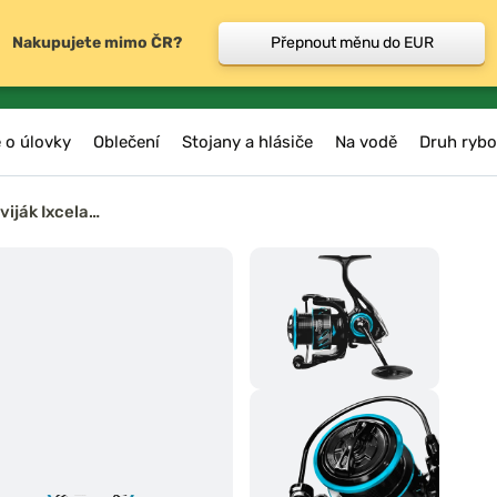
Nakupujete mimo ČR?
Přepnout měnu do EUR
 o úlovky
Oblečení
Stojany a hlásiče
Na vodě
Druh rybo
viják Ixcela…