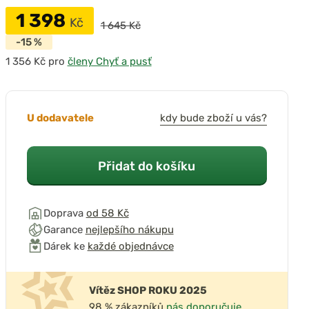
1 398
Kč
1 645 Kč
-15 %
pro
členy Chyť a pusť
přehrát video
U dodavatele
kdy bude zboží u vás?
Přidat do košíku
Doprava
od 58 Kč
Garance
nejlepšího nákupu
Dárek ke
každé objednávce
Vítěz SHOP ROKU 2025
98 % zákazníků
nás doporučuje