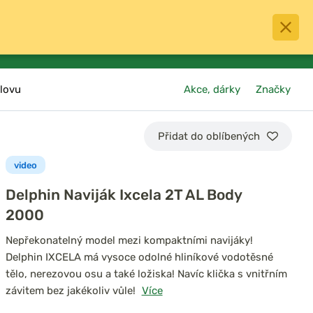
0
menu
Oblíbené
přihlásit
košík
lovu
Akce, dárky
Značky
Přidat do oblíbených
video
Delphin Naviják Ixcela 2T AL Body
2000
Nepřekonatelný model mezi kompaktními navijáky!
Delphin IXCELA má vysoce odolné hliníkové vodotěsné
tělo, nerezovou osu a také ložiska! Navíc klička s vnitřním
závitem bez jakékoliv vůle!
Více