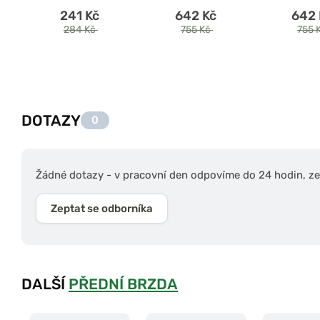
241 Kč
642 Kč
642 
284 Kč
755 Kč
755 
DOTAZY
0
Žádné dotazy - v pracovní den odpovíme do 24 hodin, zep
Zeptat se odborníka
DALŠÍ
PŘEDNÍ BRZDA