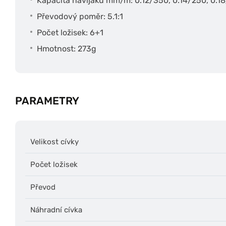
Kapacita navijáku mm/m: 0.12/350, 0.14/250, 0.1
Převodový poměr: 5.1:1
Počet ložisek: 6+1
Hmotnost: 273g
PARAMETRY
Velikost cívky
Počet ložisek
Převod
Náhradní cívka