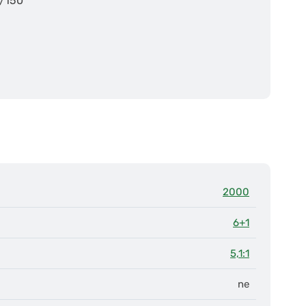
8/150
2000
6+1
5,1:1
ne