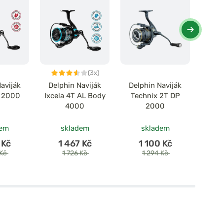
(3x)
aviják
Delphin Naviják
Delphin Naviják
Del
T 2000
Ixcela 4T AL Body
Technix 2T DP
Gray
4000
2000
dem
skladem
skladem
 Kč
1 467 Kč
1 100 Kč
 Kč
1 726 Kč
1 294 Kč