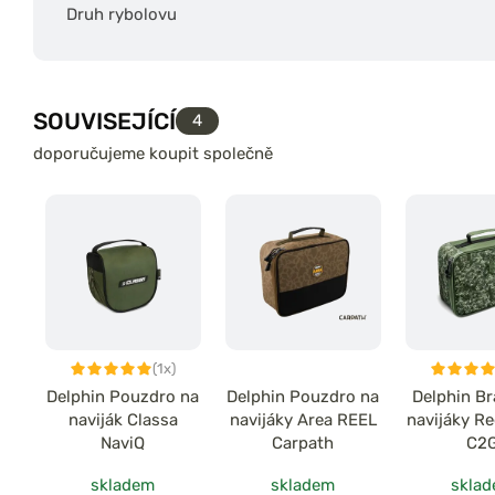
Druh rybolovu
SOUVISEJÍCÍ
4
doporučujeme koupit společně
(1x)
Delphin Pouzdro na
Delphin Pouzdro na
Delphin B
naviják Classa
navijáky Area REEL
navijáky Re
NaviQ
Carpath
C2
skladem
skladem
skla