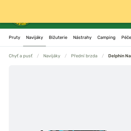
Pruty
Navijáky
Bižuterie
Nástrahy
Camping
Péče
Chyť a pusť
/
Navijáky
/
Přední brzda
/
Delphin Na