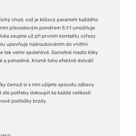
a tichý chod, což je klíčový parametr každého
eálním převodovým poměrem 5.1:1 umožňuje
ívka zaujme už při prvním kontaktu výřezy
tělu upevňuje našroubováním do vnitřní
je tak velmi spolehlivé. Samotné madlo kliky
 a pohodlné. Kromě toho efektně dotváří
íky čemuž si s ním užijete spoustu zábavy
 dle potřeby dokoupit ke každé velikosti
nové podložky brzdy.