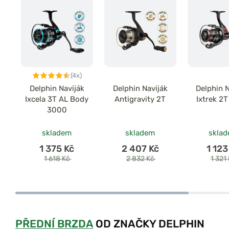
(4x)
Delphin Naviják
Delphin Naviják
Delphin N
Ixcela 3T AL Body
Antigravity 2T
Ixtrek 2
3000
skladem
skladem
skla
1 375 Kč
2 407 Kč
1 123
1 618 Kč
2 832 Kč
1 321
PŘEDNÍ BRZDA
OD ZNAČKY DELPHIN