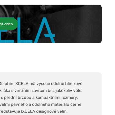
át video
Delphin IXCELA má vysoce odolné hliníkové
lička s vnitřním závitem bez jakékoliv vůle!
k s přední brzdou a kompaktními rozměry.
 velmi pevného a odolného materiálu černé
představuje IXCELA designově velmi