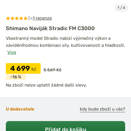
1
/
4
2x
1 recenze
Shimano Naviják Stradic FM C3000
Všestranný model Stradic nabízí výjimečný výkon a
záviděníhodnou kombinaci síly, kultivovanosti a hladkosti.
Více
4 699
Kč
5 569 Kč
-16 %
Na zboží nelze uplatit žádné další slevy.
U dodavatele
kdy bude zboží u vás?
Přidat do košíku