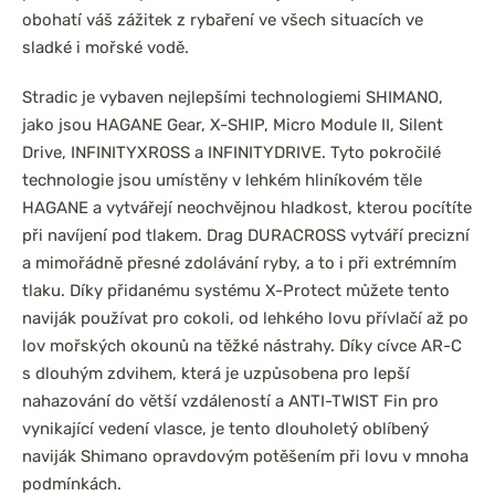
obohatí váš zážitek z rybaření ve všech situacích ve
sladké i mořské vodě.
Stradic je vybaven nejlepšími technologiemi SHIMANO,
jako jsou HAGANE Gear, X-SHIP, Micro Module II, Silent
Drive, INFINITYXROSS a INFINITYDRIVE. Tyto pokročilé
technologie jsou umístěny v lehkém hliníkovém těle
HAGANE a vytvářejí neochvějnou hladkost, kterou pocítíte
při navíjení pod tlakem. Drag DURACROSS vytváří precizní
a mimořádně přesné zdolávání ryby, a to i při extrémním
tlaku. Díky přidanému systému X-Protect můžete tento
naviják používat pro cokoli, od lehkého lovu přívlačí až po
lov mořských okounů na těžké nástrahy. Díky cívce AR-C
s dlouhým zdvihem, která je uzpůsobena pro lepší
nahazování do větší vzdáleností a ANTI-TWIST Fin pro
vynikající vedení vlasce, je tento dlouholetý oblíbený
naviják Shimano opravdovým potěšením při lovu v mnoha
podmínkách.