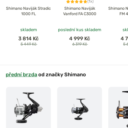
(1x)
Shimano Naviják Stradic
Shimano Naviják
Shimano Na
1000 FL
Vanford FA C3000
FM 
skladem
poslední kus skladem
sk
3 814 Kč
4 999 Kč
4 
5 449 Kč
6 319 Kč
5 
přední brzda
od značky Shimano