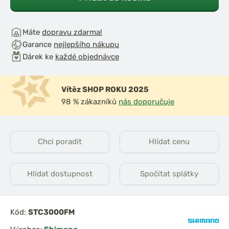
Máte
dopravu zdarma!
Garance
nejlepšího nákupu
Dárek ke
každé objednávce
Vítěz SHOP ROKU 2025
iják Ultegra
Shimano Naviják Big
98 % zákazníků
nás doporučuje
14000
Baitrunner LC 14000
XTB
Chci poradit
Hlídat cenu
Hlídat dostupnost
Spočítat splátky
Kód:
STC3000FM