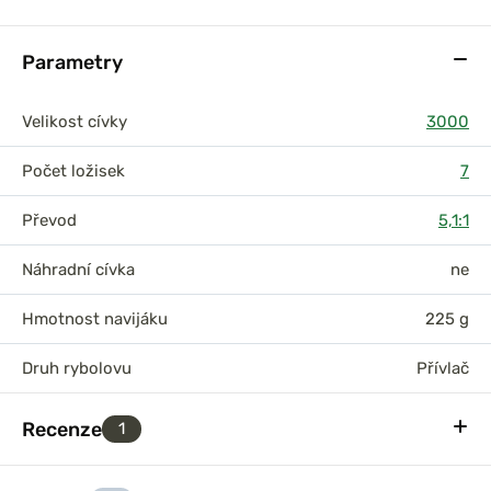
Parametry
Velikost cívky
3000
Počet ložisek
7
Převod
5,1:1
Náhradní cívka
ne
Hmotnost navijáku
225 g
Druh rybolovu
Přívlač
Recenze
1