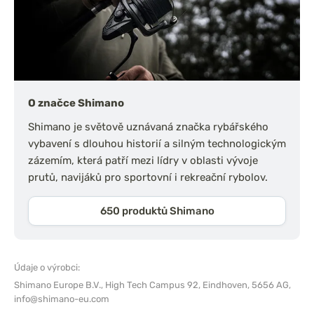
O značce Shimano
Shimano je světově uznávaná značka rybářského
vybavení s dlouhou historií a silným technologickým
zázemím, která patří mezi lídry v oblasti vývoje
prutů, navijáků pro sportovní i rekreační rybolov.
650 produktů Shimano
Údaje o výrobci:
Shimano Europe B.V.,
High Tech Campus 92, Eindhoven, 5656 AG,
info@shimano-eu.com