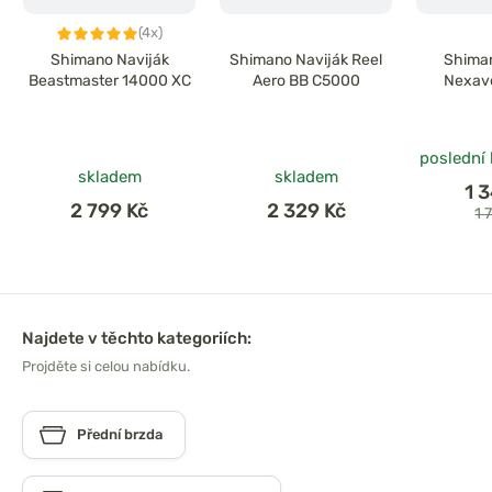
(4x)
Shimano Naviják
Shimano Naviják Reel
Shiman
Beastmaster 14000 XC
Aero BB C5000
Nexav
poslední
skladem
skladem
1 
2 799 Kč
2 329 Kč
1 
Najdete v těchto kategoriích:
Projděte si celou nabídku.
Přední brzda