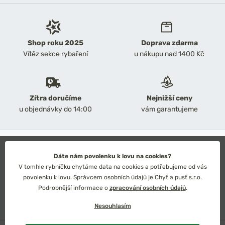
Shop roku 2025
Doprava zdarma
Vítěz sekce rybaření
u nákupu nad 1400 Kč
Zítra doručíme
Nejnižší ceny
u objednávky do 14:00
vám garantujeme
2026 Chyť a pusť
Obchodní podmínky
Dáte nám povolenku k lovu na cookies?
Ochrana osobních údajů
V tomhle rybníčku chytáme data na cookies a potřebujeme od vás
Technické řešení: Simplia s.r.o.
povolenku k lovu. Správcem osobních údajů je Chyť a pusť s.r.o.
Strategický design: Petr Široký
Podrobnější informace o
zpracování osobních údajů
.
Nesouhlasím